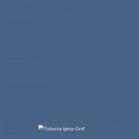
90%, 10% viskoza: Oxford grey
Teža
: 180 g/m2
Opis
: Telirana. Dvojni šivi na rokavih in spodnjem robu.
Ovratni trak v kontrastni barvi. 16 barv.
Velikosti
: S-3XL
PODOBNI IZDELKI
MAJICE
MAJICE
Majica kratek rokav FOTL
Ženska majica kratek rokav
Valueweight Tee
FOTL Valueweight T
€
3,80
€
3,97
+ ddv
+ ddv