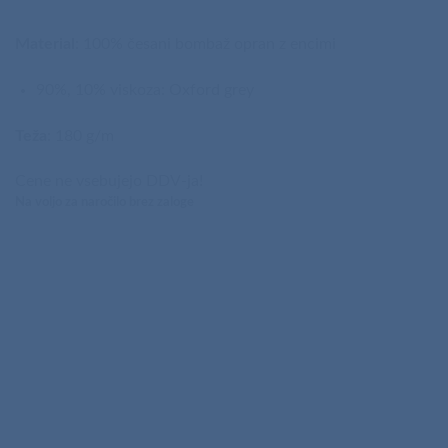
Material
: 100% česani bombaž opran z encimi
90%, 10% viskoza: Oxford grey
Teža
: 180 g/m
Cene ne vsebujejo DDV-ja!
Na voljo za naročilo brez zaloge