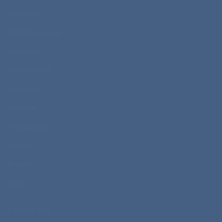
Softshelli
Prehodne jakne
Vetrovke
Zimske jakne
Pokrivala
Telovniki
Predpasniki
Vrečke
Brisače
Odeje
POVEZAVE