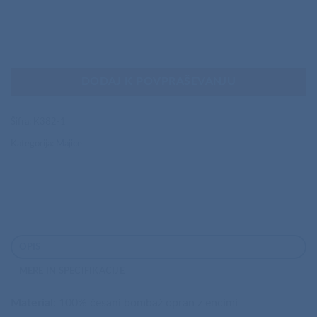
DODAJ K POVPRAŠEVANJU
Šifra:
K382-1
Kategorija:
Majice
OPIS
MERE IN SPECIFIKACIJE
Material
: 100% česani bombaž opran z encimi