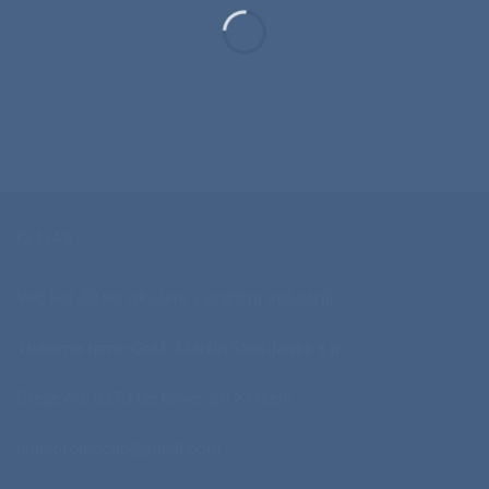
O NAS
Več kot 20 let izkušenj v grafični industriji.
Tiskarna Igma-Graf, Martin Škofljanec s.p.
Brege 60, 8273 Leskovec pri Krškem
igmapromocija@gmail.com