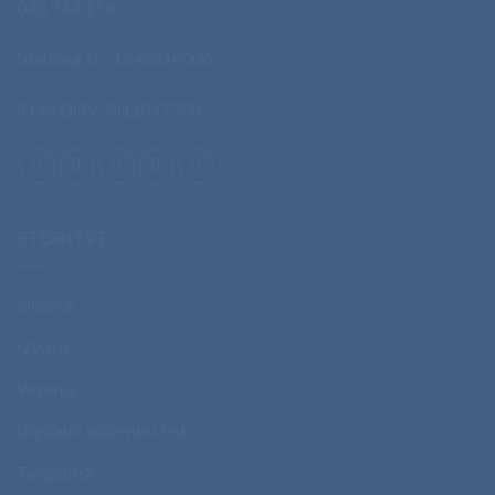
040 744 158
Matična št.: 1248014000
ID za DDV: SI11377208
STORITVE
Sitotisk
UV tisk
Vezenje
Digitalni solventni tisk
Tampotisk