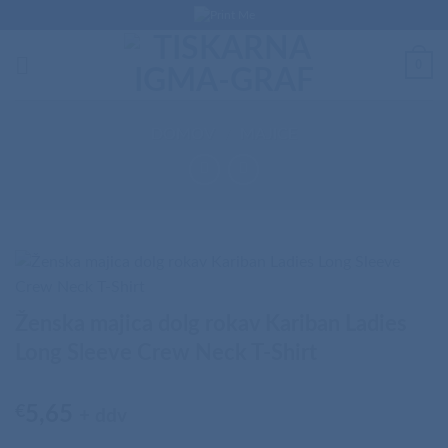
Skip
to
content
0
DOMOV
/
MAJICE
Ženska majica dolg rokav Kariban Ladies
Long Sleeve Crew Neck T-Shirt
€
5,65
+ ddv