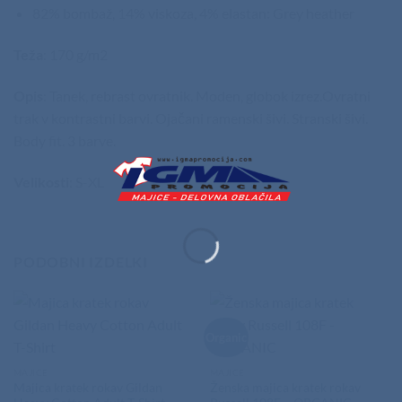
82% bombaž, 14% viskoza, 4% elastan: Grey heather
Teža
: 170 g/m2
Opis
: Tanek, rebrast ovratnik. Moden, globok izrez.Ovratni
trak v kontrastni barvi. Ojačani ramenski šivi. Stranski šivi.
Body fit. 3 barve.
Velikosti
: S-XL
PODOBNI IZDELKI
Organic
MAJICE
MAJICE
Majica kratek rokav Gildan
Ženska majica kratek rokav