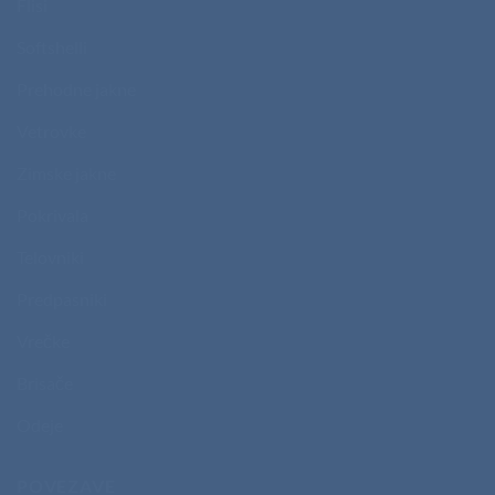
Flisi
Softshelli
Prehodne jakne
Vetrovke
Zimske jakne
Pokrivala
Telovniki
Predpasniki
Vrečke
Brisače
Odeje
POVEZAVE