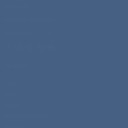
040 744 158
Matična št.: 1248014000
ID za DDV: SI11377208
STORITVE
Sitotisk
UV tisk
Vezenje
Digitalni solventni tisk
Tampotisk