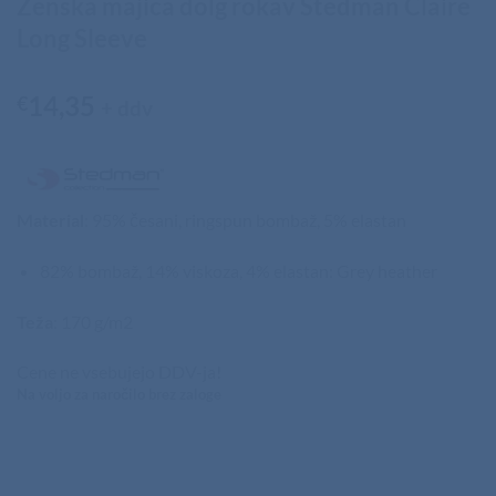
Ženska majica dolg rokav Stedman Claire
Long Sleeve
14,35
€
+ ddv
Material
: 95% česani, ringspun bombaž, 5% elastan
82% bombaž, 14% viskoza, 4% elastan: Grey heather
Teža
: 170 g/m2
Cene ne vsebujejo DDV-ja!
Na voljo za naročilo brez zaloge