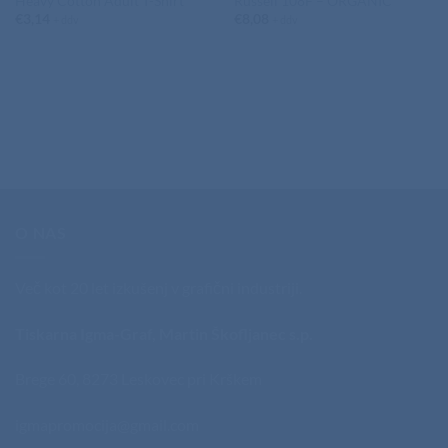
Heavy Cotton Adult T-Shirt
Russell 108F – ORGANIC
€
3,14
€
8,08
+ ddv
+ ddv
O NAS
Več kot 20 let izkušenj v grafični industriji.
Tiskarna Igma-Graf, Martin Škofljanec s.p.
Brege 60, 8273 Leskovec pri Krškem
igmapromocija@gmail.com