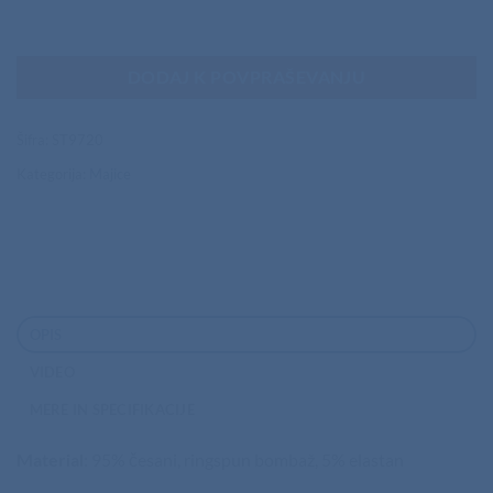
DODAJ K POVPRAŠEVANJU
Šifra:
ST9720
Kategorija:
Majice
OPIS
VIDEO
MERE IN SPECIFIKACIJE
Material
: 95% česani, ringspun bombaž, 5% elastan