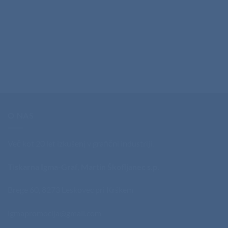
O NAS
Več kot 20 let izkušenj v grafični industriji.
Tiskarna Igma-Graf, Martin Škofljanec s.p.
Brege 60, 8273 Leskovec pri Krškem
igmapromocija@gmail.com