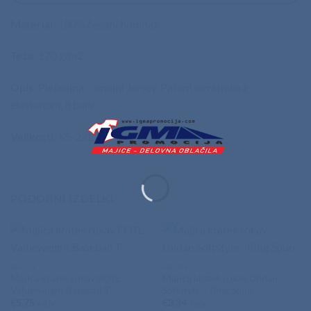
Material
: 100% česani bombaž
Teža
: 170 g/m2
Opis
: Pletenina – enojni Jersey. Patent ovratnika z
elastanom. 8 barv.
Velikosti
: XS-2XL
PODOBNI IZDELKI
MAJICE
MAJICE
Majica kratek rokav FOTL
Majica kratek rokav Gildan
Valueweight Baseball T
Softstyle – Ring Spun
€
5,75
€
3,34
+ ddv
+ ddv