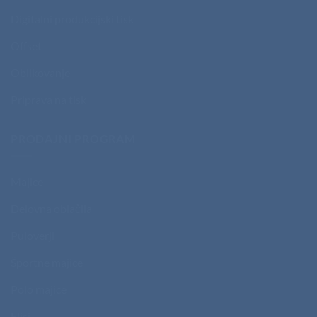
Digitalni produkcijski tisk
Offset
Oblikovanje
Priprava na tisk
PRODAJNI PROGRAM
Majice
Delovna oblačila
Puloverji
Športne majice
Polo majice
Flisi