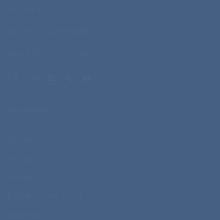
040 744 158
Matična št.: 1248014000
ID za DDV: SI11377208
STORITVE
Sitotisk
UV tisk
Vezenje
Digitalni solventni tisk
Tampotisk