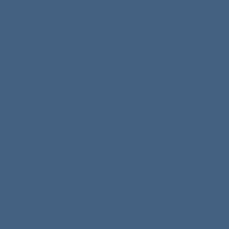
Softshelli
Prehodne jakne
Vetrovke
Zimske jakne
Pokrivala
Telovniki
Predpasniki
Vrečke
Brisače
Odeje
POVEZAVE