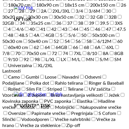
180x70 cm
180x90 cm
18x15 cm
200x150 cm
26
27
28
29
2A
2XL/3XL
3/4
3/6M
30
30x20 cm
30x30 cm
30x50 cm
32
32 GB
32B
UV TISK
32GB
34
35x25 cm
36
37
38
39
39.5
3XS
4
4/6
40
41
42
43
44
45
46
47
47.5
48
48.5
4A
4GB
5
5/6
50
50x100 cm
50x30 cm
50x40 cm
52
54
56
58
6/12M
60
60x40 cm
62
64
64GB
66
68
6A
6XL
7/8
70
70x50 cm
72
74
7XL
8/10
8A
8GB
9/10
92
98
L/XL
LX
M/L
MN
S/M
SM
Univerzalna
XL/2XL
Lastnosti
Camo
Gumbi
Loose
Navadni
Odsevni
Podaljšane
Polka dot
Rahlo telirana
Ringer & Baseball
Rolled
Slim Fit
Striped
Telirane
UV zaščita
Vzorčasta
Z žepom
Brez nastavljanja velikosti
Ježek
Kovinska zaponka
PVC zaponka
Elastika
Hladilne
SOLVENTNI TISK
vrečke
klobuk
Koši
Mošnjički
Nakupovalne vrečke
Oversize
Papirnate vrečke
Pregrinjala
S Cofom
Slinčki
Vodoodporen
Vrečke nahrbtniki
Vrečke za
hrano
Vrečke za steklenice
Zip-off