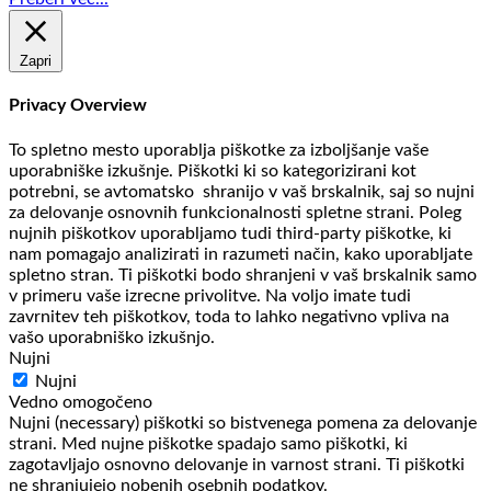
Zapri
Privacy Overview
To spletno mesto uporablja piškotke za izboljšanje vaše
uporabniške izkušnje. Piškotki ki so kategorizirani kot
potrebni, se avtomatsko shranijo v vaš brskalnik, saj so nujni
za delovanje osnovnih funkcionalnosti spletne strani. Poleg
nujnih piškotkov uporabljamo tudi third-party piškotke, ki
nam pomagajo analizirati in razumeti način, kako uporabljate
spletno stran. Ti piškotki bodo shranjeni v vaš brskalnik samo
v primeru vaše izrecne privolitve. Na voljo imate tudi
zavrnitev teh piškotkov, toda to lahko negativno vpliva na
vašo uporabniško izkušnjo.
Nujni
Nujni
Vedno omogočeno
Nujni (necessary) piškotki so bistvenega pomena za delovanje
strani. Med nujne piškotke spadajo samo piškotki, ki
zagotavljajo osnovno delovanje in varnost strani. Ti piškotki
ne shranjujejo nobenih osebnih podatkov.