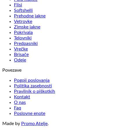
Flisi
Softshelli
Prehodne jakne
Vetrovke
Zimske jakne
Pokrivala
Telovniki
Predpasniki
Vrečke
Brisače
Odeje
Povezave
Pogoji poslovanja
Politika zasebnosti
Pravilnik o piškotkih
Kontakt
O nas
Faq
Poslovne enote
Made by
Promo Atelje
.