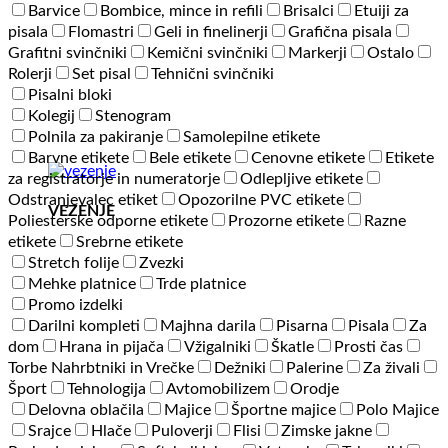
Barvice
Bombice, mince in refili
Brisalci
Etuiji za
pisala
Flomastri
Geli in finelinerji
Grafična pisala
Grafitni svinčniki
Kemični svinčniki
Markerji
Ostalo
Rolerji
Set pisal
Tehnični svinčniki
Pisalni bloki
Kolegij
Stenogram
Polnila za pakiranje
Samolepilne etikete
Barvne etikete
Bele etikete
Cenovne etikete
Etikete
za registratorje in numeratorje
Odlepljive etikete
Odstranjevalec etiket
Opozorilne PVC etikete
VEZENJE
Poliesterske odporne etikete
Prozorne etikete
Razne
etikete
Srebrne etikete
Stretch folije
Zvezki
Mehke platnice
Trde platnice
Promo izdelki
Darilni kompleti
Majhna darila
Pisarna
Pisala
Za
dom
Hrana in pijača
Vžigalniki
Škatle
Prosti čas
Torbe Nahrbtniki in Vrečke
Dežniki
Palerine
Za živali
Šport
Tehnologija
Avtomobilizem
Orodje
Delovna oblačila
Majice
Športne majice
Polo Majice
Srajce
Hlače
Puloverji
Flisi
Zimske jakne