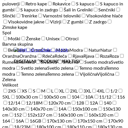
puloverji
Retro kape
Rokavice
S kapuco
S kapuco in
gumbi
S kapuco in zadrgo
Šali in Grelniki
Senčniki
Slinčki
Trenirke
Varnostni telovniki
Visokovidne hlače
Visokovidne jakne
Vizirji
Z gumbi
Z zadrgo
Zimske kape
Spol
Moški
Ženske
Unisex
Otroci
Barvna skupina
Bela
Bela
Črna
Črna
Modra
Modra
Natur
Natur
Oranžna
Oranžna
Rdeča
Rdeča
Rjava
Rjava
Roza
Roza
DIGITALNI PRODUKCIJSKI TISK
Rumena
Rumena
Siva
Siva
Srebrna
Svetlo modra
Svetlo
modra
Svetlo zelena
Svetlo zelena
Temno modra
Temno
modra
Temno zelena
Temno zelena
Vijolična
Vijolična
Zelena
Velikost
2XS
XS
S
M
L
XL
2XL
3XL
4XL
1/2
5XL
100x30 cm
100x50 cm
104
10A
11/12
116
12/14
12/18M
120x70 cm
128
12A
140
140x30 cm
140x70 cm
14A
150x100 cm
150x130
cm
152
152x127 cm
160x100 cm
160x120 cm
164
16A
16GB
170x130 cm
170x150 cm
170x90
cm
18/23M
180x100 cm
180x110 cm
180x130 cm