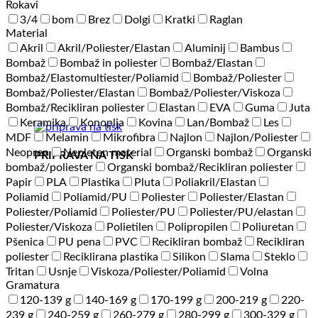
Rokavi
3/4
bom
Brez
Dolgi
Kratki
Raglan
Material
Akril
Akril/Poliester/Elastan
Aluminij
Bambus
Bombaž
Bombaž in poliester
Bombaž/Elastan
Bombaž/Elastomultiester/Poliamid
Bombaž/Poliester
Bombaž/Poliester/Elastan
Bombaž/Poliester/Viskoza
Bombaž/Recikliran poliester
Elastan
EVA
Guma
Juta
Keramika
Konoplja
Kovina
Lan/Bombaž
Les
MDF
Melamin
Mikrofibra
Najlon
Najlon/Poliester
Neopren
Nepleten material
Organski bombaž
Organski
PRIPRAVA NA TISK
bombaž/poliester
Organski bombaž/Recikliran poliester
Papir
PLA
Plastika
Pluta
Poliakril/Elastan
Poliamid
Poliamid/PU
Poliester
Poliester/Elastan
Poliester/Poliamid
Poliester/PU
Poliester/PU/elastan
Poliester/Viskoza
Polietilen
Polipropilen
Poliuretan
Pšenica
PU pena
PVC
Recikliran bombaž
Recikliran
poliester
Reciklirana plastika
Silikon
Slama
Steklo
Tritan
Usnje
Viskoza/Poliester/Poliamid
Volna
Gramatura
120-139 g
140-169 g
170-199 g
200-219 g
220-
239 g
240-259 g
260-279 g
280-299 g
300-329 g