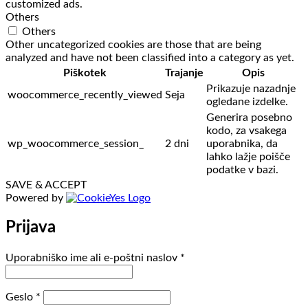
customized ads.
Others
Others
Other uncategorized cookies are those that are being
analyzed and have not been classified into a category as yet.
Piškotek
Trajanje
Opis
Prikazuje nazadnje
woocommerce_recently_viewed
Seja
ogledane izdelke.
Generira posebno
kodo, za vsakega
wp_woocommerce_session_
2 dni
uporabnika, da
lahko lažje poišče
podatke v bazi.
SAVE & ACCEPT
Powered by
Prijava
Zahtevano
Uporabniško ime ali e-poštni naslov
*
Zahtevano
Geslo
*