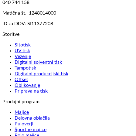
040 744 158
Matična št.: 1248014000
ID za DDV: SI11377208
Storitve
Sitotisk
UV tisk
Vezenje
Digitalni solventni tisk
Tampotisk
Digitalni produkcijski tisk
Offset
Oblikovanje
Priprava na tisk
Prodajni program
Majice
Delovna oblačila
Puloverji
Športne majice
Polo majice