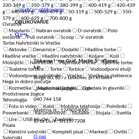
330-349 g
350-379 g
380-399 g
400-419 g
420-439
g
440-459 g
460-479 g
50-119 g
500-529 g
550-
579 g
600-629 g
700-800 g
OBLIKOVANJE
Ovratnik
Mandarin
Nabran ovratnik
O-ovratnik
Polo
O nas
ovratnik
Puli ovratnik
Scoop
V-ovratnik
Torbe Nahrbtniki in Vrečke
Aktovke
Denarnice
Dodatki
Hladilne torbe
Hladilne vrečke
Hladilni nahrbtniki
Košare
Koši
Tiskarna Igma-Graf, Martin Škofljanec
Mošnjički
Nahrbtniki
Papirnate vrečke
Športne torbe
s.p.
Toaletne torbice
Torbe
Torbice
Vodoodporni etuiji
Vodoodporni nahrbtniki
Vrečke
Vrečke za steklenice
Brege 60, 8273 Leskovec pri Krškem
Nega in dobro počutje
Kozmetika
Medicinski izdelki
Ogledala in glavniki
igmapromocija@gmail.com
Protistresne žogice
040 744 158
Tehnologija
Foto in video
Kabli
Mobilna telefonija
Polnilniki
Matična št.: 1248014000
Powerbanki
Računalništvo
Slušalke
Stojala
Svetila
Ure
USB ključki
Zvočniki
ID za DDV: SI11377208
Pisala
Kemični svinčniki
Kompleti pisal
Markerji
Ovitki
O nas
Svinčniki