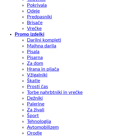
Pokrivala
Odeje
Predpasniki
Brisače
Vrečke
Promo izdelki
Darilni kompleti
Majhna darila
Pisala
Pisarna
Za dom
Hrana in pijača
Vžigalniki
Škatle
Prosti čas
Torbe nahrbtniki in vrečke
Dežniki
Palerine
Za živali
Šport
Tehnologija
Avtomobilizem
Orodje