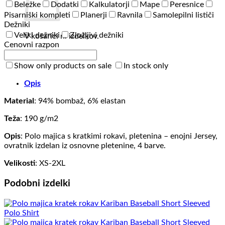
Beležke
Dodatki
Kalkulatorji
Mape
Peresnice
Pisarniški kompleti
Planerji
Ravnila
Samolepilni lističi
Dežniki
Veliki dežniki
Zložljivi dežniki
V košarici ni izdelkov.
Cenovni razpon
Nazaj v trgovino
Show only products on sale
In stock only
Opis
Material
: 94% bombaž, 6% elastan
Teža
: 190 g/m2
Opis
: Polo majica s kratkimi rokavi, pletenina – enojni Jersey,
ovratnik izdelan iz osnovne pletenine, 4 barve.
Velikosti
: XS-2XL
Podobni izdelki