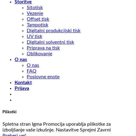
Storitve
Sitotisk
Vezenje
Offset tisk
Tampotisk
Digitalni produkcijski tisk
UV tisk
Digitalni solventni tisk
Priprava na tisk
Oblikovanje
O nas
O nas
FAQ
Poslovne enote
Kontakt
Prijava
Piškotki
Spletna stran Igma Promocija uporablja piškotke za
izboljšanje vaše izkušnje.
Nastavitve
Sprejmi
Zavrni
Preberi več...