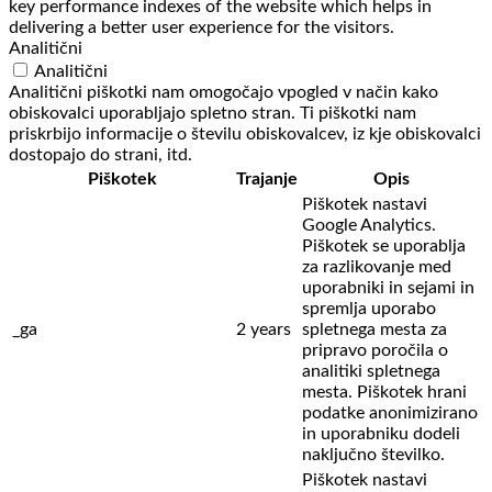
key performance indexes of the website which helps in
delivering a better user experience for the visitors.
Analitični
Analitični
Analitični piškotki nam omogočajo vpogled v način kako
obiskovalci uporabljajo spletno stran. Ti piškotki nam
priskrbijo informacije o številu obiskovalcev, iz kje obiskovalci
dostopajo do strani, itd.
Piškotek
Trajanje
Opis
Piškotek nastavi
Google Analytics.
Piškotek se uporablja
za razlikovanje med
uporabniki in sejami in
spremlja uporabo
_ga
2 years
spletnega mesta za
pripravo poročila o
analitiki spletnega
mesta. Piškotek hrani
podatke anonimizirano
in uporabniku dodeli
naključno številko.
Piškotek nastavi