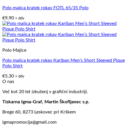
Polo majica kratek rokav FOTL 65/35 Polo
€
9,90
+ ddv
Polo Majice
Polo majica kratek rokav Kariban Men’s Short Sleeved Pique
Polo Shirt
€
5,30
+ ddv
O nas
Več kot 20 let izkušenj v grafični industriji.
Tiskarna Igma-Graf, Martin Škofljanec s.p.
Brege 60, 8273 Leskovec pri Krškem
igmapromocija@gmail.com