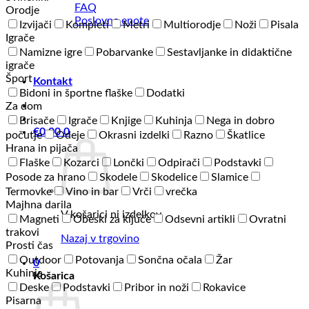
FAQ
Orodje
Poslovne enote
Izvijači
Kompleti
Metri
Multiorodje
Noži
Pisala
Igrače
Namizne igre
Pobarvanke
Sestavljanke in didaktične
igrače
Šport
Kontakt
Bidoni in športne flaške
Dodatki
Za dom
Brisače
Igrače
Knjige
Kuhinja
Nega in dobro
€
0,00
0
počutje
Odeje
Okrasni izdelki
Razno
Škatlice
Hrana in pijača
Flaške
Kozarci
Lončki
Odpirači
Podstavki
Posode za hrano
Skodele
Skodelice
Slamice
Termovke
Vino in bar
Vrči
vrečka
Majhna darila
V košarici ni izdelkov.
Magneti
Obeski za ključe
Odsevni artikli
Ovratni
trakovi
Nazaj v trgovino
Prosti čas
Outdoor
Potovanja
Sončna očala
Žar
0
Kuhinja
Košarica
Deske
Podstavki
Pribor in noži
Rokavice
Pisarna