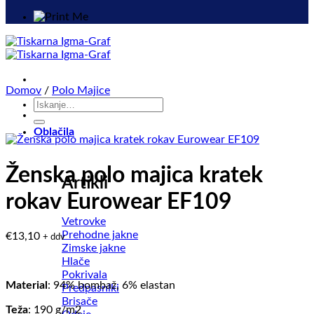
Domov
/
Polo Majice
Išči:
Oblačila
Ženska polo majica kratek
Artikli
rokav Eurowear EF109
Vetrovke
Prehodne jakne
€
13,10
+ ddv
Zimske jakne
Hlače
Pokrivala
Material
: 94% bombaž, 6% elastan
Predpasniki
Brisače
Teža
: 190 g/m2