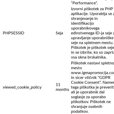
"Performance".
Izvorni piškotek za PHP
aplikacije. Uporablja se 
shranjevanje in
identifikacijo
uporabnikovega
PHPSESSID
Seja
edinstvenega ID-ja seje 
upravljanje uporabniške
seje na spletnem mestu.
Piškotek je piškotek sej
in se izbriše, ko so zaprt
vsa okna brskalnika.
Piškotek nastavi spletn
mesto
www.igmapromocija.c
in sicer vtičnik "GDPR
Cookie Consent". Name
11
viewed_cookie_policy
tega piškotka je preverit
months
ali je uporabnik dal
soglasje za uporabo
piškotkov. Piškotek ne
shranjuje osebnih
podatkov.