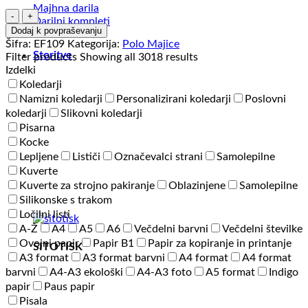
Majhna darila
Ženska
Darilni kompleti
polo
Dodaj k povpraševanju
majica
Šifra:
EF109
Kategorija:
Polo Majice
kratek
Storitve
Filter products
Showing all 3018 results
rokav
Izdelki
Eurowear
Koledarji
EF109
Namizni koledarji
Personalizirani koledarji
Poslovni
količina
koledarji
Slikovni koledarji
Pisarna
Kocke
Lepljene
Lističi
Označevalci strani
Samolepilne
Kuverte
Kuverte za strojno pakiranje
Oblazinjene
Samolepilne
Silikonske s trakom
Ločilni listi
A-Ž
A4
A5
A6
Večdelni barvni
Večdelni številke
Ovojni papir
Papir B1
Papir za kopiranje in printanje
SITOTISK
A3 format
A3 format barvni
A4 format
A4 format
barvni
A4-A3 ekološki
A4-A3 foto
A5 format
Indigo
papir
Paus papir
Pisala