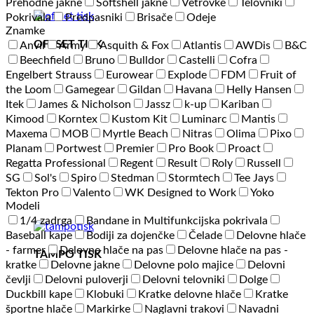
Prehodne jakne
Softshell jakne
Vetrovke
Telovniki
Pokrivala
Predpasniki
Brisače
Odeje
Znamke
OFFSET TISK
Anvil
Army
Asquith & Fox
Atlantis
AWDis
B&C
Beechfield
Bruno
Bulldor
Castelli
Cofra
Engelbert Strauss
Eurowear
Explode
FDM
Fruit of
the Loom
Gamegear
Gildan
Havana
Helly Hansen
Itek
James & Nicholson
Jassz
k-up
Kariban
Kimood
Korntex
Kustom Kit
Luminarc
Mantis
Maxema
MOB
Myrtle Beach
Nitras
Olima
Pixo
Planam
Portwest
Premier
Pro Book
Proact
Regatta Professional
Regent
Result
Roly
Russell
SG
Sol's
Spiro
Stedman
Stormtech
Tee Jays
Tekton Pro
Valento
WK Designed to Work
Yoko
Modeli
1/4 zadrga
Bandane in Multifunkcijska pokrivala
Baseball kape
Bodiji za dojenčke
Čelade
Delovne hlače
- farmer
Delovne hlače na pas
Delovne hlače na pas -
TAMPO TISK
kratke
Delovne jakne
Delovne polo majice
Delovni
čevlji
Delovni puloverji
Delovni telovniki
Dolge
Duckbill kape
Klobuki
Kratke delovne hlače
Kratke
športne hlače
Markirke
Naglavni trakovi
Navadni