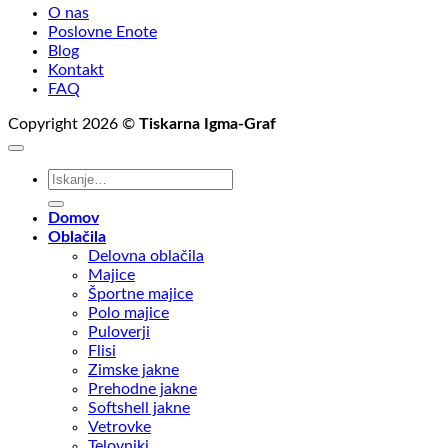
O nas
Poslovne Enote
Blog
Kontakt
FAQ
Copyright 2026 ©
Tiskarna Igma-Graf
Išči:
Domov
Oblačila
Delovna oblačila
Majice
Športne majice
Polo majice
Puloverji
Flisi
Zimske jakne
Prehodne jakne
Softshell jakne
Vetrovke
Telovniki