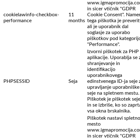
www.igmapromocija.c
in sicer vtičnik "GDPR
cookielawinfo-checkbox-
11
Cookie Consent". Name
performance
months
tega piškotka je preverit
ali je uporabnik dal
soglasje za uporabo
piškotkov pod kategorij
"Performance".
Izvorni piškotek za PHP
aplikacije. Uporablja se 
shranjevanje in
identifikacijo
uporabnikovega
PHPSESSID
Seja
edinstvenega ID-ja seje 
upravljanje uporabniške
seje na spletnem mestu.
Piškotek je piškotek sej
in se izbriše, ko so zaprt
vsa okna brskalnika.
Piškotek nastavi spletn
mesto
www.igmapromocija.c
in sicer vtičnik "GDPR