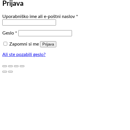
Prijava
Zahtevano
Uporabniško ime ali e-poštni naslov
*
Zahtevano
Geslo
*
Zapomni si me
Prijava
Ali ste pozabili geslo?