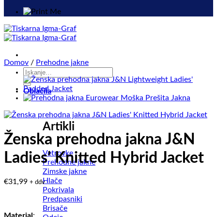
Domov
/
Prehodne jakne
Išči:
Oblačila
Artikli
Ženska prehodna jakna J&N
Vetrovke
Ladies’ Knitted Hybrid Jacket
Prehodne jakne
Zimske jakne
Hlače
€
31,99
+ ddv
Pokrivala
Predpasniki
Brisače
Material
: