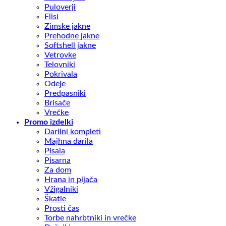
Puloverji
Flisi
Zimske jakne
Prehodne jakne
Softshell jakne
Vetrovke
Telovniki
Pokrivala
Odeje
Predpasniki
Brisače
Vrečke
Promo izdelki
Darilni kompleti
Majhna darila
Pisala
Pisarna
Za dom
Hrana in pijača
Vžigalniki
Škatle
Prosti čas
Torbe nahrbtniki in vrečke