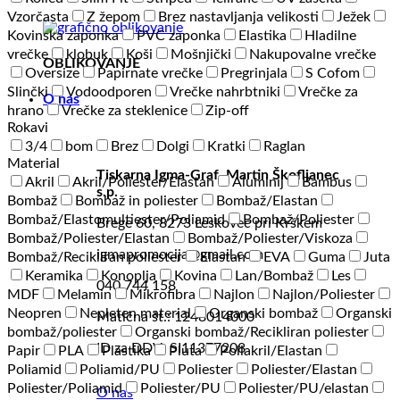
Vzorčasta
Z žepom
Brez nastavljanja velikosti
Ježek
Kovinska zaponka
PVC zaponka
Elastika
Hladilne
vrečke
klobuk
Koši
Mošnjički
Nakupovalne vrečke
OBLIKOVANJE
Oversize
Papirnate vrečke
Pregrinjala
S Cofom
Slinčki
Vodoodporen
Vrečke nahrbtniki
Vrečke za
O nas
hrano
Vrečke za steklenice
Zip-off
Rokavi
3/4
bom
Brez
Dolgi
Kratki
Raglan
Material
Tiskarna Igma-Graf, Martin Škofljanec
Akril
Akril/Poliester/Elastan
Aluminij
Bambus
s.p.
Bombaž
Bombaž in poliester
Bombaž/Elastan
Bombaž/Elastomultiester/Poliamid
Bombaž/Poliester
Brege 60, 8273 Leskovec pri Krškem
Bombaž/Poliester/Elastan
Bombaž/Poliester/Viskoza
igmapromocija@gmail.com
Bombaž/Recikliran poliester
Elastan
EVA
Guma
Juta
Keramika
Konoplja
Kovina
Lan/Bombaž
Les
040 744 158
MDF
Melamin
Mikrofibra
Najlon
Najlon/Poliester
Neopren
Nepleten material
Organski bombaž
Organski
Matična št.: 1248014000
bombaž/poliester
Organski bombaž/Recikliran poliester
ID za DDV: SI11377208
Papir
PLA
Plastika
Pluta
Poliakril/Elastan
Poliamid
Poliamid/PU
Poliester
Poliester/Elastan
Poliester/Poliamid
Poliester/PU
Poliester/PU/elastan
O nas