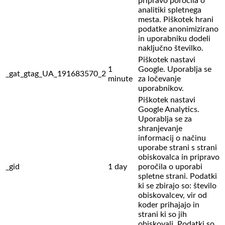
pripravo poročila o
analitiki spletnega
mesta. Piškotek hrani
podatke anonimizirano
in uporabniku dodeli
naključno številko.
Piškotek nastavi
1
Google. Uporablja se
_gat_gtag_UA_191683570_2
minute
za ločevanje
uporabnikov.
Piškotek nastavi
Google Analytics.
Uporablja se za
shranjevanje
informacij o načinu
uporabe strani s strani
obiskovalca in pripravo
_gid
1 day
poročila o uporabi
spletne strani. Podatki
ki se zbirajo so: število
obiskovalcev,
vir od
koder prihajajo in
strani ki so jih
obiskovali. Podatki so