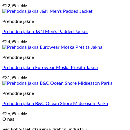
€
22,99
+ ddv
Prehodne jakne
Prehodna jakna J&N Men’s Padded Jacket
€
24,99
+ ddv
Prehodne jakne
Prehodna jakna Eurowear Moška Prešita Jakna
€
31,99
+ ddv
Prehodne jakne
Prehodna jakna B&C Ocean Shore Midseason Parka
€
26,99
+ ddv
O nas
Več kot 20 let izkušenj v grafični industriji.