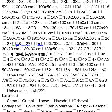
2XS
XS
S
M
L
XL
2XL
3XL
4XL
1/2
5XL
100x30 cm
100x50 cm
104
10A
11/12
116
12/14
12/18M
120x70 cm
128
12A
140
140x30 cm
140x70 cm
14A
150x100 cm
150x130
cm
152
152x127 cm
160x100 cm
160x120 cm
164
16A
16GB
170x130 cm
170x150 cm
170x90
cm
18/23M
180x100 cm
180x110 cm
180x130 cm
180x70 cm
180x90 cm
18x15 cm
200x150 cm
26
27
28
29
2A
2XL/3XL
3/4
3/6M
30
30x20 cm
30x30 cm
30x50 cm
32
32 GB
32B
32GB
34
35x25 cm
36
37
38
39
39.5
3XS
PRIPRAVA NA TISK
4
4/6
40
41
42
43
44
45
46
47
47.5
48
48.5
4A
4GB
5
5/6
50
50x100 cm
50x30 cm
50x40 cm
52
54
56
58
6/12M
60
60x40 cm
62
64
64GB
66
68
6A
6XL
7/8
70
70x50 cm
72
74
7XL
8/10
8A
8GB
9/10
92
98
L/XL
LX
M/L
MN
S/M
SM
Univerzalna
XL/2XL
Lastnosti
Camo
Gumbi
Loose
Navadni
Odsevni
Podaljšane
Polka dot
Rahlo telirana
Ringer & Baseball
Rolled
Slim Fit
Striped
Telirane
UV zaščita