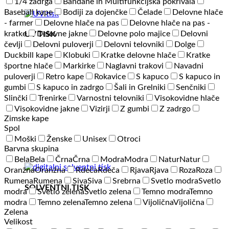
1/4 zadrga
Bandane in Multifunkcijska pokrivala
Baseball kape
Bodiji za dojenčke
Čelade
Delovne hlače
- farmer
Delovne hlače na pas
Delovne hlače na pas -
kratke
Delovne jakne
Delovne polo majice
Delovni
UV TISK
čevlji
Delovni puloverji
Delovni telovniki
Dolge
Duckbill kape
Klobuki
Kratke delovne hlače
Kratke
športne hlače
Markirke
Naglavni trakovi
Navadni
puloverji
Retro kape
Rokavice
S kapuco
S kapuco in
gumbi
S kapuco in zadrgo
Šali in Grelniki
Senčniki
Slinčki
Trenirke
Varnostni telovniki
Visokovidne hlače
Visokovidne jakne
Vizirji
Z gumbi
Z zadrgo
Zimske kape
Spol
Moški
Ženske
Unisex
Otroci
Barvna skupina
Bela
Bela
Črna
Črna
Modra
Modra
Natur
Natur
Oranžna
Oranžna
Rdeča
Rdeča
Rjava
Rjava
Roza
Roza
Rumena
Rumena
Siva
Siva
Srebrna
Svetlo modra
Svetlo
SOLVENTNI TISK
modra
Svetlo zelena
Svetlo zelena
Temno modra
Temno
modra
Temno zelena
Temno zelena
Vijolična
Vijolična
Zelena
Velikost