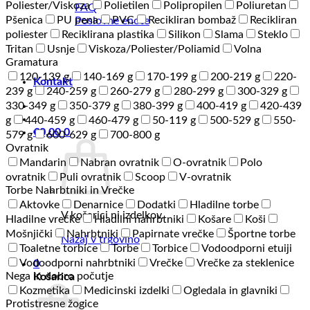
Poliester/Viskoza
Polietilen
Polipropilen
Poliuretan
FAQ
Pšenica
PU pena
PVC
Recikliran bombaž
Recikliran
Poslovne enote
poliester
Reciklirana plastika
Silikon
Slama
Steklo
Tritan
Usnje
Viskoza/Poliester/Poliamid
Volna
Gramatura
120-139 g
140-169 g
170-199 g
200-219 g
220-
Kontakt
239 g
240-259 g
260-279 g
280-299 g
300-329 g
330-349 g
350-379 g
380-399 g
400-419 g
420-439
g
440-459 g
460-479 g
50-119 g
500-529 g
550-
€
0,00
0
579 g
600-629 g
700-800 g
Ovratnik
Mandarin
Nabran ovratnik
O-ovratnik
Polo
ovratnik
Puli ovratnik
Scoop
V-ovratnik
Torbe Nahrbtniki in Vrečke
Aktovke
Denarnice
Dodatki
Hladilne torbe
V košarici ni izdelkov.
Hladilne vrečke
Hladilni nahrbtniki
Košare
Koši
Mošnjički
Nahrbtniki
Papirnate vrečke
Športne torbe
Nazaj v trgovino
Toaletne torbice
Torbe
Torbice
Vodoodporni etuiji
Vodoodporni nahrbtniki
Vrečke
Vrečke za steklenice
0
Nega in dobro počutje
Košarica
Kozmetika
Medicinski izdelki
Ogledala in glavniki
Protistresne žogice