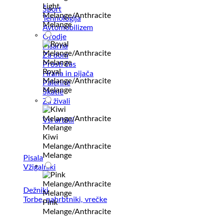
Light
Šport
Melange/Anthracite
Tehnologija
Melange
Avtomobilizem
Orodje
Pisarna
Za dom
Prosti čas
Royal
Hrana in pijača
Melange/Anthracite
Palerine
Melange
Škatle
Za živali
Vsi artikli
Kiwi
Melange/Anthracite
Melange
Pisala
Vžigalniki
Dežniki
Torbe, nahrbtniki, vrečke
Pink
Melange/Anthracite