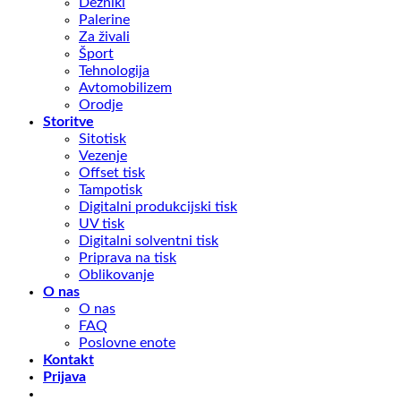
Dežniki
Palerine
Za živali
Šport
Tehnologija
Avtomobilizem
Orodje
Storitve
Sitotisk
Vezenje
Offset tisk
Tampotisk
Digitalni produkcijski tisk
UV tisk
Digitalni solventni tisk
Priprava na tisk
Oblikovanje
O nas
O nas
FAQ
Poslovne enote
Kontakt
Prijava