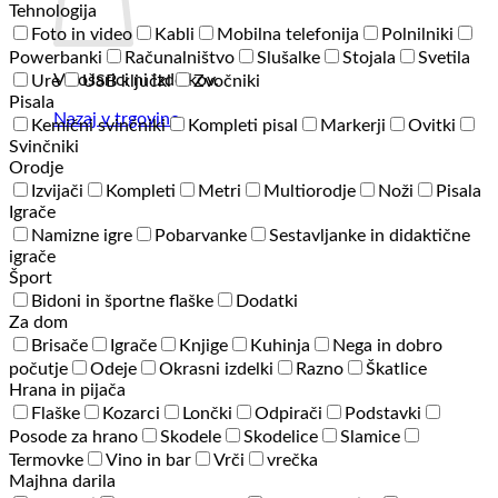
Tehnologija
Foto in video
Kabli
Mobilna telefonija
Polnilniki
Powerbanki
Računalništvo
Slušalke
Stojala
Svetila
V košarici ni izdelkov.
Ure
USB ključki
Zvočniki
Pisala
Nazaj v trgovino
Kemični svinčniki
Kompleti pisal
Markerji
Ovitki
Svinčniki
Orodje
Izvijači
Kompleti
Metri
Multiorodje
Noži
Pisala
Igrače
Namizne igre
Pobarvanke
Sestavljanke in didaktične
igrače
Šport
Bidoni in športne flaške
Dodatki
Za dom
Brisače
Igrače
Knjige
Kuhinja
Nega in dobro
počutje
Odeje
Okrasni izdelki
Razno
Škatlice
Hrana in pijača
Flaške
Kozarci
Lončki
Odpirači
Podstavki
Posode za hrano
Skodele
Skodelice
Slamice
Termovke
Vino in bar
Vrči
vrečka
Majhna darila