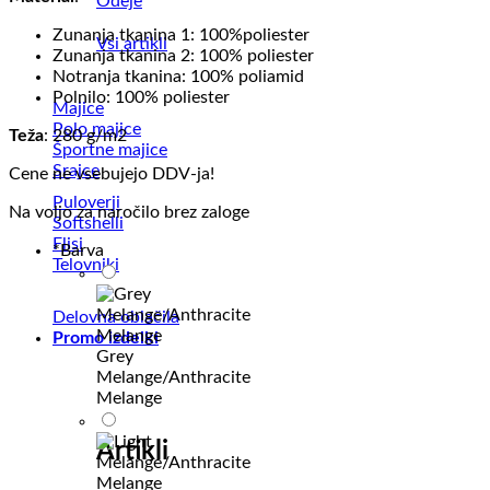
Odeje
Zunanja tkanina 1: 100%poliester
Vsi artikli
Zunanja tkanina 2: 100% poliester
Notranja tkanina: 100% poliamid
Polnilo: 100% poliester
Majice
Polo majice
Teža
: 280 g/m2
Športne majice
Srajce
Cene ne vsebujejo DDV-ja!
Puloverji
Na voljo za naročilo brez zaloge
Softshelli
Flisi
*
Barva
Telovniki
Delovna oblačila
Promo izdelki
Grey
Melange/Anthracite
Melange
Artikli