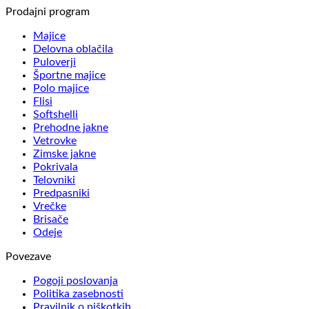
Prodajni program
Majice
Delovna oblačila
Puloverji
Športne majice
Polo majice
Flisi
Softshelli
Prehodne jakne
Vetrovke
Zimske jakne
Pokrivala
Telovniki
Predpasniki
Vrečke
Brisače
Odeje
Povezave
Pogoji poslovanja
Politika zasebnosti
Pravilnik o piškotkih