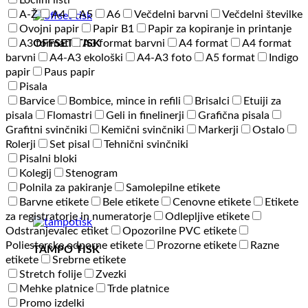
Ločilni listi
A-Ž
A4
A5
A6
Večdelni barvni
Večdelni številke
Ovojni papir
Papir B1
Papir za kopiranje in printanje
OFFSET TISK
A3 format
A3 format barvni
A4 format
A4 format
barvni
A4-A3 ekološki
A4-A3 foto
A5 format
Indigo
papir
Paus papir
Pisala
Barvice
Bombice, mince in refili
Brisalci
Etuiji za
pisala
Flomastri
Geli in finelinerji
Grafična pisala
Grafitni svinčniki
Kemični svinčniki
Markerji
Ostalo
Rolerji
Set pisal
Tehnični svinčniki
Pisalni bloki
Kolegij
Stenogram
Polnila za pakiranje
Samolepilne etikete
Barvne etikete
Bele etikete
Cenovne etikete
Etikete
za registratorje in numeratorje
Odlepljive etikete
Odstranjevalec etiket
Opozorilne PVC etikete
Poliesterske odporne etikete
Prozorne etikete
Razne
TAMPO TISK
etikete
Srebrne etikete
Stretch folije
Zvezki
Mehke platnice
Trde platnice
Promo izdelki