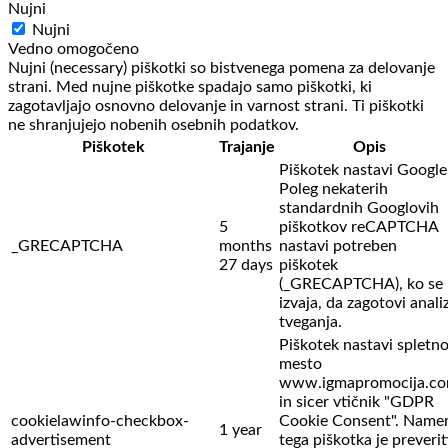
Nujni
Nujni
Vedno omogočeno
Nujni (necessary) piškotki so bistvenega pomena za delovanje
strani. Med nujne piškotke spadajo samo piškotki, ki
zagotavljajo osnovno delovanje in varnost strani. Ti piškotki
ne shranjujejo nobenih osebnih podatkov.
Piškotek
Trajanje
Opis
Piškotek nastavi Google
Poleg nekaterih
standardnih Googlovih
5
piškotkov reCAPTCHA
_GRECAPTCHA
months
nastavi potreben
27 days
piškotek
(_GRECAPTCHA), ko se
izvaja, da zagotovi anali
tveganja.
Piškotek nastavi spletn
mesto
www.igmapromocija.c
in sicer vtičnik "GDPR
cookielawinfo-checkbox-
Cookie Consent". Name
1 year
advertisement
tega piškotka je preverit