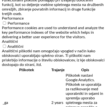
Funkcionalni piškotki pomagajo pri izvajanju določenih
funkcij, kot so deljenje vsebine spletnega mesta na družbenih
omrežjih, zbiranje povratnih informacij in druge funkcije
tretjih oseb.
Performance
Performance
Performance cookies are used to understand and analyze the
key performance indexes of the website which helps in
delivering a better user experience for the visitors.
Analitični
Analitični
Analitični piškotki nam omogočajo vpogled v način kako
obiskovalci uporabljajo spletno stran. Ti piškotki nam
priskrbijo informacije o številu obiskovalcev, iz kje obiskovalci
dostopajo do strani, itd.
Piškotek
Trajanje
Opis
Piškotek nastavi
Google Analytics.
Piškotek se uporablja
za razlikovanje med
uporabniki in sejami in
spremlja uporabo
_ga
2 years
spletnega mesta za