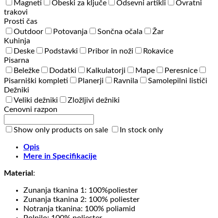
Magneti
Obeski za ključe
Odsevni artikli
Ovratni
trakovi
Prosti čas
Outdoor
Potovanja
Sončna očala
Žar
Kuhinja
Deske
Podstavki
Pribor in noži
Rokavice
Pisarna
Beležke
Dodatki
Kalkulatorji
Mape
Peresnice
Pisarniški kompleti
Planerji
Ravnila
Samolepilni lističi
Dežniki
Veliki dežniki
Zložljivi dežniki
Cenovni razpon
Show only products on sale
In stock only
Opis
Mere in Specifikacije
Material
:
Zunanja tkanina 1: 100%poliester
Zunanja tkanina 2: 100% poliester
Notranja tkanina: 100% poliamid