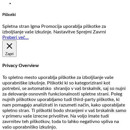
Piškotki
Spletna stran Igma Promocija uporablja piškotke za
izboljšanje vaše izkušnje.
Nastavitve
Sprejmi
Zavrni
Preberi več...
Zapri
Privacy Overview
To spletno mesto uporablja piškotke za izboljšanje vaše
uporabniške izkušnje. Piškotki ki so kategorizirani kot
potrebni, se avtomatsko shranijo v vaš brskalnik, saj so nujni
za delovanje osnovnih funkcionalnosti spletne strani. Poleg
nujnih piškotkov uporabljamo tudi third-party piškotke, ki
nam pomagajo analizirati in razumeti način, kako uporabljate
spletno stran. Ti piškotki bodo shranjeni v vaš brskalnik samo
v primeru vaše izrecne privolitve. Na voljo imate tudi
zavrnitev teh piškotkov, toda to lahko negativno vpliva na
vašo uporabniško izkušnjo.