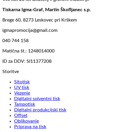
Tiskarna Igma-Graf, Martin Škofljanec s.p.
Brege 60, 8273 Leskovec pri Krškem
igmapromocija@gmail.com
040 744 158
Matična št.: 1248014000
ID za DDV: SI11377208
Storitve
Sitotisk
UV tisk
Vezenje
Digitalni solventni tisk
Tampotisk
Digitalni produkcijski tisk
Offset
Oblikovanje
Priprava na tisk