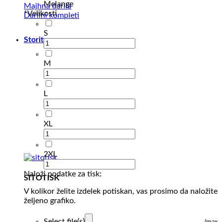
Melange
Majhna darila
*
Velikosti
Darilni kompleti
S
Storitve
M
L
XL
2XL
Naloži podatke za tisk:
SITOTISK
V kolikor želite izdelek potiskan, vas prosimo da naložite
željeno grafiko.
Select file(s)