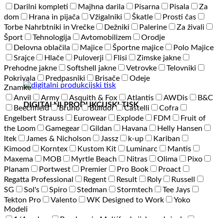
Darilni kompleti
Majhna darila
Pisarna
Pisala
Za
dom
Hrana in pijača
Vžigalniki
Škatle
Prosti čas
Torbe Nahrbtniki in Vrečke
Dežniki
Palerine
Za živali
Šport
Tehnologija
Avtomobilizem
Orodje
Delovna oblačila
Majice
Športne majice
Polo Majice
Srajce
Hlače
Puloverji
Flisi
Zimske jakne
Prehodne jakne
Softshell jakne
Vetrovke
Telovniki
Pokrivala
Predpasniki
Brisače
Odeje
Znamke
Anvil
Army
Asquith & Fox
Atlantis
AWDis
B&C
DIGITALNI PRODUKCIJSKI TISK
Beechfield
Bruno
Bulldor
Castelli
Cofra
Engelbert Strauss
Eurowear
Explode
FDM
Fruit of
the Loom
Gamegear
Gildan
Havana
Helly Hansen
Itek
James & Nicholson
Jassz
k-up
Kariban
Kimood
Korntex
Kustom Kit
Luminarc
Mantis
Maxema
MOB
Myrtle Beach
Nitras
Olima
Pixo
Planam
Portwest
Premier
Pro Book
Proact
Regatta Professional
Regent
Result
Roly
Russell
SG
Sol's
Spiro
Stedman
Stormtech
Tee Jays
Tekton Pro
Valento
WK Designed to Work
Yoko
Modeli