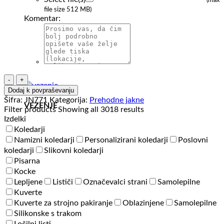
(max
file size 512 MB)
Komentar:
Ženska
prehodna
Dodaj k povpraševanju
jakna
Šifra:
JN771
Kategorija:
Prehodne jakne
VEZENJE
J&N
Filter products
Showing all 3018 results
Ladies'
Izdelki
Knitted
Koledarji
Hybrid
Namizni koledarji
Personalizirani koledarji
Poslovni
Jacket
koledarji
Slikovni koledarji
količina
Pisarna
Kocke
Lepljene
Lističi
Označevalci strani
Samolepilne
Kuverte
Kuverte za strojno pakiranje
Oblazinjene
Samolepilne
Silikonske s trakom