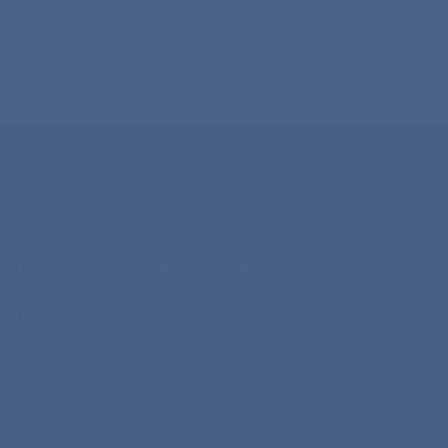
O NAS
Več kot 20 let izkušenj v grafični industriji.
Tiskarna Igma-Graf, Martin Škofljanec s.p.
Brege 60, 8273 Leskovec pri Krškem
igmapromocija@gmail.com
040 744 158