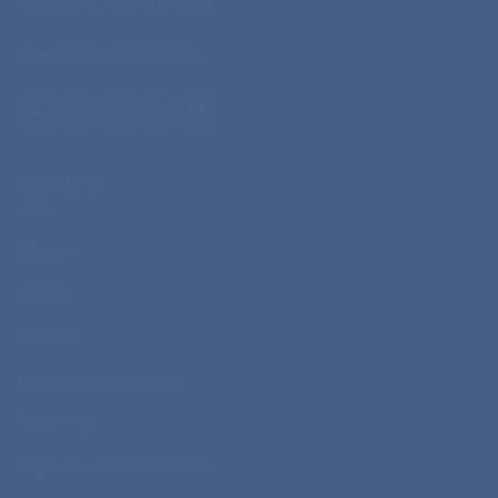
Matična št.: 1248014000
ID za DDV: SI11377208
STORITVE
Sitotisk
UV tisk
Vezenje
Digitalni solventni tisk
Tampotisk
Digitalni produkcijski tisk