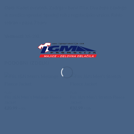
Opis
: Kadet ovratnik. Zadrga v barvi flisa. Dva žepa z zadrgo
in mrežico spredaj. Spodnji rob z regulacijsko vrvico. Rahlo
teliran v pasu. 7 barv.
Velikosti
: XS-2XL
PODOBNI IZDELKI
FLISI
FLISI
Flis J&N Men’s Melange Fleece
Flis J&N Men’s Stretch Fleece
Jacket
Jacket
€
20,99
€
32,99
+ ddv
+ ddv