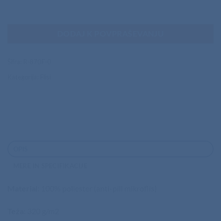
DODAJ K POVPRAŠEVANJU
Šifra:
R-870F-0
Kategorija:
Flisi
OPIS
MERE IN SPECIFIKACIJE
Material
: 100% poliester (anti-pill mikroflis)
Teža
: 320 g/m2