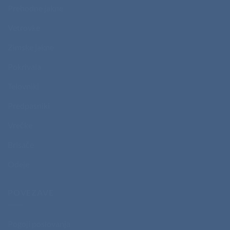
Prehodne jakne
Vetrovke
Zimske jakne
Pokrivala
Telovniki
Predpasniki
Vrečke
Brisače
Odeje
POVEZAVE
Pogoji poslovanja