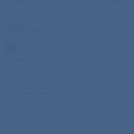
Ženski flis Russell Ladies’ Full Zip Outdoor
Fleece
17,85
€
+ ddv
Material
: 100% poliester (anti-pill mikroflis)
Teža
: 320 g/m2
Cene ne vsebujejo DDV-ja!
Na voljo za naročilo brez zaloge