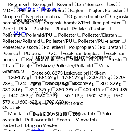
Keramika
Konoplja
Kovina
Lan/Bombaž
Les
MDF
Melamin
Mikrofibra
Najlon
Najlon/Poliester
Neopren
Nepleten material
Organski bombaž
Organski
OBLIKOVANJE
bombaž/poliester
Organski bombaž/Recikliran poliester
Papir
PLA
Plastika
Pluta
Poliakril/Elastan
O nas
Poliamid
Poliamid/PU
Poliester
Poliester/Elastan
Poliester/Poliamid
Poliester/PU
Poliester/PU/elastan
Poliester/Viskoza
Polietilen
Polipropilen
Poliuretan
Pšenica
PU pena
PVC
Recikliran bombaž
Recikliran
Tiskarna Igma-Graf, Martin Škofljanec
poliester
Reciklirana plastika
Silikon
Slama
Steklo
s.p.
Tritan
Usnje
Viskoza/Poliester/Poliamid
Volna
Gramatura
Brege 60, 8273 Leskovec pri Krškem
120-139 g
140-169 g
170-199 g
200-219 g
220-
igmapromocija@gmail.com
239 g
240-259 g
260-279 g
280-299 g
300-329 g
330-349 g
350-379 g
380-399 g
400-419 g
420-439
040 744 158
g
440-459 g
460-479 g
50-119 g
500-529 g
550-
579 g
600-629 g
700-800 g
Matična št.: 1248014000
Ovratnik
Mandarin
Nabran ovratnik
O-ovratnik
Polo
ID za DDV: SI11377208
ovratnik
Puli ovratnik
Scoop
V-ovratnik
Torbe Nahrbtniki in Vrečke
O nas