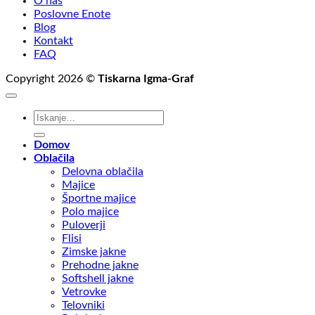
O nas
Poslovne Enote
Blog
Kontakt
FAQ
Copyright 2026 ©
Tiskarna Igma-Graf
Išči:
Domov
Oblačila
Delovna oblačila
Majice
Športne majice
Polo majice
Puloverji
Flisi
Zimske jakne
Prehodne jakne
Softshell jakne
Vetrovke
Telovniki