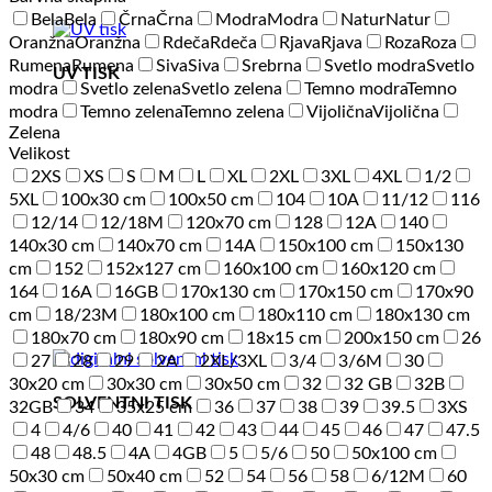
Bela
Bela
Črna
Črna
Modra
Modra
Natur
Natur
Oranžna
Oranžna
Rdeča
Rdeča
Rjava
Rjava
Roza
Roza
Rumena
Rumena
Siva
Siva
Srebrna
Svetlo modra
Svetlo
UV TISK
modra
Svetlo zelena
Svetlo zelena
Temno modra
Temno
modra
Temno zelena
Temno zelena
Vijolična
Vijolična
Zelena
Velikost
2XS
XS
S
M
L
XL
2XL
3XL
4XL
1/2
5XL
100x30 cm
100x50 cm
104
10A
11/12
116
12/14
12/18M
120x70 cm
128
12A
140
140x30 cm
140x70 cm
14A
150x100 cm
150x130
cm
152
152x127 cm
160x100 cm
160x120 cm
164
16A
16GB
170x130 cm
170x150 cm
170x90
cm
18/23M
180x100 cm
180x110 cm
180x130 cm
180x70 cm
180x90 cm
18x15 cm
200x150 cm
26
27
28
29
2A
2XL/3XL
3/4
3/6M
30
30x20 cm
30x30 cm
30x50 cm
32
32 GB
32B
SOLVENTNI TISK
32GB
34
35x25 cm
36
37
38
39
39.5
3XS
4
4/6
40
41
42
43
44
45
46
47
47.5
48
48.5
4A
4GB
5
5/6
50
50x100 cm
50x30 cm
50x40 cm
52
54
56
58
6/12M
60