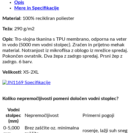
Opis
Mere in Specifikacije
Material
: 100% recikliran poliester
Teža
: 290 g/m2
Opis
: Tro-slojna tkanina s TPU membrano, odporna na veter
in vodo (5000 mm vodni stolpec). Zračen in prijetno mehak
material. Notranjost iz mikroflisa z oblogo iz mrežice spredaj.
Pokončen ovratnik. Dva žepa z zadrgo spredaj. Prsni žep z
zadrgo. 6 barv.
Velikosti
: XS-2XL
Koliko nepremočljivosti pomeni določen vodni stoplec?
Vodni
stolpec
Nepremočljivost
Primerni pogoji
(mm)
0-5,000
Brez zaščite oz. minimalna
rosenje, lažji suh sneg