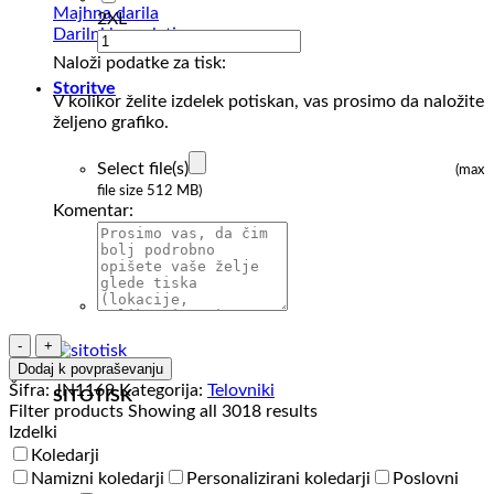
Majhna darila
2XL
Darilni kompleti
Naloži podatke za tisk:
Storitve
V kolikor želite izdelek potiskan, vas prosimo da naložite
željeno grafiko.
Select file(s)
(max
file size 512 MB)
Komentar:
Ženski
softshell
Dodaj k povpraševanju
telovnik
Šifra:
JN1169
Kategorija:
Telovniki
SITOTISK
J&N
Filter products
Showing all 3018 results
Ladies'
Izdelki
Softshell
Koledarji
Vest
Namizni koledarji
Personalizirani koledarji
Poslovni
količina