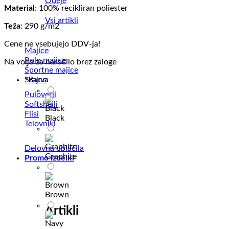
Odeje
Material
: 100% recikliran poliester
Vsi artikli
Teža
: 290 g/m2
Cene ne vsebujejo DDV-ja!
Majice
Polo majice
Na voljo za naročilo brez zaloge
Športne majice
Srajce
*
Barva
Puloverji
Softshelli
Flisi
Black
Telovniki
Delovna oblačila
Graphite
Promo izdelki
Brown
Artikli