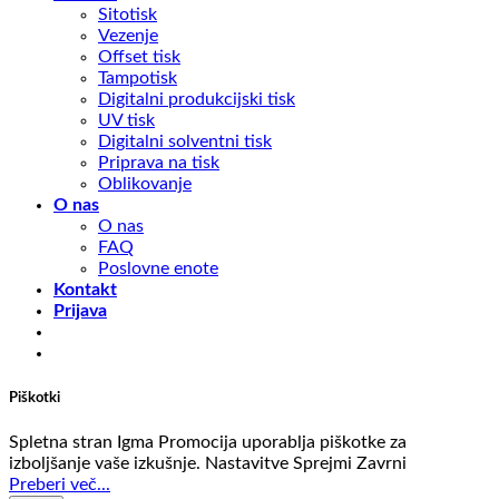
Sitotisk
Vezenje
Offset tisk
Tampotisk
Digitalni produkcijski tisk
UV tisk
Digitalni solventni tisk
Priprava na tisk
Oblikovanje
O nas
O nas
FAQ
Poslovne enote
Kontakt
Prijava
Piškotki
Spletna stran Igma Promocija uporablja piškotke za
izboljšanje vaše izkušnje.
Nastavitve
Sprejmi
Zavrni
Preberi več...