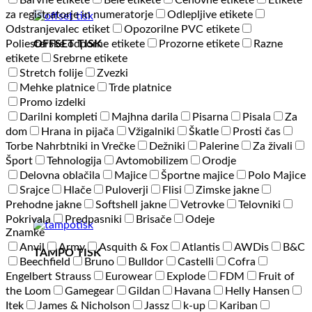
Barvne etikete
Bele etikete
Cenovne etikete
Etikete
za registratorje in numeratorje
Odlepljive etikete
Odstranjevalec etiket
Opozorilne PVC etikete
OFFSET TISK
Poliesterske odporne etikete
Prozorne etikete
Razne
etikete
Srebrne etikete
Stretch folije
Zvezki
Mehke platnice
Trde platnice
Promo izdelki
Darilni kompleti
Majhna darila
Pisarna
Pisala
Za
dom
Hrana in pijača
Vžigalniki
Škatle
Prosti čas
Torbe Nahrbtniki in Vrečke
Dežniki
Palerine
Za živali
Šport
Tehnologija
Avtomobilizem
Orodje
Delovna oblačila
Majice
Športne majice
Polo Majice
Srajce
Hlače
Puloverji
Flisi
Zimske jakne
Prehodne jakne
Softshell jakne
Vetrovke
Telovniki
Pokrivala
Predpasniki
Brisače
Odeje
Znamke
Anvil
Army
Asquith & Fox
Atlantis
AWDis
B&C
TAMPO TISK
Beechfield
Bruno
Bulldor
Castelli
Cofra
Engelbert Strauss
Eurowear
Explode
FDM
Fruit of
the Loom
Gamegear
Gildan
Havana
Helly Hansen
Itek
James & Nicholson
Jassz
k-up
Kariban