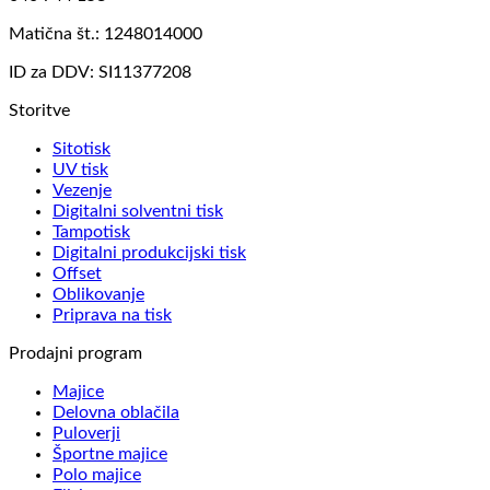
Matična št.: 1248014000
ID za DDV: SI11377208
Storitve
Sitotisk
UV tisk
Vezenje
Digitalni solventni tisk
Tampotisk
Digitalni produkcijski tisk
Offset
Oblikovanje
Priprava na tisk
Prodajni program
Majice
Delovna oblačila
Puloverji
Športne majice
Polo majice