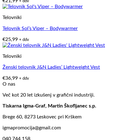
€
21,99
+ ddv
Telovniki
Telovnik Sol’s Viper – Bodywarmer
€
25,99
+ ddv
Telovniki
Ženski telovnik J&N Ladies’ Lightweight Vest
€
36,99
+ ddv
O nas
Več kot 20 let izkušenj v grafični industriji.
Tiskarna Igma-Graf, Martin Škofljanec s.p.
Brege 60, 8273 Leskovec pri Krškem
igmapromocija@gmail.com
040 744 158