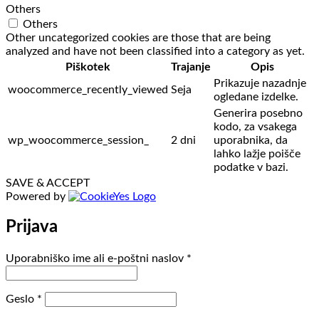
Others
Others
Other uncategorized cookies are those that are being
analyzed and have not been classified into a category as yet.
Piškotek
Trajanje
Opis
Prikazuje nazadnje
woocommerce_recently_viewed
Seja
ogledane izdelke.
Generira posebno
kodo, za vsakega
wp_woocommerce_session_
2 dni
uporabnika, da
lahko lažje poišče
podatke v bazi.
SAVE & ACCEPT
Powered by
Prijava
Zahtevano
Uporabniško ime ali e-poštni naslov
*
Zahtevano
Geslo
*