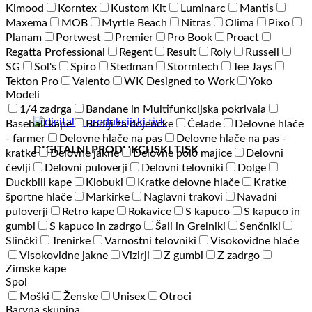
Kimood
Korntex
Kustom Kit
Luminarc
Mantis
Maxema
MOB
Myrtle Beach
Nitras
Olima
Pixo
Planam
Portwest
Premier
Pro Book
Proact
Regatta Professional
Regent
Result
Roly
Russell
SG
Sol's
Spiro
Stedman
Stormtech
Tee Jays
Tekton Pro
Valento
WK Designed to Work
Yoko
Modeli
1/4 zadrga
Bandane in Multifunkcijska pokrivala
Baseball kape
Bodiji za dojenčke
Čelade
Delovne hlače
- farmer
Delovne hlače na pas
Delovne hlače na pas -
DIGITALNI PRODUKCIJSKI TISK
kratke
Delovne jakne
Delovne polo majice
Delovni
čevlji
Delovni puloverji
Delovni telovniki
Dolge
Duckbill kape
Klobuki
Kratke delovne hlače
Kratke
športne hlače
Markirke
Naglavni trakovi
Navadni
puloverji
Retro kape
Rokavice
S kapuco
S kapuco in
gumbi
S kapuco in zadrgo
Šali in Grelniki
Senčniki
Slinčki
Trenirke
Varnostni telovniki
Visokovidne hlače
Visokovidne jakne
Vizirji
Z gumbi
Z zadrgo
Zimske kape
Spol
Moški
Ženske
Unisex
Otroci
Barvna skupina