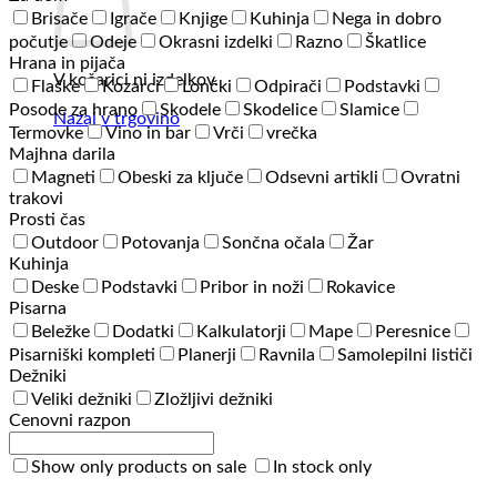
Brisače
Igrače
Knjige
Kuhinja
Nega in dobro
počutje
Odeje
Okrasni izdelki
Razno
Škatlice
Hrana in pijača
V košarici ni izdelkov.
Flaške
Kozarci
Lončki
Odpirači
Podstavki
Posode za hrano
Skodele
Skodelice
Slamice
Nazaj v trgovino
Termovke
Vino in bar
Vrči
vrečka
Majhna darila
Magneti
Obeski za ključe
Odsevni artikli
Ovratni
trakovi
Prosti čas
Outdoor
Potovanja
Sončna očala
Žar
Kuhinja
Deske
Podstavki
Pribor in noži
Rokavice
Pisarna
Beležke
Dodatki
Kalkulatorji
Mape
Peresnice
Pisarniški kompleti
Planerji
Ravnila
Samolepilni lističi
Dežniki
Veliki dežniki
Zložljivi dežniki
Cenovni razpon
Show only products on sale
In stock only