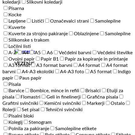
koledarji
Slikovni koledarji
Pisarna
Kocke
Lepljene
Lističi
Označevalci strani
Samolepilne
Kuverte
Kuverte za strojno pakiranje
Oblazinjene
Samolepilne
Silikonske s trakom
Ločilni listi
A-Ž
A4
A5
A6
Večdelni barvni
Večdelni številke
Ovojni papir
Papir B1
Papir za kopiranje in printanje
VEZENJE
A3 format
A3 format barvni
A4 format
A4 format
barvni
A4-A3 ekološki
A4-A3 foto
A5 format
Indigo
papir
Paus papir
Pisala
Barvice
Bombice, mince in refili
Brisalci
Etuiji za
pisala
Flomastri
Geli in finelinerji
Grafična pisala
Grafitni svinčniki
Kemični svinčniki
Markerji
Ostalo
Rolerji
Set pisal
Tehnični svinčniki
Pisalni bloki
Kolegij
Stenogram
Polnila za pakiranje
Samolepilne etikete