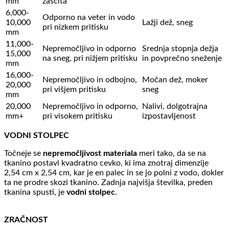
mm
zaščita
6,000-
Odporno na veter in vodo
10,000
Lažji dež, sneg
pri nizkem pritisku
mm
11,000-
Nepremočljivo in odporno
Srednja stopnja dežja
15,000
na sneg, pri nižjem pritisku
in povprečno sneženje
mm
16,000-
Nepremočljivo in odbojno,
Močan dež, moker
20,000
pri višjem pritisku
sneg
mm
20,000
Nepremočljivo in odporno,
Nalivi, dolgotrajna
mm+
pri visokem pritisku
izpostavljenost
VODNI STOLPEC
Točneje se
nepremočljivost materiala
meri tako, da se na
tkanino postavi kvadratno cevko, ki ima znotraj dimenzije
2,54 cm x 2,54 cm, kar je en palec in se jo polni z vodo, dokler
ta ne prodre skozi tkanino. Zadnja najvišja številka, preden
tkanina spusti, je
vodni stolpec
.
ZRAČNOST