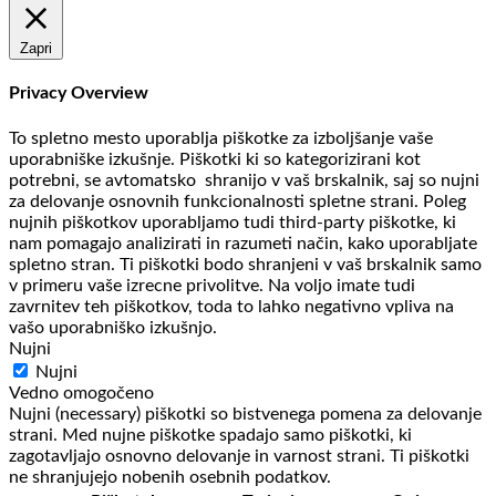
Zapri
Privacy Overview
To spletno mesto uporablja piškotke za izboljšanje vaše
uporabniške izkušnje. Piškotki ki so kategorizirani kot
potrebni, se avtomatsko shranijo v vaš brskalnik, saj so nujni
za delovanje osnovnih funkcionalnosti spletne strani. Poleg
nujnih piškotkov uporabljamo tudi third-party piškotke, ki
nam pomagajo analizirati in razumeti način, kako uporabljate
spletno stran. Ti piškotki bodo shranjeni v vaš brskalnik samo
v primeru vaše izrecne privolitve. Na voljo imate tudi
zavrnitev teh piškotkov, toda to lahko negativno vpliva na
vašo uporabniško izkušnjo.
Nujni
Nujni
Vedno omogočeno
Nujni (necessary) piškotki so bistvenega pomena za delovanje
strani. Med nujne piškotke spadajo samo piškotki, ki
zagotavljajo osnovno delovanje in varnost strani. Ti piškotki
ne shranjujejo nobenih osebnih podatkov.