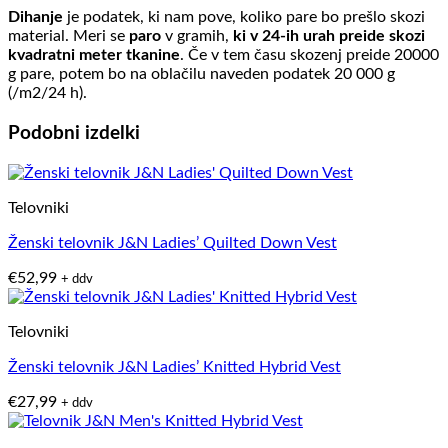
Dihanje
je podatek, ki nam pove, koliko pare bo prešlo skozi
material. Meri se
paro
v gramih,
ki v 24-ih urah preide skozi
kvadratni meter tkanine
. Če v tem času skozenj preide 20000
g pare, potem bo na oblačilu naveden podatek 20 000 g
(/m2/24 h).
Podobni izdelki
Telovniki
Ženski telovnik J&N Ladies’ Quilted Down Vest
€
52,99
+ ddv
Telovniki
Ženski telovnik J&N Ladies’ Knitted Hybrid Vest
€
27,99
+ ddv