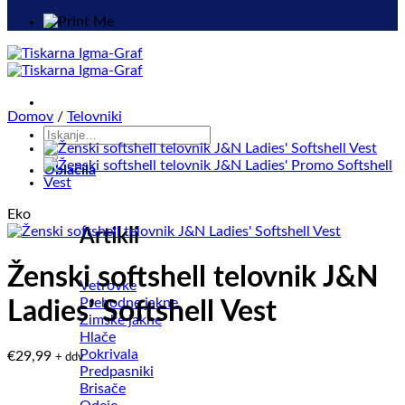
Domov
/
Telovniki
Išči:
Oblačila
Eko
Artikli
Ženski softshell telovnik J&N
Vetrovke
Prehodne jakne
Ladies’ Softshell Vest
Zimske jakne
Hlače
Pokrivala
€
29,99
+ ddv
Predpasniki
Brisače