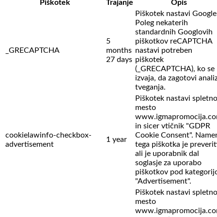
Piškotek
Trajanje
Opis
Piškotek nastavi Google
Poleg nekaterih
standardnih Googlovih
5
piškotkov reCAPTCHA
_GRECAPTCHA
months
nastavi potreben
27 days
piškotek
(_GRECAPTCHA), ko se
izvaja, da zagotovi anali
tveganja.
Piškotek nastavi spletn
mesto
www.igmapromocija.c
in sicer vtičnik "GDPR
cookielawinfo-checkbox-
Cookie Consent". Name
1 year
advertisement
tega piškotka je preverit
ali je uporabnik dal
soglasje za uporabo
piškotkov pod kategorij
"Advertisement".
Piškotek nastavi spletn
mesto
www.igmapromocija.c