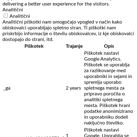
delivering a better user experience for the visitors.
Analitični
Analitični
Analitični piškotki nam omogočajo vpogled v način kako
obiskovalci uporabljajo spletno stran. Ti piškotki nam
priskrbijo informacije o številu obiskovalcev, iz kje obiskovalci
dostopajo do strani, itd.
Piškotek
Trajanje
Opis
Piškotek nastavi
Google Analytics.
Piškotek se uporablja
za razlikovanje med
uporabniki in sejami in
spremlja uporabo
_ga
2 years
spletnega mesta za
pripravo poročila o
analitiki spletnega
mesta. Piškotek hrani
podatke anonimizirano
in uporabniku dodeli
naključno številko.
Piškotek nastavi
1
Google. Uporablja se