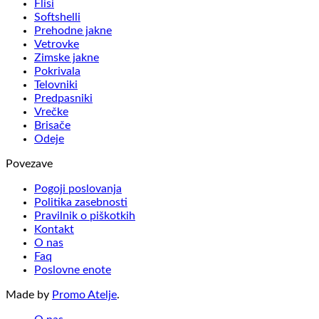
Flisi
Softshelli
Prehodne jakne
Vetrovke
Zimske jakne
Pokrivala
Telovniki
Predpasniki
Vrečke
Brisače
Odeje
Povezave
Pogoji poslovanja
Politika zasebnosti
Pravilnik o piškotkih
Kontakt
O nas
Faq
Poslovne enote
Made by
Promo Atelje
.