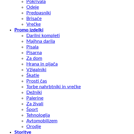
Pokrivala
Odeje
Predpasniki
Brisače
Vrečke
Promo izdelki
Darilni kompleti
Majhna darila
Pisala
Pisarna
Za dom
Hrana in pijača
Vžigalniki
Škatle
Prosti čas
Torbe nahrbtniki in vrečke
Dežniki
Palerine
Za živali
Šport
Tehnologija
Avtomobilizem
Orodje
Storitve