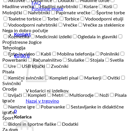
Aktovke
Denarnice
Dodatki
Hladilne torbe
FAQ
Hladilne vrečke
Hladilni nahrbtniki
Košare
Koši
Poslovne enote
Mošnjički
Nahrbtniki
Papirnate vrečke
Športne torbe
Toaletne torbice
Torbe
Torbice
Vodoodporni etuiji
Vodoodporni nahrbtniki
Vrečke
Vrečke za steklenice
Nega in dobro počutje
Kontakt
Kozmetika
Medicinski izdelki
Ogledala in glavniki
Protistresne žogice
Tehnologija
Foto in video
Kabli
Mobilna telefonija
Polnilniki
€
0,00
0
Powerbanki
Računalništvo
Slušalke
Stojala
Svetila
Ure
USB ključki
Zvočniki
Pisala
Kemični svinčniki
Kompleti pisal
Markerji
Ovitki
Svinčniki
Orodje
V košarici ni izdelkov.
Izvijači
Kompleti
Metri
Multiorodje
Noži
Pisala
Igrače
Nazaj v trgovino
Namizne igre
Pobarvanke
Sestavljanke in didaktične
0
igrače
Košarica
Šport
Bidoni in športne flaške
Dodatki
Za dom