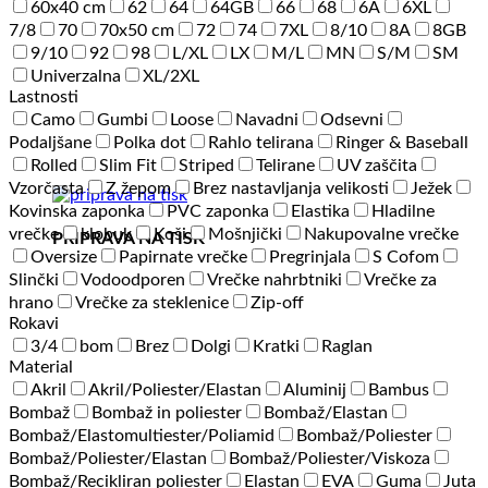
60x40 cm
62
64
64GB
66
68
6A
6XL
7/8
70
70x50 cm
72
74
7XL
8/10
8A
8GB
9/10
92
98
L/XL
LX
M/L
MN
S/M
SM
Univerzalna
XL/2XL
Lastnosti
Camo
Gumbi
Loose
Navadni
Odsevni
Podaljšane
Polka dot
Rahlo telirana
Ringer & Baseball
Rolled
Slim Fit
Striped
Telirane
UV zaščita
Vzorčasta
Z žepom
Brez nastavljanja velikosti
Ježek
Kovinska zaponka
PVC zaponka
Elastika
Hladilne
vrečke
klobuk
Koši
Mošnjički
Nakupovalne vrečke
PRIPRAVA NA TISK
Oversize
Papirnate vrečke
Pregrinjala
S Cofom
Slinčki
Vodoodporen
Vrečke nahrbtniki
Vrečke za
hrano
Vrečke za steklenice
Zip-off
Rokavi
3/4
bom
Brez
Dolgi
Kratki
Raglan
Material
Akril
Akril/Poliester/Elastan
Aluminij
Bambus
Bombaž
Bombaž in poliester
Bombaž/Elastan
Bombaž/Elastomultiester/Poliamid
Bombaž/Poliester
Bombaž/Poliester/Elastan
Bombaž/Poliester/Viskoza
Bombaž/Recikliran poliester
Elastan
EVA
Guma
Juta