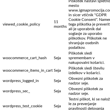
Piškotek nastavi spletn
mesto
www.igmapromocija.c
in sicer vtičnik "GDPR
Cookie Consent". Name
11
viewed_cookie_policy
tega piškotka je preverit
months
ali je uporabnik dal
soglasje za uporabo
piškotkov. Piškotek ne
shranjuje osebnih
podatkov.
Piškotek sledi
woocommerce_cart_hash
Seja
spremembam v
nakupovalni košarici.
Piškotek sledi številu
woocommerce_items_in_cart
Seja
izdelkov v košarici.
Obvezni piškotek za
wordpress_logged_in
Seja
nadzor seje.
Obvezni piškotek za
wordpress_sec_
Seja
nadzor seje.
Testni piškot, ki se nalož
le za preverjanje
wordpress_test_cookie
Seja
pravilnosti delovanja