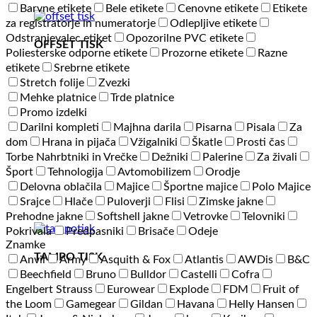
Barvne etikete
Bele etikete
Cenovne etikete
Etikete
za registratorje in numeratorje
Odlepljive etikete
Odstranjevalec etiket
Opozorilne PVC etikete
OFFSET TISK
Poliesterske odporne etikete
Prozorne etikete
Razne
etikete
Srebrne etikete
Stretch folije
Zvezki
Mehke platnice
Trde platnice
Promo izdelki
Darilni kompleti
Majhna darila
Pisarna
Pisala
Za
dom
Hrana in pijača
Vžigalniki
Škatle
Prosti čas
Torbe Nahrbtniki in Vrečke
Dežniki
Palerine
Za živali
Šport
Tehnologija
Avtomobilizem
Orodje
Delovna oblačila
Majice
Športne majice
Polo Majice
Srajce
Hlače
Puloverji
Flisi
Zimske jakne
Prehodne jakne
Softshell jakne
Vetrovke
Telovniki
Pokrivala
Predpasniki
Brisače
Odeje
Znamke
TAMPO TISK
Anvil
Army
Asquith & Fox
Atlantis
AWDis
B&C
Beechfield
Bruno
Bulldor
Castelli
Cofra
Engelbert Strauss
Eurowear
Explode
FDM
Fruit of
the Loom
Gamegear
Gildan
Havana
Helly Hansen