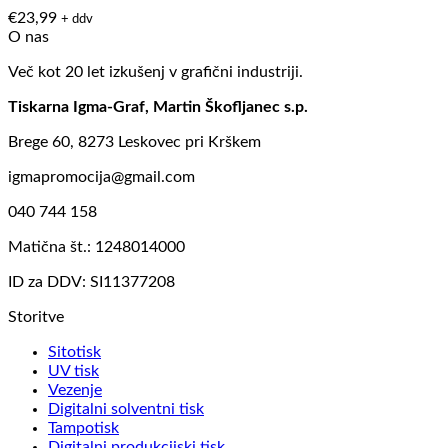
€
23,99
+ ddv
O nas
Več kot 20 let izkušenj v grafični industriji.
Tiskarna Igma-Graf, Martin Škofljanec s.p.
Brege 60, 8273 Leskovec pri Krškem
igmapromocija@gmail.com
040 744 158
Matična št.: 1248014000
ID za DDV: SI11377208
Storitve
Sitotisk
UV tisk
Vezenje
Digitalni solventni tisk
Tampotisk
Digitalni produkcijski tisk