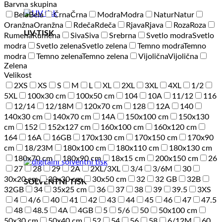
Barvna skupina
Bela
Bela
Črna
Črna
Modra
Modra
Natur
Natur
Oranžna
Oranžna
Rdeča
Rdeča
Rjava
Rjava
Roza
Roza
UV TISK
Rumena
Rumena
Siva
Siva
Srebrna
Svetlo modra
Svetlo
modra
Svetlo zelena
Svetlo zelena
Temno modra
Temno
modra
Temno zelena
Temno zelena
Vijolična
Vijolična
Zelena
Velikost
2XS
XS
S
M
L
XL
2XL
3XL
4XL
1/2
5XL
100x30 cm
100x50 cm
104
10A
11/12
116
12/14
12/18M
120x70 cm
128
12A
140
140x30 cm
140x70 cm
14A
150x100 cm
150x130
cm
152
152x127 cm
160x100 cm
160x120 cm
164
16A
16GB
170x130 cm
170x150 cm
170x90
cm
18/23M
180x100 cm
180x110 cm
180x130 cm
180x70 cm
180x90 cm
18x15 cm
200x150 cm
26
27
28
29
2A
2XL/3XL
3/4
3/6M
30
30x20 cm
30x30 cm
30x50 cm
32
32 GB
32B
SOLVENTNI TISK
32GB
34
35x25 cm
36
37
38
39
39.5
3XS
4
4/6
40
41
42
43
44
45
46
47
47.5
48
48.5
4A
4GB
5
5/6
50
50x100 cm
50x30 cm
50x40 cm
52
54
56
58
6/12M
60