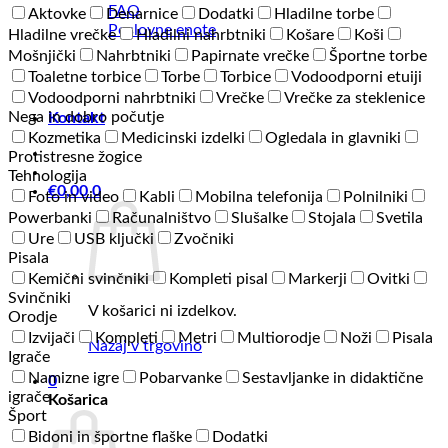
FAQ
Aktovke
Denarnice
Dodatki
Hladilne torbe
Poslovne enote
Hladilne vrečke
Hladilni nahrbtniki
Košare
Koši
Mošnjički
Nahrbtniki
Papirnate vrečke
Športne torbe
Toaletne torbice
Torbe
Torbice
Vodoodporni etuiji
Vodoodporni nahrbtniki
Vrečke
Vrečke za steklenice
Nega in dobro počutje
Kontakt
Kozmetika
Medicinski izdelki
Ogledala in glavniki
Protistresne žogice
Tehnologija
€
0,00
0
Foto in video
Kabli
Mobilna telefonija
Polnilniki
Powerbanki
Računalništvo
Slušalke
Stojala
Svetila
Ure
USB ključki
Zvočniki
Pisala
Kemični svinčniki
Kompleti pisal
Markerji
Ovitki
Svinčniki
V košarici ni izdelkov.
Orodje
Izvijači
Kompleti
Metri
Multiorodje
Noži
Pisala
Nazaj v trgovino
Igrače
Namizne igre
Pobarvanke
Sestavljanke in didaktične
0
igrače
Košarica
Šport
Bidoni in športne flaške
Dodatki