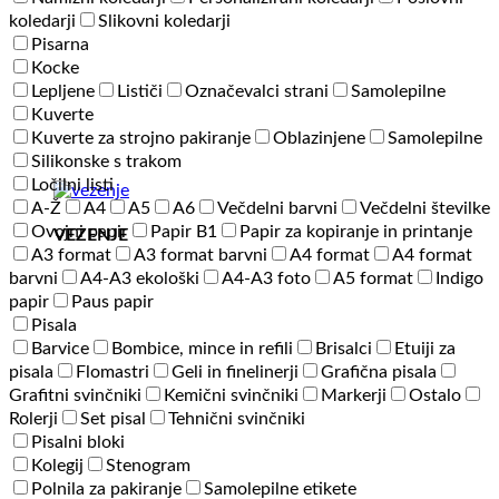
Fleece
koledarji
Slikovni koledarji
Vest
Pisarna
količina
Kocke
Lepljene
Lističi
Označevalci strani
Samolepilne
Kuverte
Kuverte za strojno pakiranje
Oblazinjene
Samolepilne
Silikonske s trakom
Ločilni listi
A-Ž
A4
A5
A6
Večdelni barvni
Večdelni številke
Ovojni papir
Papir B1
Papir za kopiranje in printanje
VEZENJE
A3 format
A3 format barvni
A4 format
A4 format
barvni
A4-A3 ekološki
A4-A3 foto
A5 format
Indigo
papir
Paus papir
Pisala
Barvice
Bombice, mince in refili
Brisalci
Etuiji za
pisala
Flomastri
Geli in finelinerji
Grafična pisala
Grafitni svinčniki
Kemični svinčniki
Markerji
Ostalo
Rolerji
Set pisal
Tehnični svinčniki
Pisalni bloki
Kolegij
Stenogram
Polnila za pakiranje
Samolepilne etikete