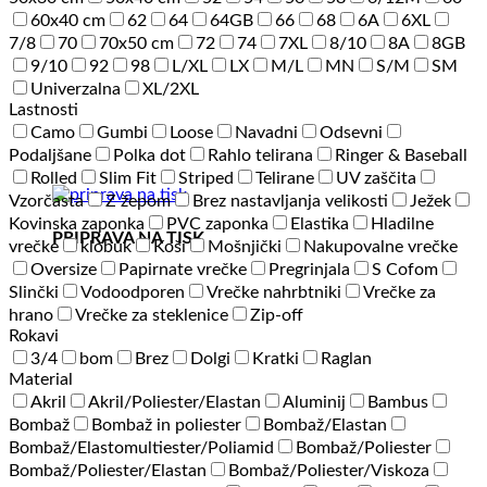
60x40 cm
62
64
64GB
66
68
6A
6XL
7/8
70
70x50 cm
72
74
7XL
8/10
8A
8GB
9/10
92
98
L/XL
LX
M/L
MN
S/M
SM
Univerzalna
XL/2XL
Lastnosti
Camo
Gumbi
Loose
Navadni
Odsevni
Podaljšane
Polka dot
Rahlo telirana
Ringer & Baseball
Rolled
Slim Fit
Striped
Telirane
UV zaščita
Vzorčasta
Z žepom
Brez nastavljanja velikosti
Ježek
Kovinska zaponka
PVC zaponka
Elastika
Hladilne
PRIPRAVA NA TISK
vrečke
klobuk
Koši
Mošnjički
Nakupovalne vrečke
Oversize
Papirnate vrečke
Pregrinjala
S Cofom
Slinčki
Vodoodporen
Vrečke nahrbtniki
Vrečke za
hrano
Vrečke za steklenice
Zip-off
Rokavi
3/4
bom
Brez
Dolgi
Kratki
Raglan
Material
Akril
Akril/Poliester/Elastan
Aluminij
Bambus
Bombaž
Bombaž in poliester
Bombaž/Elastan
Bombaž/Elastomultiester/Poliamid
Bombaž/Poliester
Bombaž/Poliester/Elastan
Bombaž/Poliester/Viskoza