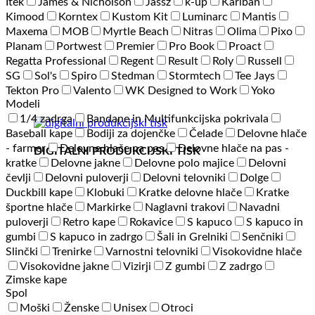
Itek
James & Nicholson
Jassz
k-up
Kariban
Kimood
Korntex
Kustom Kit
Luminarc
Mantis
Maxema
MOB
Myrtle Beach
Nitras
Olima
Pixo
Planam
Portwest
Premier
Pro Book
Proact
Regatta Professional
Regent
Result
Roly
Russell
SG
Sol's
Spiro
Stedman
Stormtech
Tee Jays
Tekton Pro
Valento
WK Designed to Work
Yoko
Modeli
1/4 zadrga
Bandane in Multifunkcijska pokrivala
Baseball kape
Bodiji za dojenčke
Čelade
Delovne hlače
- farmer
Delovne hlače na pas
Delovne hlače na pas -
DIGITALNI PRODUKCIJSKI TISK
kratke
Delovne jakne
Delovne polo majice
Delovni
čevlji
Delovni puloverji
Delovni telovniki
Dolge
Duckbill kape
Klobuki
Kratke delovne hlače
Kratke
športne hlače
Markirke
Naglavni trakovi
Navadni
puloverji
Retro kape
Rokavice
S kapuco
S kapuco in
gumbi
S kapuco in zadrgo
Šali in Grelniki
Senčniki
Slinčki
Trenirke
Varnostni telovniki
Visokovidne hlače
Visokovidne jakne
Vizirji
Z gumbi
Z zadrgo
Zimske kape
Spol
Moški
Ženske
Unisex
Otroci