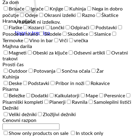
Za dom
Brisače
Igrače
Knjige
Kuhinja
Nega in dobro
počutje
Odeje
Okrasni izdelki
Razno
Škatlice
Hrana in pijača
V košarici ni izdelkov.
Flaške
Kozarci
Lončki
Odpirači
Podstavki
Nazaj v trgovino
Posode za hrano
Skodele
Skodelice
Slamice
Termovke
Vino in bar
Vrči
vrečka
Majhna darila
Magneti
Obeski za ključe
Odsevni artikli
Ovratni
trakovi
Prosti čas
Outdoor
Potovanja
Sončna očala
Žar
Kuhinja
Deske
Podstavki
Pribor in noži
Rokavice
Pisarna
Beležke
Dodatki
Kalkulatorji
Mape
Peresnice
Pisarniški kompleti
Planerji
Ravnila
Samolepilni lističi
Dežniki
Veliki dežniki
Zložljivi dežniki
Cenovni razpon
Show only products on sale
In stock only