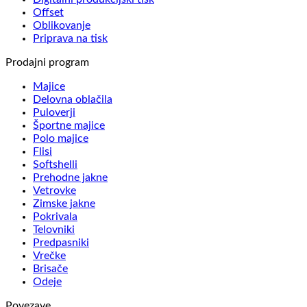
Offset
Oblikovanje
Priprava na tisk
Prodajni program
Majice
Delovna oblačila
Puloverji
Športne majice
Polo majice
Flisi
Softshelli
Prehodne jakne
Vetrovke
Zimske jakne
Pokrivala
Telovniki
Predpasniki
Vrečke
Brisače
Odeje
Povezave