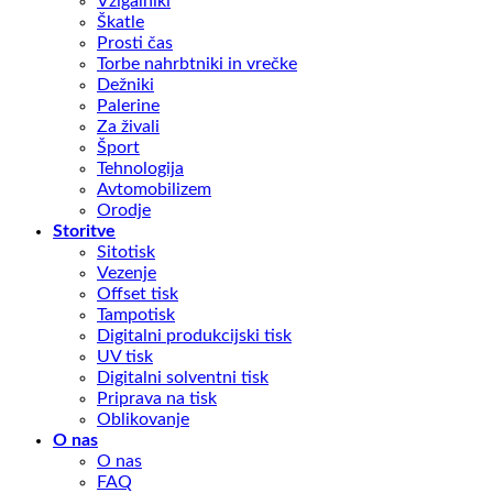
Vžigalniki
Škatle
Prosti čas
Torbe nahrbtniki in vrečke
Dežniki
Palerine
Za živali
Šport
Tehnologija
Avtomobilizem
Orodje
Storitve
Sitotisk
Vezenje
Offset tisk
Tampotisk
Digitalni produkcijski tisk
UV tisk
Digitalni solventni tisk
Priprava na tisk
Oblikovanje
O nas
O nas
FAQ