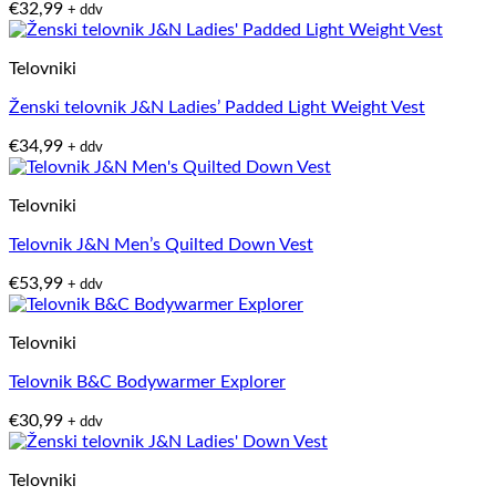
€
32,99
+ ddv
Telovniki
Ženski telovnik J&N Ladies’ Padded Light Weight Vest
€
34,99
+ ddv
Telovniki
Telovnik J&N Men’s Quilted Down Vest
€
53,99
+ ddv
Telovniki
Telovnik B&C Bodywarmer Explorer
€
30,99
+ ddv
Telovniki