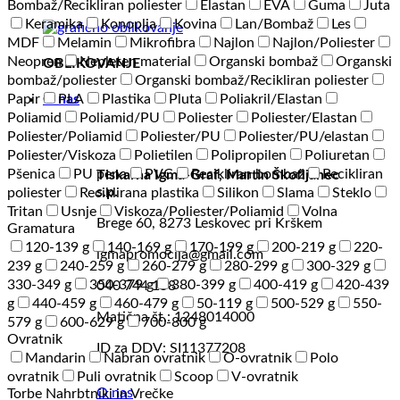
Bombaž/Recikliran poliester
Elastan
EVA
Guma
Juta
Keramika
Konoplja
Kovina
Lan/Bombaž
Les
MDF
Melamin
Mikrofibra
Najlon
Najlon/Poliester
Neopren
Nepleten material
Organski bombaž
Organski
OBLIKOVANJE
bombaž/poliester
Organski bombaž/Recikliran poliester
Papir
PLA
Plastika
Pluta
Poliakril/Elastan
O nas
Poliamid
Poliamid/PU
Poliester
Poliester/Elastan
Poliester/Poliamid
Poliester/PU
Poliester/PU/elastan
Poliester/Viskoza
Polietilen
Polipropilen
Poliuretan
Pšenica
PU pena
PVC
Recikliran bombaž
Recikliran
Tiskarna Igma-Graf, Martin Škofljanec
s.p.
poliester
Reciklirana plastika
Silikon
Slama
Steklo
Tritan
Usnje
Viskoza/Poliester/Poliamid
Volna
Brege 60, 8273 Leskovec pri Krškem
Gramatura
120-139 g
140-169 g
170-199 g
200-219 g
220-
igmapromocija@gmail.com
239 g
240-259 g
260-279 g
280-299 g
300-329 g
330-349 g
350-379 g
380-399 g
400-419 g
420-439
040 744 158
g
440-459 g
460-479 g
50-119 g
500-529 g
550-
Matična št.: 1248014000
579 g
600-629 g
700-800 g
Ovratnik
ID za DDV: SI11377208
Mandarin
Nabran ovratnik
O-ovratnik
Polo
ovratnik
Puli ovratnik
Scoop
V-ovratnik
O nas
Torbe Nahrbtniki in Vrečke