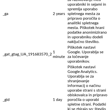
uporabniki in sejami in
spremlja uporabo
_ga
2 years
spletnega mesta za
pripravo poročila o
analitiki spletnega
mesta. Piškotek hrani
podatke anonimizirano
in uporabniku dodeli
naključno številko.
Piškotek nastavi
1
Google. Uporablja se
_gat_gtag_UA_191683570_2
minute
za ločevanje
uporabnikov.
Piškotek nastavi
Google Analytics.
Uporablja se za
shranjevanje
informacij o načinu
uporabe strani s strani
obiskovalca in pripravo
_gid
1 day
poročila o uporabi
spletne strani. Podatki
ki se zbirajo so: število