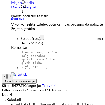
Majhna darila
2XL
Darilni kompleti
Naloži podatke za tisk:
Storitve
V kolikor želite izdelek potiskan, vas prosimo da naložite
željeno grafiko.
Select file(s)
(max
file size 512 MB)
Komentar:
Ženski
telovnik
Dodaj k povpraševanju
SITOTISK
iz
Šifra:
JN773
Kategorija:
Telovniki
flisa
Filter products
Showing all 3018 results
J&N
Izdelki
Ladies'
Koledarji
Knitted
Namizni koledarji
Personalizirani koledarji
Poslovni