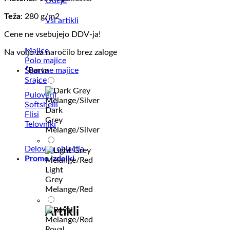
Odeje
Teža
: 280 g/m2
Vsi artikli
Cene ne vsebujejo DDV-ja!
Majice
Na voljo za naročilo brez zaloge
Polo majice
Športne majice
*
Barva
Srajce
Puloverji
Softshelli
Dark
Flisi
Grey
Telovniki
Melange/Silver
Delovna oblačila
Promo izdelki
Light
Grey
Melange/Red
Artikli
Royal