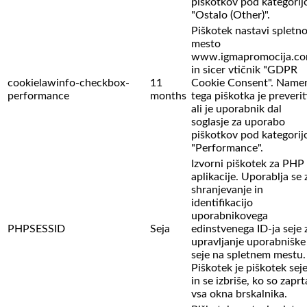
piškotkov pod kategorij
"Ostalo (Other)".
Piškotek nastavi spletn
mesto
www.igmapromocija.c
in sicer vtičnik "GDPR
cookielawinfo-checkbox-
11
Cookie Consent". Name
performance
months
tega piškotka je preverit
ali je uporabnik dal
soglasje za uporabo
piškotkov pod kategorij
"Performance".
Izvorni piškotek za PHP
aplikacije. Uporablja se 
shranjevanje in
identifikacijo
uporabnikovega
PHPSESSID
Seja
edinstvenega ID-ja seje 
upravljanje uporabniške
seje na spletnem mestu.
Piškotek je piškotek sej
in se izbriše, ko so zaprt
vsa okna brskalnika.