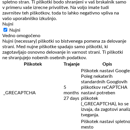
spletno stran. Ti piškotki bodo shranjeni v vaš brskalnik samo
v primeru vaše izrecne privolitve. Na voljo imate tudi
zavrnitev teh piškotkov, toda to lahko negativno vpliva na
vašo uporabniško izkušnjo.
Nujni
Nujni
Vedno omogočeno
Nujni (necessary) piškotki so bistvenega pomena za delovanje
strani. Med nujne piškotke spadajo samo piškotki, ki
zagotavljajo osnovno delovanje in varnost strani. Ti piškotki
ne shranjujejo nobenih osebnih podatkov.
Piškotek
Trajanje
Opis
Piškotek nastavi Google
Poleg nekaterih
standardnih Googlovih
5
piškotkov reCAPTCHA
_GRECAPTCHA
months
nastavi potreben
27 days
piškotek
(_GRECAPTCHA), ko se
izvaja, da zagotovi anali
tveganja.
Piškotek nastavi spletn
mesto