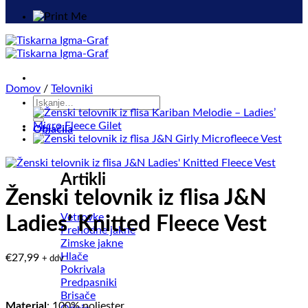
Domov
/
Telovniki
Išči:
Oblačila
Artikli
Ženski telovnik iz flisa J&N
Vetrovke
Ladies’ Knitted Fleece Vest
Prehodne jakne
Zimske jakne
Hlače
€
27,99
+ ddv
Pokrivala
Predpasniki
Brisače
Material
: 100% poliester