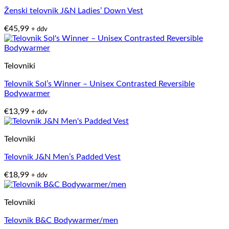
Ženski telovnik J&N Ladies’ Down Vest
€
45,99
+ ddv
Telovniki
Telovnik Sol’s Winner – Unisex Contrasted Reversible
Bodywarmer
€
13,99
+ ddv
Telovniki
Telovnik J&N Men’s Padded Vest
€
18,99
+ ddv
Telovniki
Telovnik B&C Bodywarmer/men