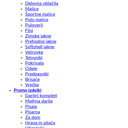
Delovna oblačila
Majice
Športne majice
Polo majice
Puloverji
Flisi
Zimske jakne
Prehodne jakne
Softshell jakne
Vetrovke
Telovniki
Pokrivala
Odeje
Predpasniki
Brisače
Vrečke
Promo izdelki
Darilni kompleti
Majhna darila
Pisala
Pisarna
Za dom
Hrana in pijača