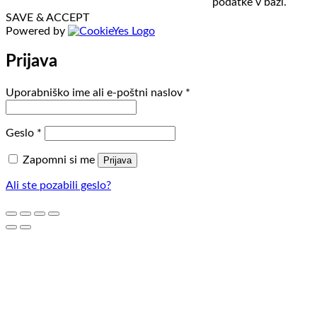
podatke v bazi.
SAVE & ACCEPT
Powered by
Prijava
Zahtevano
Uporabniško ime ali e-poštni naslov
*
Zahtevano
Geslo
*
Zapomni si me
Prijava
Ali ste pozabili geslo?