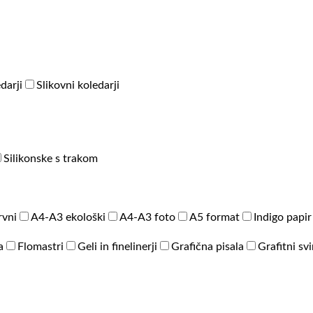
darji
Slikovni koledarji
Silikonske s trakom
rvni
A4-A3 ekološki
A4-A3 foto
A5 format
Indigo papir
a
Flomastri
Geli in finelinerji
Grafična pisala
Grafitni sv