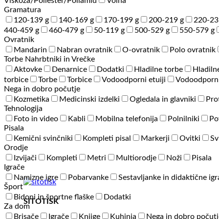
Viskoza/Poliester/Poliamid
Volna
Gramatura
120-139 g
140-169 g
170-199 g
200-219 g
220-23
440-459 g
460-479 g
50-119 g
500-529 g
550-579 g
Ovratnik
Mandarin
Nabran ovratnik
O-ovratnik
Polo ovratnik
Torbe Nahrbtniki in Vrečke
Aktovke
Denarnice
Dodatki
Hladilne torbe
Hladiln
torbice
Torbe
Torbice
Vodoodporni etuiji
Vodoodporni
Nega in dobro počutje
Kozmetika
Medicinski izdelki
Ogledala in glavniki
Pro
Tehnologija
Foto in video
Kabli
Mobilna telefonija
Polnilniki
Po
Pisala
Kemični svinčniki
Kompleti pisal
Markerji
Ovitki
Sv
Orodje
Izvijači
Kompleti
Metri
Multiorodje
Noži
Pisala
Igrače
Namizne igre
Pobarvanke
Sestavljanke in didaktične ig
Šport
Bidoni in športne flaške
Dodatki
SITOTISK
Za dom
Brisače
Igrače
Knjige
Kuhinja
Nega in dobro počutj