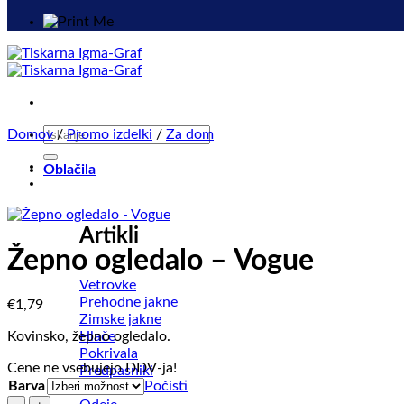
Išči:
Domov
/
Promo izdelki
/
Za dom
Oblačila
Artikli
Žepno ogledalo – Vogue
Vetrovke
Prehodne jakne
€
1,79
Zimske jakne
Hlače
Kovinsko, žepno ogledalo.
Pokrivala
Cene ne vsebujejo DDV-ja!
Predpasniki
Barva
Počisti
Brisače
Žepno