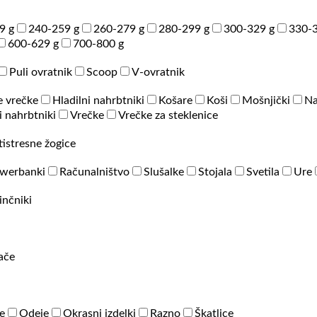
9 g
240-259 g
260-279 g
280-299 g
300-329 g
330-3
600-629 g
700-800 g
Puli ovratnik
Scoop
V-ovratnik
e vrečke
Hladilni nahrbtniki
Košare
Koši
Mošnjički
Na
 nahrbtniki
Vrečke
Vrečke za steklenice
tistresne žogice
werbanki
Računalništvo
Slušalke
Stojala
Svetila
Ure
inčniki
rače
e
Odeje
Okrasni izdelki
Razno
Škatlice