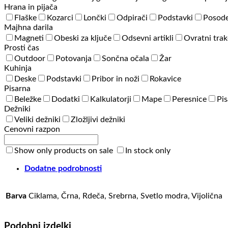
Hrana in pijača
Flaške
Kozarci
Lončki
Odpirači
Podstavki
Posode
Majhna darila
Magneti
Obeski za ključe
Odsevni artikli
Ovratni trak
Prosti čas
Outdoor
Potovanja
Sončna očala
Žar
Kuhinja
Deske
Podstavki
Pribor in noži
Rokavice
Pisarna
Beležke
Dodatki
Kalkulatorji
Mape
Peresnice
Pis
Dežniki
Veliki dežniki
Zložljivi dežniki
Cenovni razpon
Show only products on sale
In stock only
Dodatne podrobnosti
Barva
Ciklama, Črna, Rdeča, Srebrna, Svetlo modra, Vijolična
Podobni izdelki