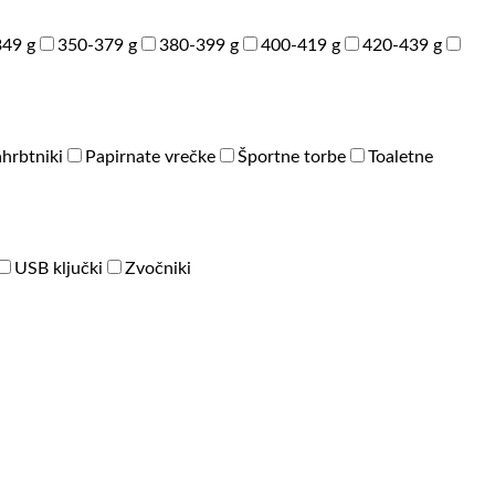
49 g
350-379 g
380-399 g
400-419 g
420-439 g
hrbtniki
Papirnate vrečke
Športne torbe
Toaletne
USB ključki
Zvočniki