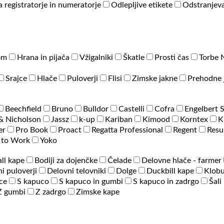
a registratorje in numeratorje
Odlepljive etikete
Odstranjeva
om
Hrana in pijača
Vžigalniki
Škatle
Prosti čas
Torbe 
Srajce
Hlače
Puloverji
Flisi
Zimske jakne
Prehodne 
Beechfield
Bruno
Bulldor
Castelli
Cofra
Engelbert 
& Nicholson
Jassz
k-up
Kariban
Kimood
Korntex
K
er
Pro Book
Proact
Regatta Professional
Regent
Resu
 to Work
Yoko
ll kape
Bodiji za dojenčke
Čelade
Delovne hlače - farmer
i puloverji
Delovni telovniki
Dolge
Duckbill kape
Klobu
ce
S kapuco
S kapuco in gumbi
S kapuco in zadrgo
Šali
Z gumbi
Z zadrgo
Zimske kape