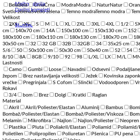
Majhna darila
Bela
Bela
Črna
Črna
Modra
Modra
Natur
Natur
Oran
Darilni kompleti
Svetlo zelena
Svetlo zelena
Temno modra
Temno modra
Tem
Velikost
2XS
XS
S
M
L
XL
2XL
3XL
4XL
1/2
5
Storitve
cm
140x70 cm
14A
150x100 cm
150x130 cm
152
180x100 cm
180x110 cm
180x130 cm
180x70 cm
18
30x50 cm
32
32 GB
32B
32GB
34
35x25 cm
3
5/6
50
50x100 cm
50x30 cm
50x40 cm
52
54
8/10
8A
8GB
9/10
92
98
L/XL
LX
M/L
M
Lastnosti
Camo
Gumbi
Loose
Navadni
Odsevni
Podaljšane
žepom
Brez nastavljanja velikosti
Ježek
Kovinska zapon
vrečke
Pregrinjala
S Cofom
Slinčki
Vodoodporen
Vr
Rokavi
3/4
bom
Brez
Dolgi
Kratki
Raglan
Material
Akril
Akril/Poliester/Elastan
Aluminij
Bambus
Bom
Bombaž/Poliester/Elastan
Bombaž/Poliester/Viskoza
Bomb
Melamin
Mikrofibra
Najlon
Najlon/Poliester
Neopren
Plastika
Pluta
Poliakril/Elastan
Poliamid
Poliamid
Polietilen
Polipropilen
Poliuretan
Pšenica
PU pena