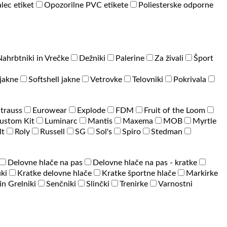
lec etiket
Opozorilne PVC etikete
Poliesterske odporne
Nahrbtniki in Vrečke
Dežniki
Palerine
Za živali
Šport
jakne
Softshell jakne
Vetrovke
Telovniki
Pokrivala
Strauss
Eurowear
Explode
FDM
Fruit of the Loom
ustom Kit
Luminarc
Mantis
Maxema
MOB
Myrtle
lt
Roly
Russell
SG
Sol's
Spiro
Stedman
Delovne hlače na pas
Delovne hlače na pas - kratke
ki
Kratke delovne hlače
Kratke športne hlače
Markirke
 in Grelniki
Senčniki
Slinčki
Trenirke
Varnostni