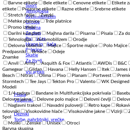
Barvne etikete
Bele etikete
Cenovne etikete
Etikete z
Šport
etikete
Prozorne etikete
Razne etikete
Srebrne etikete
Tehnologija
Stretch folije
Zvezki
Avtomobilizem
Mehke platnice
Trde platnice
Orodje
Promo izdelki
Pisarna
Za dom
Darilni kompleti
Majhna darila
Pisarna
Pisala
Za d
Prosti čas
Tehnologija
Avtomobilizem
Orodje
Hrana in pijača
Delovna oblačila
Majice
Športne majice
Polo Majice
Palerine
Predpasniki
Brisače
Odeje
Škatle
Znamke
Za živali
Anvil
Army
Asquith & Fox
Atlantis
AWDis
B&C
Gamegear
Gildan
Havana
Helly Hansen
Itek
James 
Vsi artikli
Beach
Nitras
Olima
Pixo
Planam
Portwest
Premi
Stormtech
Tee Jays
Tekton Pro
Valento
WK Designed
Modeli
1/4 zadrga
Bandane in Multifunkcijska pokrivala
Baseba
Pisala
Delovne jakne
Delovne polo majice
Delovni čevlji
Delovn
Vžigalniki
Naglavni trakovi
Navadni puloverji
Retro kape
Rokavi
telovniki
Visokovidne hlače
Visokovidne jakne
Vizirji
Dežniki
Spol
Torbe, nahrbtniki, vrečke
Moški
Ženske
Unisex
Otroci
Barvna skupina