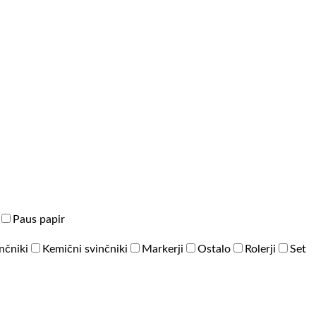
Paus papir
inčniki
Kemični svinčniki
Markerji
Ostalo
Rolerji
Set