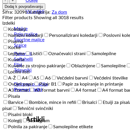
Odeje
ogledalo
Dodaj k povpraševanju
-
Vsi artikli
Šifra:
32096
Kategorija:
Za dom
Vogue
Filter products
Showing all 3018 results
količina
Izdelki
Majice
Koledarji
Polo majice
Namizni koledarji
Personalizirani koledarji
Poslovni kole
Športne majice
Pisarna
Srajce
Kocke
Puloverji
Lepljene
Lističi
Označevalci strani
Samolepilne
Softshelli
Kuverte
Flisi
Kuverte za strojno pakiranje
Oblazinjene
Samolepilne
Telovniki
Ločilni listi
A-Ž
A4
A5
A6
Večdelni barvni
Večdelni številke
Delovna oblačila
Ovojni papir
Papir B1
Papir za kopiranje in printanje
Promo izdelki
A3 format
A3 format barvni
A4 format
A4 format ba
Pisala
Barvice
Bombice, mince in refili
Brisalci
Etuiji za pisal
pisal
Tehnični svinčniki
Pisalni bloki
Artikli
Kolegij
Stenogram
Polnila za pakiranje
Samolepilne etikete