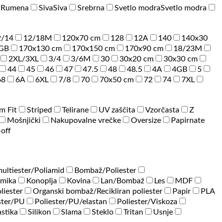
a
Rumena
Siva
Siva
Srebrna
Svetlo modra
Svetlo modra
2/14
12/18M
120x70 cm
128
12A
140
140x30
GB
170x130 cm
170x150 cm
170x90 cm
18/23M
2XL/3XL
3/4
3/6M
30
30x20 cm
30x30 cm
44
45
46
47
47.5
48
48.5
4A
4GB
5
68
6A
6XL
7/8
70
70x50 cm
72
74
7XL
im Fit
Striped
Telirane
UV zaščita
Vzorčasta
Z
Mošnjički
Nakupovalne vrečke
Oversize
Papirnate
-off
ultiester/Poliamid
Bombaž/Poliester
amika
Konoplja
Kovina
Lan/Bombaž
Les
MDF
liester
Organski bombaž/Recikliran poliester
Papir
PLA
ster/PU
Poliester/PU/elastan
Poliester/Viskoza
astika
Silikon
Slama
Steklo
Tritan
Usnje