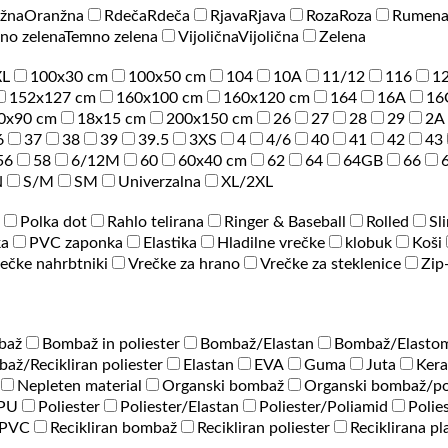
žna
Oranžna
Rdeča
Rdeča
Rjava
Rjava
Roza
Roza
Rumen
no zelena
Temno zelena
Vijolična
Vijolična
Zelena
XL
100x30 cm
100x50 cm
104
10A
11/12
116
1
152x127 cm
160x100 cm
160x120 cm
164
16A
16
0x90 cm
18x15 cm
200x150 cm
26
27
28
29
2A
6
37
38
39
39.5
3XS
4
4/6
40
41
42
43
56
58
6/12M
60
60x40 cm
62
64
64GB
66
N
S/M
SM
Univerzalna
XL/2XL
Polka dot
Rahlo telirana
Ringer & Baseball
Rolled
Sl
ka
PVC zaponka
Elastika
Hladilne vrečke
klobuk
Koši
ečke nahrbtniki
Vrečke za hrano
Vrečke za steklenice
Zip
baž
Bombaž in poliester
Bombaž/Elastan
Bombaž/Elastom
až/Recikliran poliester
Elastan
EVA
Guma
Juta
Ker
Nepleten material
Organski bombaž
Organski bombaž/po
/PU
Poliester
Poliester/Elastan
Poliester/Poliamid
Polie
PVC
Recikliran bombaž
Recikliran poliester
Reciklirana pl