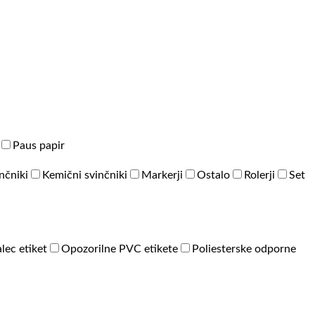
Paus papir
inčniki
Kemični svinčniki
Markerji
Ostalo
Rolerji
Set
lec etiket
Opozorilne PVC etikete
Poliesterske odporne