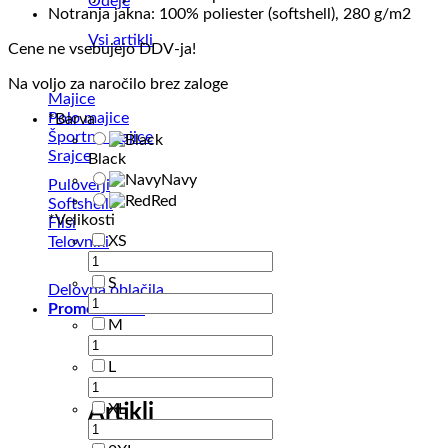
Odeje
Notranja jakna: 100% poliester (softshell), 280 g/m2
Vsi artikli
Cene ne vsebujejo DDV-ja!
Na voljo za naročilo brez zaloge
Majice
Polo majice
*
Barva
Športne majice
Srajce
Black
Navy
Puloverji
Red
Softshelli
*
Velikosti
Flisi
XS
Telovniki
S
Delovna oblačila
Promo izdelki
M
L
Artikli
XL