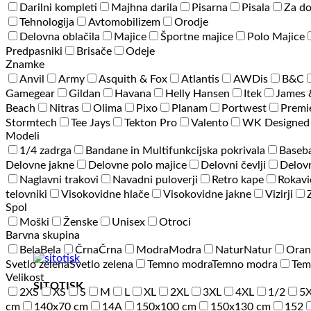
Darilni kompleti
Majhna darila
Pisarna
Pisala
Za d
Tehnologija
Avtomobilizem
Orodje
Delovna oblačila
Majice
Športne majice
Polo Majice
Predpasniki
Brisače
Odeje
Znamke
Anvil
Army
Asquith & Fox
Atlantis
AWDis
B&C
Gamegear
Gildan
Havana
Helly Hansen
Itek
James 
Beach
Nitras
Olima
Pixo
Planam
Portwest
Premi
Stormtech
Tee Jays
Tekton Pro
Valento
WK Designed
Modeli
1/4 zadrga
Bandane in Multifunkcijska pokrivala
Baseba
Delovne jakne
Delovne polo majice
Delovni čevlji
Delovn
Naglavni trakovi
Navadni puloverji
Retro kape
Rokavi
telovniki
Visokovidne hlače
Visokovidne jakne
Vizirji
Spol
Moški
Ženske
Unisex
Otroci
Barvna skupina
Bela
Bela
Črna
Črna
Modra
Modra
Natur
Natur
Oran
Svetlo zelena
Svetlo zelena
Temno modra
Temno modra
Tem
Velikost
SITOTISK
2XS
XS
S
M
L
XL
2XL
3XL
4XL
1/2
5
cm
140x70 cm
14A
150x100 cm
150x130 cm
152