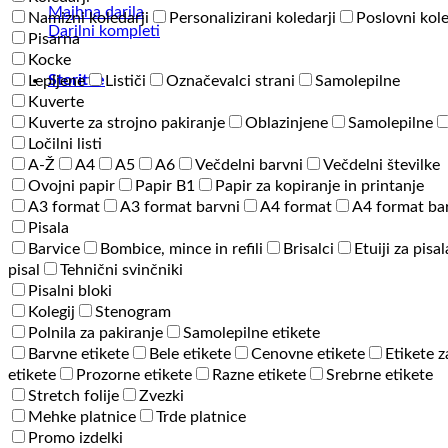
1
Majhna darila
Namizni koledarji
Personalizirani koledarji
Poslovni kole
Transit
Darilni kompleti
Pisarna
Jacket
Kocke
količina
Storitve
Lepljene
Lističi
Označevalci strani
Samolepilne
Kuverte
Kuverte za strojno pakiranje
Oblazinjene
Samolepilne
Ločilni listi
A-Ž
A4
A5
A6
Večdelni barvni
Večdelni številke
Ovojni papir
Papir B1
Papir za kopiranje in printanje
A3 format
A3 format barvni
A4 format
A4 format ba
Pisala
Barvice
Bombice, mince in refili
Brisalci
Etuiji za pisal
pisal
Tehnični svinčniki
Pisalni bloki
Kolegij
Stenogram
Polnila za pakiranje
Samolepilne etikete
Barvne etikete
Bele etikete
Cenovne etikete
Etikete z
etikete
Prozorne etikete
Razne etikete
Srebrne etikete
Stretch folije
Zvezki
Mehke platnice
Trde platnice
Promo izdelki