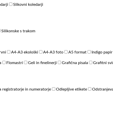
darji
Slikovni koledarji
Silikonske s trakom
rvni
A4-A3 ekološki
A4-A3 foto
A5 format
Indigo papir
a
Flomastri
Geli in finelinerji
Grafična pisala
Grafitni sv
a registratorje in numeratorje
Odlepljive etikete
Odstranjeva