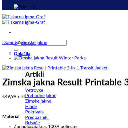
Išči:
Domov
/
Zimske jakne
Oblačila
Artikli
Zimska jakna Result Printable 3
Vetrovke
Prehodne jakne
€
49,99
+ ddv
Zimske jakne
Hlače
Pokrivala
Material
:
Predpasniki
Brisače
Zunanjost jakna: 100% poliester