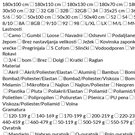
180x100 cm
180x110 cm
180x130 cm
180x70 cm
18
30x50 cm
32
32 GB
32B
32GB
34
35x25 cm
3
5/6
50
50x100 cm
50x30 cm
50x40 cm
52
54
8/10
8A
8GB
9/10
92
98
L/XL
LX
M/L
M
Lastnosti
Camo
Gumbi
Loose
Navadni
Odsevni
Podaljšane
žepom
Brez nastavljanja velikosti
Ježek
Kovinska zapon
vrečke
Pregrinjala
S Cofom
Slinčki
Vodoodporen
Vr
Rokavi
3/4
bom
Brez
Dolgi
Kratki
Raglan
Material
Akril
Akril/Poliester/Elastan
Aluminij
Bambus
Bom
Bombaž/Poliester/Elastan
Bombaž/Poliester/Viskoza
Bomb
Melamin
Mikrofibra
Najlon
Najlon/Poliester
Neopren
Plastika
Pluta
Poliakril/Elastan
Poliamid
Poliamid
Polietilen
Polipropilen
Poliuretan
Pšenica
PU pena
Viskoza/Poliester/Poliamid
Volna
Gramatura
120-139 g
140-169 g
170-199 g
200-219 g
220-23
440-459 g
460-479 g
50-119 g
500-529 g
550-579 g
Ovratnik
Mandarin
Nabran ovratnik
O-ovratnik
Polo ovratnik