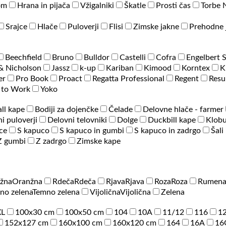
om
Hrana in pijača
Vžigalniki
Škatle
Prosti čas
Torbe 
Srajce
Hlače
Puloverji
Flisi
Zimske jakne
Prehodne 
Beechfield
Bruno
Bulldor
Castelli
Cofra
Engelbert 
& Nicholson
Jassz
k-up
Kariban
Kimood
Korntex
K
er
Pro Book
Proact
Regatta Professional
Regent
Resu
 to Work
Yoko
ll kape
Bodiji za dojenčke
Čelade
Delovne hlače - farmer
i puloverji
Delovni telovniki
Dolge
Duckbill kape
Klobu
ce
S kapuco
S kapuco in gumbi
S kapuco in zadrgo
Šali
Z gumbi
Z zadrgo
Zimske kape
žna
Oranžna
Rdeča
Rdeča
Rjava
Rjava
Roza
Roza
Rumen
no zelena
Temno zelena
Vijolična
Vijolična
Zelena
XL
100x30 cm
100x50 cm
104
10A
11/12
116
1
152x127 cm
160x100 cm
160x120 cm
164
16A
16