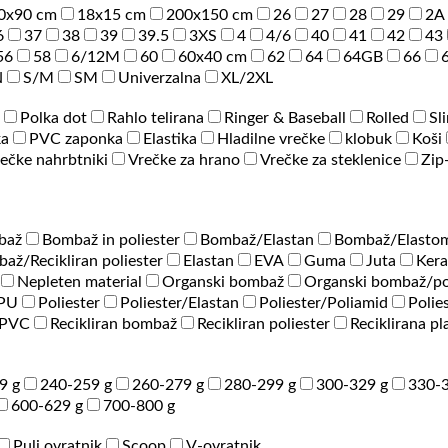
0x90 cm
18x15 cm
200x150 cm
26
27
28
29
2A
6
37
38
39
39.5
3XS
4
4/6
40
41
42
43
56
58
6/12M
60
60x40 cm
62
64
64GB
66
N
S/M
SM
Univerzalna
XL/2XL
Polka dot
Rahlo telirana
Ringer & Baseball
Rolled
Sl
ka
PVC zaponka
Elastika
Hladilne vrečke
klobuk
Koši
ečke nahrbtniki
Vrečke za hrano
Vrečke za steklenice
Zip
baž
Bombaž in poliester
Bombaž/Elastan
Bombaž/Elastom
až/Recikliran poliester
Elastan
EVA
Guma
Juta
Ker
Nepleten material
Organski bombaž
Organski bombaž/po
/PU
Poliester
Poliester/Elastan
Poliester/Poliamid
Polie
PVC
Recikliran bombaž
Recikliran poliester
Reciklirana pl
9 g
240-259 g
260-279 g
280-299 g
300-329 g
330-3
600-629 g
700-800 g
Puli ovratnik
Scoop
V-ovratnik