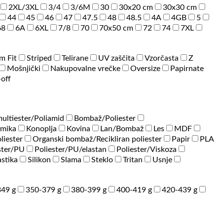
2XL/3XL
3/4
3/6M
30
30x20 cm
30x30 cm
44
45
46
47
47.5
48
48.5
4A
4GB
5
68
6A
6XL
7/8
70
70x50 cm
72
74
7XL
im Fit
Striped
Telirane
UV zaščita
Vzorčasta
Z
Mošnjički
Nakupovalne vrečke
Oversize
Papirnate
-off
ultiester/Poliamid
Bombaž/Poliester
amika
Konoplja
Kovina
Lan/Bombaž
Les
MDF
liester
Organski bombaž/Recikliran poliester
Papir
PLA
ster/PU
Poliester/PU/elastan
Poliester/Viskoza
astika
Silikon
Slama
Steklo
Tritan
Usnje
49 g
350-379 g
380-399 g
400-419 g
420-439 g