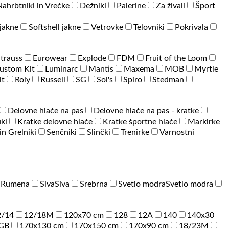
Nahrbtniki in Vrečke
Dežniki
Palerine
Za živali
Šport
jakne
Softshell jakne
Vetrovke
Telovniki
Pokrivala
Strauss
Eurowear
Explode
FDM
Fruit of the Loom
ustom Kit
Luminarc
Mantis
Maxema
MOB
Myrtle
lt
Roly
Russell
SG
Sol's
Spiro
Stedman
Delovne hlače na pas
Delovne hlače na pas - kratke
ki
Kratke delovne hlače
Kratke športne hlače
Markirke
 in Grelniki
Senčniki
Slinčki
Trenirke
Varnostni
a
Rumena
Siva
Siva
Srebrna
Svetlo modra
Svetlo modra
2/14
12/18M
120x70 cm
128
12A
140
140x30
GB
170x130 cm
170x150 cm
170x90 cm
18/23M