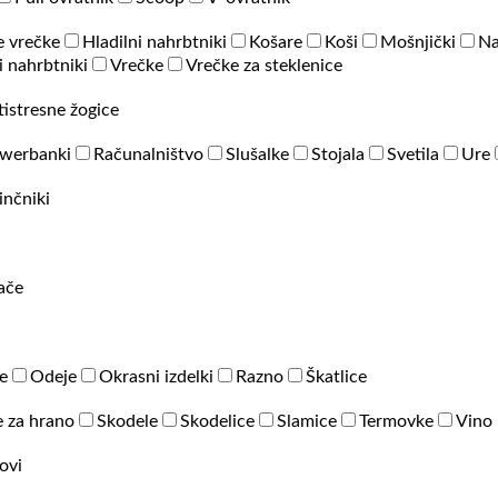
e vrečke
Hladilni nahrbtniki
Košare
Koši
Mošnjički
Na
 nahrbtniki
Vrečke
Vrečke za steklenice
tistresne žogice
werbanki
Računalništvo
Slušalke
Stojala
Svetila
Ure
inčniki
rače
e
Odeje
Okrasni izdelki
Razno
Škatlice
 za hrano
Skodele
Skodelice
Slamice
Termovke
Vino 
ovi