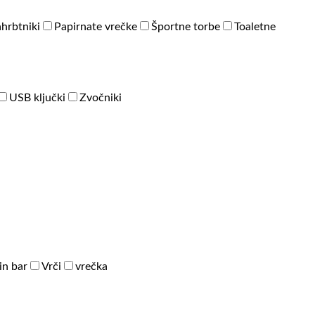
hrbtniki
Papirnate vrečke
Športne torbe
Toaletne
USB ključki
Zvočniki
in bar
Vrči
vrečka