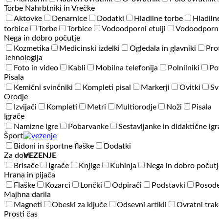
Torbe Nahrbtniki in Vrečke
Aktovke
Denarnice
Dodatki
Hladilne torbe
Hladiln
torbice
Torbe
Torbice
Vodoodporni etuiji
Vodoodporni
Nega in dobro počutje
Kozmetika
Medicinski izdelki
Ogledala in glavniki
Pro
Tehnologija
Foto in video
Kabli
Mobilna telefonija
Polnilniki
Po
Pisala
Kemični svinčniki
Kompleti pisal
Markerji
Ovitki
Sv
Orodje
Izvijači
Kompleti
Metri
Multiorodje
Noži
Pisala
Igrače
Namizne igre
Pobarvanke
Sestavljanke in didaktične ig
Šport
Bidoni in športne flaške
Dodatki
Za dom
VEZENJE
Brisače
Igrače
Knjige
Kuhinja
Nega in dobro počutj
Hrana in pijača
Flaške
Kozarci
Lončki
Odpirači
Podstavki
Posode
Majhna darila
Magneti
Obeski za ključe
Odsevni artikli
Ovratni trak
Prosti čas