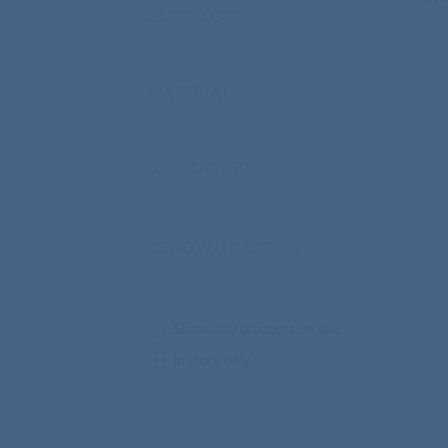
LASTNOSTI
MATERIAL
GRAMATURA
CENOVNI RAZPON
Show only products on sale
In stock only