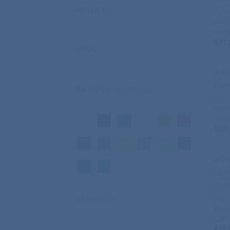
MODELI
DELO
Delov
Imag
€
31,
SPOL
BARVNA SKUPINA
PREH
Preh
Jack
€
49,
VELIKOST
PREH
Preh
Ligh
€
29,