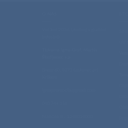
O NAS
ST
Več kot 20 let izkušenj v grafični
Sito
industriji.
UV t
Tiskarna Igma-Graf, Martin
Veze
Škofljanec s.p.
Digi
Brege 60, 8273 Leskovec pri
Tam
Krškem
Digi
igmapromocija@gmail.com
Offs
040 744 158
Obli
Matična št.: 1248014000
Prip