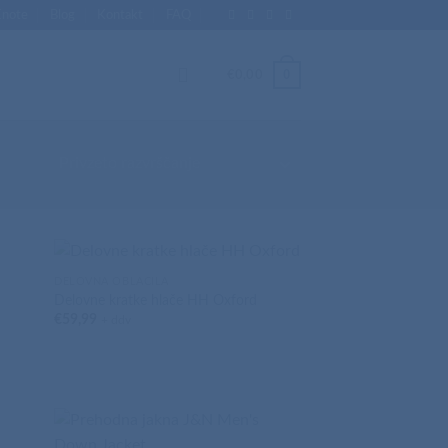
Enote
Blog
Kontakt
FAQ
0
€
0,00
DELOVNA OBLAČILA
Delovne kratke hlače HH Oxford
€
59,99
+ ddv