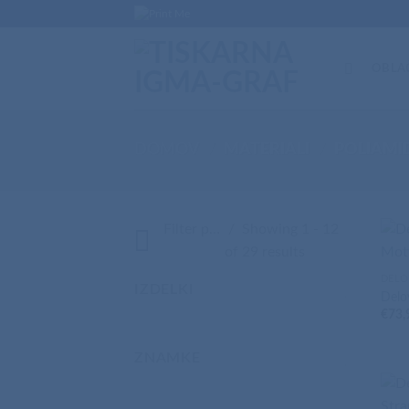
Skip
to
content
OBLA
DOMOV
/
MATERIALI
/
POLIAMI
Filter products
Showing 1 - 12
of 29 results
DELO
IZDELKI
Delo
€
73,
ZNAMKE