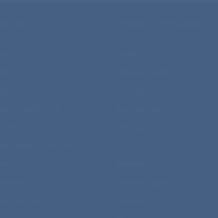
ORITVE
PRODAJNI PROGRAM
tisk
Majice
isk
Delovna oblačila
nje
Puloverji
talni solventni tisk
Športne majice
potisk
Polo majice
talni produkcijski tisk
Flisi
et
Softshelli
kovanje
Prehodne jakne
rava na tisk
Vetrovke