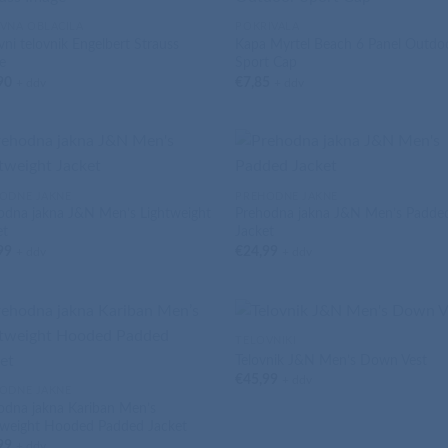
VNA OBLAČILA
POKRIVALA
ni telovnik Engelbert Strauss
Kapa Myrtel Beach 6 Panel Outdo
e
Sport Cap
90
€
7,85
+ ddv
+ ddv
ODNE JAKNE
PREHODNE JAKNE
odna jakna J&N Men’s Lightweight
Prehodna jakna J&N Men’s Padde
et
Jacket
99
€
24,99
+ ddv
+ ddv
TELOVNIKI
Telovnik J&N Men’s Down Vest
€
45,99
+ ddv
ODNE JAKNE
odna jakna Kariban Men’s
tweight Hooded Padded Jacket
99
+ ddv