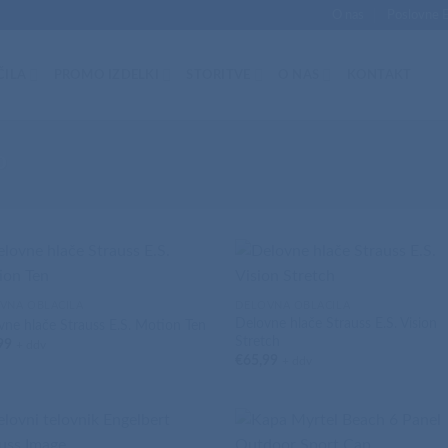
O nas
Poslovne 
ČILA
PROMO IZDELKI
STORITVE
O NAS
KONTAKT
D
VNA OBLAČILA
DELOVNA OBLAČILA
Delovne hlače Strauss E.S. Vision
vne hlače Strauss E.S. Motion Ten
Stretch
99
+ ddv
€
65,99
+ ddv