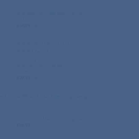
PREHODNE JAKNE
or
Prehodna jakna J&N Men’s Down
Jacket
€
54,99
+ ddv
PREHODNE JAKNE
d
Prehodna jakna J&N Men’s Padded
Jacket
€
39,99
+ ddv
TELOVNIKI
Telovnik J&N Men’s Lightweight Vest
€
36,99
+ ddv