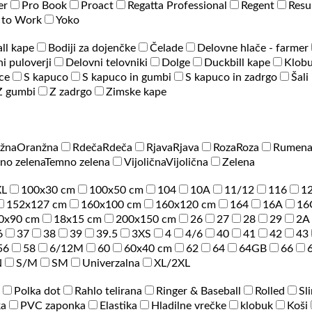
er
Pro Book
Proact
Regatta Professional
Regent
Resu
 to Work
Yoko
ll kape
Bodiji za dojenčke
Čelade
Delovne hlače - farmer
i puloverji
Delovni telovniki
Dolge
Duckbill kape
Klobu
ce
S kapuco
S kapuco in gumbi
S kapuco in zadrgo
Šali
Z gumbi
Z zadrgo
Zimske kape
žna
Oranžna
Rdeča
Rdeča
Rjava
Rjava
Roza
Roza
Rumen
no zelena
Temno zelena
Vijolična
Vijolična
Zelena
XL
100x30 cm
100x50 cm
104
10A
11/12
116
1
152x127 cm
160x100 cm
160x120 cm
164
16A
16
0x90 cm
18x15 cm
200x150 cm
26
27
28
29
2A
6
37
38
39
39.5
3XS
4
4/6
40
41
42
43
56
58
6/12M
60
60x40 cm
62
64
64GB
66
N
S/M
SM
Univerzalna
XL/2XL
Polka dot
Rahlo telirana
Ringer & Baseball
Rolled
Sl
ka
PVC zaponka
Elastika
Hladilne vrečke
klobuk
Koši