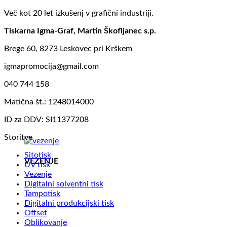
Več kot 20 let izkušenj v grafični industriji.
Tiskarna Igma-Graf, Martin Škofljanec s.p.
Brege 60, 8273 Leskovec pri Krškem
igmapromocija@gmail.com
040 744 158
Matična št.: 1248014000
ID za DDV: SI11377208
Storitve
Sitotisk
VEZENJE
UV tisk
Vezenje
Digitalni solventni tisk
Tampotisk
Digitalni produkcijski tisk
Offset
Oblikovanje