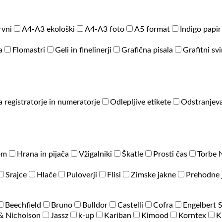
rvni
A4-A3 ekološki
A4-A3 foto
A5 format
Indigo papir
a
Flomastri
Geli in finelinerji
Grafična pisala
Grafitni sv
a registratorje in numeratorje
Odlepljive etikete
Odstranjeva
om
Hrana in pijača
Vžigalniki
Škatle
Prosti čas
Torbe 
Srajce
Hlače
Puloverji
Flisi
Zimske jakne
Prehodne 
Beechfield
Bruno
Bulldor
Castelli
Cofra
Engelbert 
& Nicholson
Jassz
k-up
Kariban
Kimood
Korntex
K