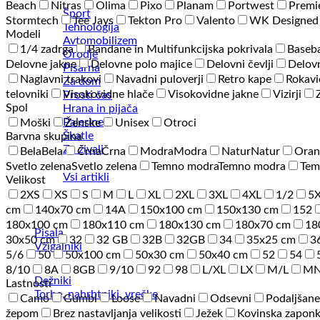
Beach
Nitras
Olima
Pixo
Planam
Portwest
Premi
Šport
Stormtech
Tee Jays
Tekton Pro
Valento
WK Designed
Tehnologija
Modeli
Avtomobilizem
1/4 zadrga
Bandane in Multifunkcijska pokrivala
Baseba
Orodje
Delovne jakne
Delovne polo majice
Delovni čevlji
Delovn
Pisarna
Naglavni trakovi
Navadni puloverji
Retro kape
Rokavi
Za dom
telovniki
Visokovidne hlače
Visokovidne jakne
Vizirji
Prosti čas
Spol
Hrana in pijača
Palerine
Moški
Ženske
Unisex
Otroci
Škatle
Barvna skupina
Za živali
Bela
Bela
Črna
Črna
Modra
Modra
Natur
Natur
Oran
Svetlo zelena
Svetlo zelena
Temno modra
Temno modra
Tem
Vsi artikli
Velikost
2XS
XS
S
M
L
XL
2XL
3XL
4XL
1/2
5
cm
140x70 cm
14A
150x100 cm
150x130 cm
152
180x100 cm
180x110 cm
180x130 cm
180x70 cm
18
Pisala
30x50 cm
32
32 GB
32B
32GB
34
35x25 cm
3
Vžigalniki
5/6
50
50x100 cm
50x30 cm
50x40 cm
52
54
8/10
8A
8GB
9/10
92
98
L/XL
LX
M/L
M
Dežniki
Lastnosti
Torbe, nahrbtniki, vrečke
Camo
Gumbi
Loose
Navadni
Odsevni
Podaljšane
žepom
Brez nastavljanja velikosti
Ježek
Kovinska zapon