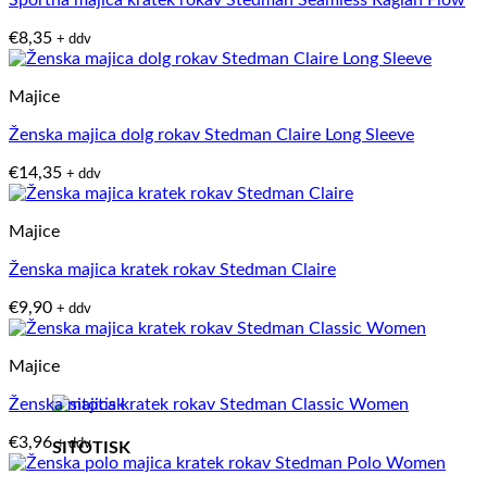
Športna majica kratek rokav Stedman Seamless Raglan Flow
€
8,35
+ ddv
Majice
Ženska majica dolg rokav Stedman Claire Long Sleeve
€
14,35
+ ddv
Majice
Ženska majica kratek rokav Stedman Claire
€
9,90
+ ddv
Majice
Ženska majica kratek rokav Stedman Classic Women
€
3,96
+ ddv
SITOTISK