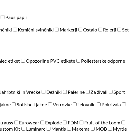
Paus papir
inčniki
Kemični svinčniki
Markerji
Ostalo
Rolerji
Set
lec etiket
Opozorilne PVC etikete
Poliesterske odporne
Nahrbtniki in Vrečke
Dežniki
Palerine
Za živali
Šport
jakne
Softshell jakne
Vetrovke
Telovniki
Pokrivala
Strauss
Eurowear
Explode
FDM
Fruit of the Loom
ustom Kit
Luminarc
Mantis
Maxema
MOB
Myrtle