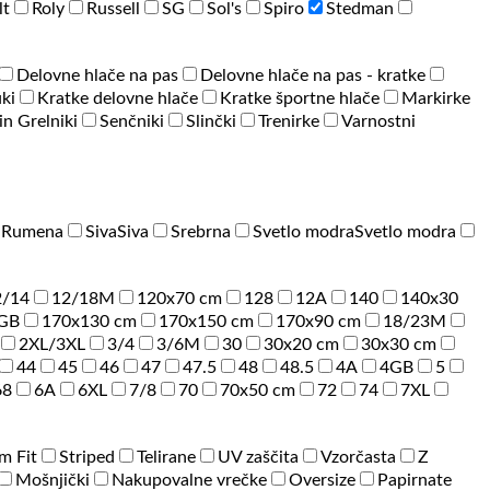
lt
Roly
Russell
SG
Sol's
Spiro
Stedman
Delovne hlače na pas
Delovne hlače na pas - kratke
ki
Kratke delovne hlače
Kratke športne hlače
Markirke
 in Grelniki
Senčniki
Slinčki
Trenirke
Varnostni
a
Rumena
Siva
Siva
Srebrna
Svetlo modra
Svetlo modra
2/14
12/18M
120x70 cm
128
12A
140
140x30
GB
170x130 cm
170x150 cm
170x90 cm
18/23M
2XL/3XL
3/4
3/6M
30
30x20 cm
30x30 cm
44
45
46
47
47.5
48
48.5
4A
4GB
5
68
6A
6XL
7/8
70
70x50 cm
72
74
7XL
im Fit
Striped
Telirane
UV zaščita
Vzorčasta
Z
Mošnjički
Nakupovalne vrečke
Oversize
Papirnate