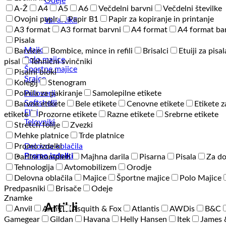
Odeje
A-Ž
A4
A5
A6
Večdelni barvni
Večdelni številke
Ovojni papir
Papir B1
Papir za kopiranje in printanje
Vsi artikli
A3 format
A3 format barvni
A4 format
A4 format ba
Pisala
Majice
Barvice
Bombice, mince in refili
Brisalci
Etuiji za pisal
Polo majice
pisal
Tehnični svinčniki
Športne majice
Pisalni bloki
Srajce
Kolegij
Stenogram
Puloverji
Polnila za pakiranje
Samolepilne etikete
Softshelli
Barvne etikete
Bele etikete
Cenovne etikete
Etikete z
Flisi
etikete
Prozorne etikete
Razne etikete
Srebrne etikete
Telovniki
Stretch folije
Zvezki
Mehke platnice
Trde platnice
Delovna oblačila
Promo izdelki
Promo izdelki
Darilni kompleti
Majhna darila
Pisarna
Pisala
Za d
Tehnologija
Avtomobilizem
Orodje
Delovna oblačila
Majice
Športne majice
Polo Majice
Predpasniki
Brisače
Odeje
Znamke
Artikli
Anvil
Army
Asquith & Fox
Atlantis
AWDis
B&C
Gamegear
Gildan
Havana
Helly Hansen
Itek
James 