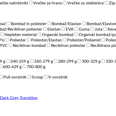
ečke nahrbtniki
Vrečke za hrano
Vrečke za steklenice
Zip
baž
Bombaž in poliester
Bombaž/Elastan
Bombaž/Elastom
až/Recikliran poliester
Elastan
EVA
Guma
Juta
Ker
Nepleten material
Organski bombaž
Organski bombaž/po
/PU
Poliester
Poliester/Elastan
Poliester/Poliamid
Polie
PVC
Recikliran bombaž
Recikliran poliester
Reciklirana pl
9 g
240-259 g
260-279 g
280-299 g
300-329 g
330-3
600-629 g
700-800 g
Puli ovratnik
Scoop
V-ovratnik