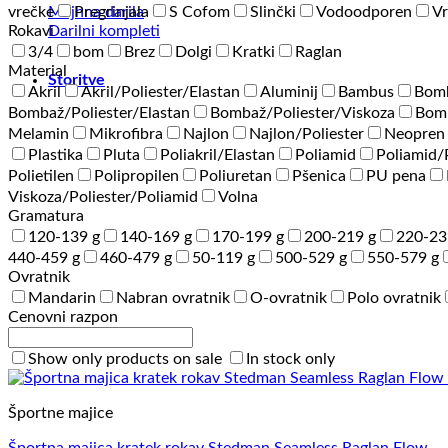
Majhna darila
vrečke
Pregrinjala
S Cofom
Slinčki
Vodoodporen
Vr
Darilni kompleti
Rokavi
3/4
bom
Brez
Dolgi
Kratki
Raglan
Material
Storitve
Akril
Akril/Poliester/Elastan
Aluminij
Bambus
Bom
Bombaž/Poliester/Elastan
Bombaž/Poliester/Viskoza
Bomb
Melamin
Mikrofibra
Najlon
Najlon/Poliester
Neopren
Plastika
Pluta
Poliakril/Elastan
Poliamid
Poliamid
Polietilen
Polipropilen
Poliuretan
Pšenica
PU pena
Viskoza/Poliester/Poliamid
Volna
Gramatura
120-139 g
140-169 g
170-199 g
200-219 g
220-23
440-459 g
460-479 g
50-119 g
500-529 g
550-579 g
Ovratnik
Mandarin
Nabran ovratnik
O-ovratnik
Polo ovratnik
Cenovni razpon
Show only products on sale
In stock only
Športne majice