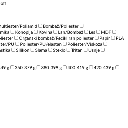
-off
ultiester/Poliamid
Bombaž/Poliester
amika
Konoplja
Kovina
Lan/Bombaž
Les
MDF
liester
Organski bombaž/Recikliran poliester
Papir
PLA
ster/PU
Poliester/PU/elastan
Poliester/Viskoza
astika
Silikon
Slama
Steklo
Tritan
Usnje
49 g
350-379 g
380-399 g
400-419 g
420-439 g