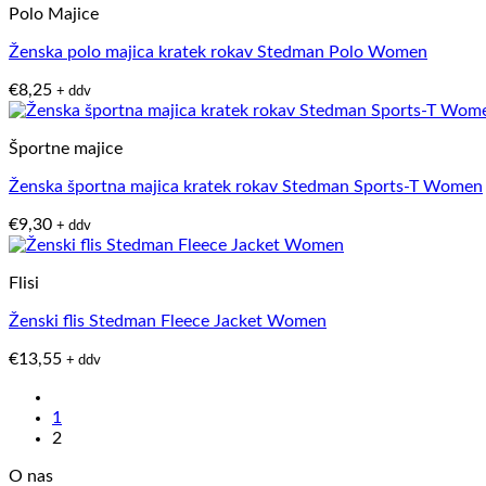
Polo Majice
Ženska polo majica kratek rokav Stedman Polo Women
€
8,25
+ ddv
Športne majice
Ženska športna majica kratek rokav Stedman Sports-T Women
€
9,30
+ ddv
Flisi
Ženski flis Stedman Fleece Jacket Women
€
13,55
+ ddv
1
2
O nas