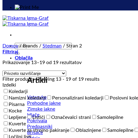
Išči:
Domov
/
Brands
/
Stedman
/
Stran 2
Filtriraj
Oblačila
Prikazovanje 13–19 od 19 rezultatov
Filter products
Showing 13 - 19 of 19 results
Artikli
Izdelki
Koledarji
Vetrovke
Namizni koledarji
Personalizirani koledarji
Poslovni kole
Prehodne jakne
Pisarna
Zimske jakne
Kocke
Hlače
Lepljene
Lističi
Označevalci strani
Samolepilne
Pokrivala
Kuverte
Predpasniki
Kuverte za strojno pakiranje
Oblazinjene
Samolepilne
Brisače
Ločilni listi