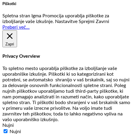
Piškotki
Spletna stran Igma Promocija uporablja piškotke za
izboljšanje vaše izkušnje.
Nastavitve
Sprejmi
Zavrni
Preberi več...
Zapri
Privacy Overview
To spletno mesto uporablja piškotke za izboljšanje vaše
uporabniške izkušnje. Piškotki ki so kategorizirani kot
potrebni, se avtomatsko shranijo v vaš brskalnik, saj so nujni
za delovanje osnovnih funkcionalnosti spletne strani. Poleg
nujnih piškotkov uporabljamo tudi third-party piškotke, ki
nam pomagajo analizirati in razumeti način, kako uporabljate
spletno stran. Ti piškotki bodo shranjeni v vaš brskalnik samo
v primeru vaše izrecne privolitve. Na voljo imate tudi
zavrnitev teh piškotkov, toda to lahko negativno vpliva na
vašo uporabniško izkušnjo.
Nujni
Nujni