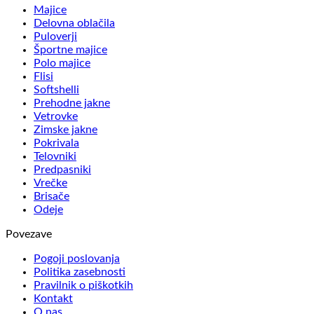
Majice
Delovna oblačila
Puloverji
Športne majice
Polo majice
Flisi
Softshelli
Prehodne jakne
Vetrovke
Zimske jakne
Pokrivala
Telovniki
Predpasniki
Vrečke
Brisače
Odeje
Povezave
Pogoji poslovanja
Politika zasebnosti
Pravilnik o piškotkih
Kontakt
O nas