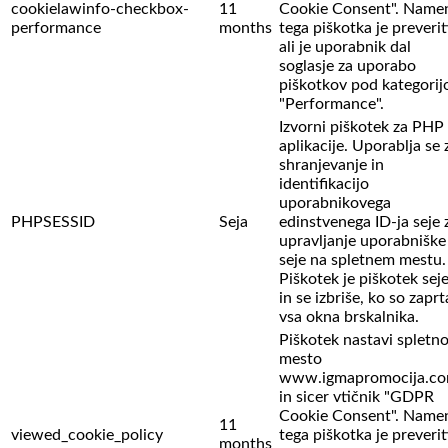
cookielawinfo-checkbox-
11
Cookie Consent". Name
performance
months
tega piškotka je preverit
ali je uporabnik dal
soglasje za uporabo
piškotkov pod kategorij
"Performance".
Izvorni piškotek za PHP
aplikacije. Uporablja se 
shranjevanje in
identifikacijo
uporabnikovega
PHPSESSID
Seja
edinstvenega ID-ja seje 
upravljanje uporabniške
seje na spletnem mestu.
Piškotek je piškotek sej
in se izbriše, ko so zaprt
vsa okna brskalnika.
Piškotek nastavi spletn
mesto
www.igmapromocija.c
in sicer vtičnik "GDPR
Cookie Consent". Name
11
viewed_cookie_policy
tega piškotka je preverit
months