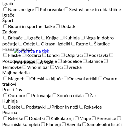
Igrače
Namizne igre
Pobarvanke
Sestavljanke in didaktične
igrače
Šport
Bidoni in športne flaške
Dodatki
Za dom
Brisače
Igrače
Knjige
Kuhinja
Nega in dobro
počutje
Odeje
Okrasni izdelki
Razno
Škatlice
Hrana in pijača
Flaške
Kozarci
Lončki
Odpirači
Podstavki
Posode za hrano
Skodele
Skodelice
Slamice
PRIPRAVA NA TISK
Termovke
Vino in bar
Vrči
vrečka
Majhna darila
Magneti
Obeski za ključe
Odsevni artikli
Ovratni
trakovi
Prosti čas
Outdoor
Potovanja
Sončna očala
Žar
Kuhinja
Deske
Podstavki
Pribor in noži
Rokavice
Pisarna
Beležke
Dodatki
Kalkulatorji
Mape
Peresnice
Pisarniški kompleti
Planerji
Ravnila
Samolepilni lističi