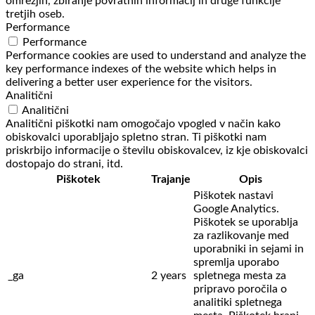
omrežjih, zbiranje povratnih informacij in druge funkcije
tretjih oseb.
Performance
Performance
Performance cookies are used to understand and analyze the
key performance indexes of the website which helps in
delivering a better user experience for the visitors.
Analitični
Analitični
Analitični piškotki nam omogočajo vpogled v način kako
obiskovalci uporabljajo spletno stran. Ti piškotki nam
priskrbijo informacije o številu obiskovalcev, iz kje obiskovalci
dostopajo do strani, itd.
Piškotek
Trajanje
Opis
Piškotek nastavi
Google Analytics.
Piškotek se uporablja
za razlikovanje med
uporabniki in sejami in
spremlja uporabo
_ga
2 years
spletnega mesta za
pripravo poročila o
analitiki spletnega