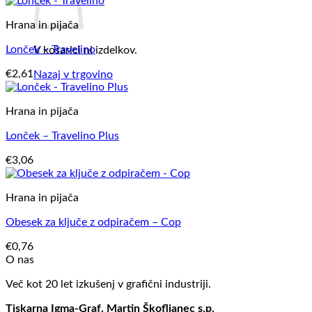
Hrana in pijača
Lonček – Travelino
V košarici ni izdelkov.
€
2,61
Nazaj v trgovino
Hrana in pijača
Lonček – Travelino Plus
€
3,06
Hrana in pijača
Obesek za ključe z odpiračem – Cop
€
0,76
O nas
Več kot 20 let izkušenj v grafični industriji.
Tiskarna Igma-Graf, Martin Škofljanec s.p.