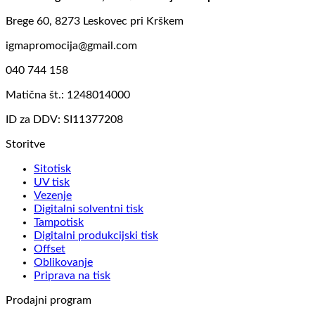
Brege 60, 8273 Leskovec pri Krškem
igmapromocija@gmail.com
040 744 158
Matična št.: 1248014000
ID za DDV: SI11377208
Storitve
Sitotisk
UV tisk
Vezenje
Digitalni solventni tisk
Tampotisk
Digitalni produkcijski tisk
Offset
Oblikovanje
Priprava na tisk
Prodajni program