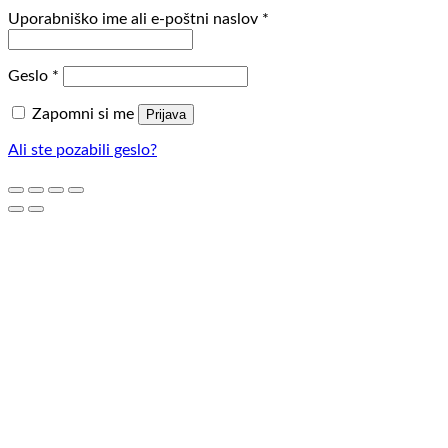
Zahtevano
Uporabniško ime ali e-poštni naslov
*
Zahtevano
Geslo
*
Zapomni si me
Prijava
Ali ste pozabili geslo?