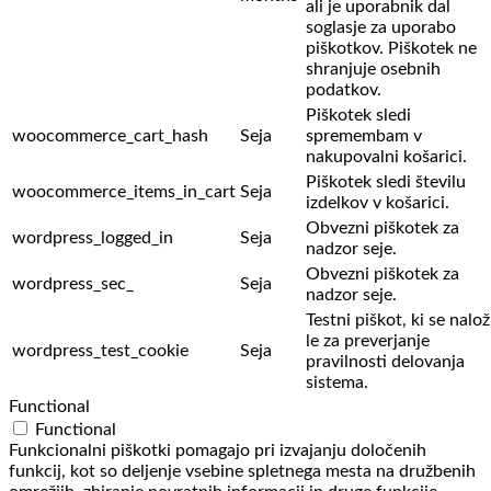
ali je uporabnik dal
soglasje za uporabo
piškotkov. Piškotek ne
shranjuje osebnih
podatkov.
Piškotek sledi
woocommerce_cart_hash
Seja
spremembam v
nakupovalni košarici.
Piškotek sledi številu
woocommerce_items_in_cart
Seja
izdelkov v košarici.
Obvezni piškotek za
wordpress_logged_in
Seja
nadzor seje.
Obvezni piškotek za
wordpress_sec_
Seja
nadzor seje.
Testni piškot, ki se nalož
le za preverjanje
wordpress_test_cookie
Seja
pravilnosti delovanja
sistema.
Functional
Functional
Funkcionalni piškotki pomagajo pri izvajanju določenih
funkcij, kot so deljenje vsebine spletnega mesta na družbenih