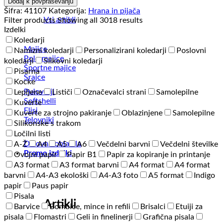
Odeje
Dodaj k povpraševanju
Campus
Šifra:
41107
Kategorija:
Hrana in pijača
Maxi
Vsi artikli
Filter products
Showing all 3018 results
količina
Izdelki
Koledarji
Majice
Namizni koledarji
Personalizirani koledarji
Poslovni
Polo majice
koledarji
Slikovni koledarji
Športne majice
Pisarna
Srajce
Kocke
Puloverji
Lepljene
Lističi
Označevalci strani
Samolepilne
Softshelli
Kuverte
Flisi
Kuverte za strojno pakiranje
Oblazinjene
Samolepilne
Telovniki
Silikonske s trakom
Ločilni listi
Delovna oblačila
A-Ž
A4
A5
A6
Večdelni barvni
Večdelni številke
Promo izdelki
Ovojni papir
Papir B1
Papir za kopiranje in printanje
A3 format
A3 format barvni
A4 format
A4 format
barvni
A4-A3 ekološki
A4-A3 foto
A5 format
Indigo
papir
Paus papir
Pisala
Artikli
Barvice
Bombice, mince in refili
Brisalci
Etuiji za
pisala
Flomastri
Geli in finelinerji
Grafična pisala