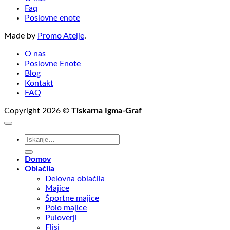
Faq
Poslovne enote
Made by
Promo Atelje
.
O nas
Poslovne Enote
Blog
Kontakt
FAQ
Copyright 2026 ©
Tiskarna Igma-Graf
Išči:
Domov
Oblačila
Delovna oblačila
Majice
Športne majice
Polo majice
Puloverji
Flisi