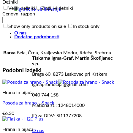
Dežniki
Veliki dežniki
Zložljivi dežniki
Cenovni razpon
OBLIKOVANJE
Show only products on sale
In stock only
O nas
Dodatne podrobnosti
Barva
Bela, Črna, Kraljevsko Modra, Rdeča, Srebrna
Tiskarna Igma-Graf, Martin Škofljanec
s.p.
Podobni izdelki
Brege 60, 8273 Leskovec pri Krškem
igmapromocija@gmail.com
Hrana in pijača
040 744 158
Posoda za hrano – Snack
Matična št.: 1248014000
€
6,30
ID za DDV: SI11377208
Hrana in pijača
O nas