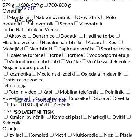
579 g
600-629 g
700-800 g
Ovratnik
Mandarin
Nabran ovratnik
O-ovratnik
Polo
UV TISK
ovratnik
Puli ovratnik
Scoop
V-ovratnik
Torbe Nahrbtniki in Vrečke
Aktovke
Denarnice
Dodatki
Hladilne torbe
Hladilne vrečke
Hladilni nahrbtniki
Košare
Koši
Mošnjički
Nahrbtniki
Papirnate vrečke
Športne torbe
Toaletne torbice
Torbe
Torbice
Vodoodporni etuiji
Vodoodporni nahrbtniki
Vrečke
Vrečke za steklenice
Nega in dobro počutje
Kozmetika
Medicinski izdelki
Ogledala in glavniki
Protistresne žogice
Tehnologija
Foto in video
Kabli
Mobilna telefonija
Polnilniki
Powerbanki
Računalništvo
Slušalke
Stojala
Svetila
Ure
USB ključki
Zvočniki
Pisala
SOLVENTNI TISK
Kemični svinčniki
Kompleti pisal
Markerji
Ovitki
Svinčniki
Orodje
Izvijači
Kompleti
Metri
Multiorodje
Noži
Pisala