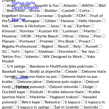
Znamke
Majhna darila
Anvil
Army
Asquith & Fox
Atlantis
AWDis
B&C
Darilni kompleti
Beechfield
Bruno
Bulldor
Castelli
Cofra
Engelbert Strauss
Eurowear
Explode
FDM
Fruit of
Storitve
the Loom
Gamegear
Gildan
Havana
Helly Hansen
Itek
James & Nicholson
Jassz
k-up
Kariban
Kimood
Korntex
Kustom Kit
Luminarc
Mantis
Maxema
MOB
Myrtle Beach
Nitras
Olima
Pixo
Planam
Portwest
Premier
Pro Book
Proact
Regatta Professional
Regent
Result
Roly
Russell
SG
Sol's
Spiro
Stedman
Stormtech
Tee Jays
Tekton Pro
Valento
WK Designed to Work
Yoko
Modeli
1/4 zadrga
Bandane in Multifunkcijska pokrivala
Baseball kape
Bodiji za dojenčke
Čelade
Delovne hlače
- farmer
Delovne hlače na pas
Delovne hlače na pas -
kratke
Delovne jakne
Delovne polo majice
Delovni
čevlji
Delovni puloverji
Delovni telovniki
Dolge
SITOTISK
Duckbill kape
Klobuki
Kratke delovne hlače
Kratke
športne hlače
Markirke
Naglavni trakovi
Navadni
puloverji
Retro kape
Rokavice
S kapuco
S kapuco in
gumbi
S kapuco in zadrgo
Šali in Grelniki
Senčniki