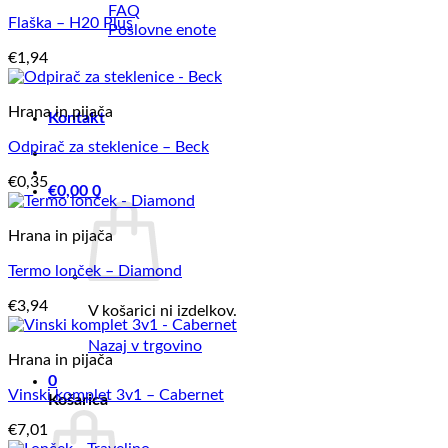
FAQ
Flaška – H20 Plus
Poslovne enote
€
1,94
Hrana in pijača
Kontakt
Odpirač za steklenice – Beck
€
0,35
€
0,00
0
Hrana in pijača
Termo lonček – Diamond
€
3,94
V košarici ni izdelkov.
Nazaj v trgovino
Hrana in pijača
0
Vinski komplet 3v1 – Cabernet
Košarica
€
7,01