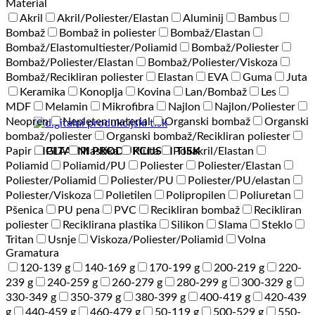
Material
Akril
Akril/Poliester/Elastan
Aluminij
Bambus
Bombaž
Bombaž in poliester
Bombaž/Elastan
Bombaž/Elastomultiester/Poliamid
Bombaž/Poliester
Bombaž/Poliester/Elastan
Bombaž/Poliester/Viskoza
Bombaž/Recikliran poliester
Elastan
EVA
Guma
Juta
Keramika
Konoplja
Kovina
Lan/Bombaž
Les
MDF
Melamin
Mikrofibra
Najlon
Najlon/Poliester
Neopren
Nepleten material
Organski bombaž
Organski
bombaž/poliester
Organski bombaž/Recikliran poliester
DIGITALNI PRODUKCIJSKI TISK
Papir
PLA
Plastika
Pluta
Poliakril/Elastan
Poliamid
Poliamid/PU
Poliester
Poliester/Elastan
Poliester/Poliamid
Poliester/PU
Poliester/PU/elastan
Poliester/Viskoza
Polietilen
Polipropilen
Poliuretan
Pšenica
PU pena
PVC
Recikliran bombaž
Recikliran
poliester
Reciklirana plastika
Silikon
Slama
Steklo
Tritan
Usnje
Viskoza/Poliester/Poliamid
Volna
Gramatura
120-139 g
140-169 g
170-199 g
200-219 g
220-
239 g
240-259 g
260-279 g
280-299 g
300-329 g
330-349 g
350-379 g
380-399 g
400-419 g
420-439
g
440-459 g
460-479 g
50-119 g
500-529 g
550-