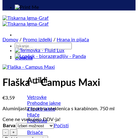
Domov
/
Promo izdelki
/
Hrana in pijača
Išči:
Oblačila
Artikli
Flaška – Campus Maxi
Vetrovke
€
3,59
Prehodne jakne
Aluminijasta športna steklenica s karabinom. 750 ml
Zimske jakne
Hlače
Cene ne vsebujejo DDV-ja!
Pokrivala
Barva
Počisti
Predpasniki
Flaška
Brisače
-