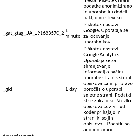
mesta. Piškotek hrani
podatke anonimizirano
in uporabniku dodeli
naključno številko.
Piškotek nastavi
1
Google. Uporablja se
_gat_gtag_UA_191683570_2
minute
za ločevanje
uporabnikov.
Piškotek nastavi
Google Analytics.
Uporablja se za
shranjevanje
informacij o načinu
uporabe strani s strani
obiskovalca in pripravo
_gid
1 day
poročila o uporabi
spletne strani. Podatki
ki se zbirajo so: število
obiskovalcev,
vir od
koder prihajajo in
strani ki so jih
obiskovali. Podatki so
anonimizirani.