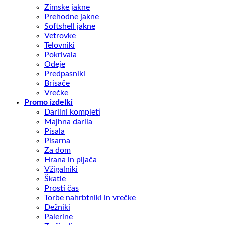
Zimske jakne
Prehodne jakne
Softshell jakne
Vetrovke
Telovniki
Pokrivala
Odeje
Predpasniki
Brisače
Vrečke
Promo izdelki
Darilni kompleti
Majhna darila
Pisala
Pisarna
Za dom
Hrana in pijača
Vžigalniki
Škatle
Prosti čas
Torbe nahrbtniki in vrečke
Dežniki
Palerine