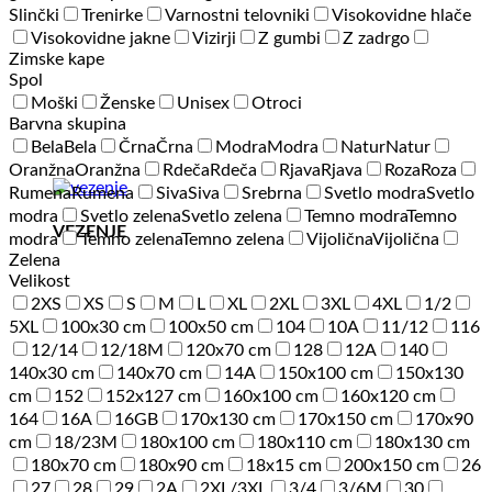
Slinčki
Trenirke
Varnostni telovniki
Visokovidne hlače
Visokovidne jakne
Vizirji
Z gumbi
Z zadrgo
Zimske kape
Spol
Moški
Ženske
Unisex
Otroci
Barvna skupina
Bela
Bela
Črna
Črna
Modra
Modra
Natur
Natur
Oranžna
Oranžna
Rdeča
Rdeča
Rjava
Rjava
Roza
Roza
Rumena
Rumena
Siva
Siva
Srebrna
Svetlo modra
Svetlo
modra
Svetlo zelena
Svetlo zelena
Temno modra
Temno
VEZENJE
modra
Temno zelena
Temno zelena
Vijolična
Vijolična
Zelena
Velikost
2XS
XS
S
M
L
XL
2XL
3XL
4XL
1/2
5XL
100x30 cm
100x50 cm
104
10A
11/12
116
12/14
12/18M
120x70 cm
128
12A
140
140x30 cm
140x70 cm
14A
150x100 cm
150x130
cm
152
152x127 cm
160x100 cm
160x120 cm
164
16A
16GB
170x130 cm
170x150 cm
170x90
cm
18/23M
180x100 cm
180x110 cm
180x130 cm
180x70 cm
180x90 cm
18x15 cm
200x150 cm
26
27
28
29
2A
2XL/3XL
3/4
3/6M
30