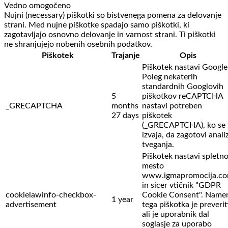
Vedno omogočeno
Nujni (necessary) piškotki so bistvenega pomena za delovanje
strani. Med nujne piškotke spadajo samo piškotki, ki
zagotavljajo osnovno delovanje in varnost strani. Ti piškotki
ne shranjujejo nobenih osebnih podatkov.
Piškotek
Trajanje
Opis
Piškotek nastavi Google
Poleg nekaterih
standardnih Googlovih
5
piškotkov reCAPTCHA
_GRECAPTCHA
months
nastavi potreben
27 days
piškotek
(_GRECAPTCHA), ko se
izvaja, da zagotovi anali
tveganja.
Piškotek nastavi spletn
mesto
www.igmapromocija.c
in sicer vtičnik "GDPR
cookielawinfo-checkbox-
Cookie Consent". Name
1 year
advertisement
tega piškotka je preverit
ali je uporabnik dal
soglasje za uporabo