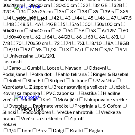
30x20 cm
30x30 cm
30x50 cm
32
32 GB
32B
32GB
34
35x25 cm
36
37
38
39
39.5
3XS
4
4/6
40
41
42
43
44
45
46
47
47.5
OFFSET TISK
48
48.5
4A
4GB
5
5/6
50
50x100 cm
50x30 cm
50x40 cm
52
54
56
58
6/12M
60
60x40 cm
62
64
64GB
66
68
6A
6XL
7/8
70
70x50 cm
72
74
7XL
8/10
8A
8GB
9/10
92
98
L/XL
LX
M/L
MN
S/M
SM
Univerzalna
XL/2XL
Lastnosti
Camo
Gumbi
Loose
Navadni
Odsevni
Podaljšane
Polka dot
Rahlo telirana
Ringer & Baseball
Rolled
Slim Fit
Striped
Telirane
UV zaščita
Vzorčasta
Z žepom
Brez nastavljanja velikosti
Ježek
Kovinska zaponka
PVC zaponka
Elastika
Hladilne
vrečke
klobuk
Koši
Mošnjički
Nakupovalne vrečke
Oversize
Papirnate vrečke
Pregrinjala
S Cofom
TAMPO TISK
Slinčki
Vodoodporen
Vrečke nahrbtniki
Vrečke za
hrano
Vrečke za steklenice
Zip-off
Rokavi
3/4
bom
Brez
Dolgi
Kratki
Raglan