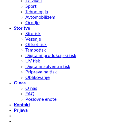
Za živali
Šport
Tehnologija
Avtomobilizem
Orodje
Storitve
Sitotisk
Vezenje
Offset tisk
Tampotisk
Digitalni produkcijski tisk
UV tisk
Digitalni solventni tisk
Priprava na tisk
Oblikovanje
O nas
O nas
FAQ
Poslovne enote
Kontakt
Prijava