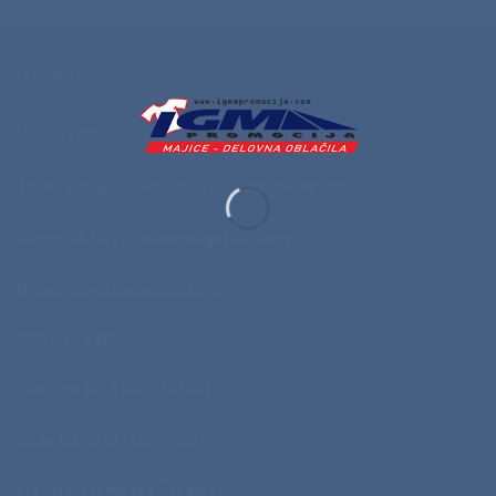
O NAS
Več kot 20 let izkušenj v grafični industriji.
Tiskarna Igma-Graf, Martin Škofljanec s.p.
Brege 60, 8273 Leskovec pri Krškem
igmapromocija@gmail.com
040 744 158
Matična št.: 1248014000
ID za DDV: SI11377208