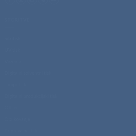
STORITVE
Sitotisk
UV tisk
Vezenje
Digitalni solventni tisk
Tampotisk
Digitalni produkcijski tisk
Offset
Oblikovanje
Priprava na tisk