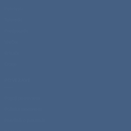
Pokrivala
Telovniki
Predpasniki
Vrečke
Brisače
Odeje
POVEZAVE
Pogoji poslovanja
Politika zasebnosti
Pravilnik o piškotkih