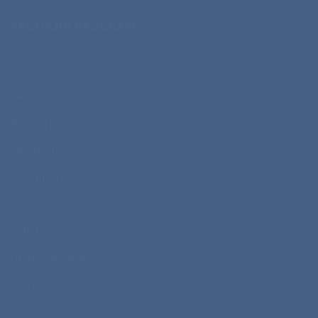
PRODAJNI PROGRAM
Majice
Delovna oblačila
Puloverji
Športne majice
Polo majice
Flisi
Softshelli
Prehodne jakne
Vetrovke
Zimske jakne