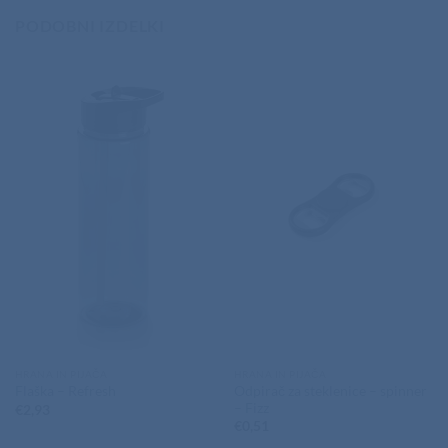
PODOBNI IZDELKI
HRANA IN PIJAČA
HRANA IN PIJAČA
Odpirač za steklenice – spinner
Flaška – Refresh
– Fizz
€
2,93
€
0,51