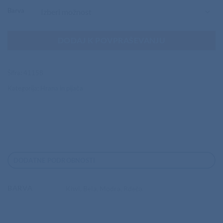
Barva
DODAJ K POVPRAŠEVANJU
Šifra:
41158
Kategorija:
Hrana in pijača
DODATNE PODROBNOSTI
BARVA
Kiwi, Bela, Modra, Rdeča