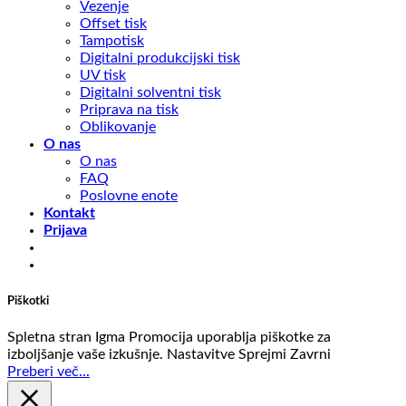
Vezenje
Offset tisk
Tampotisk
Digitalni produkcijski tisk
UV tisk
Digitalni solventni tisk
Priprava na tisk
Oblikovanje
O nas
O nas
FAQ
Poslovne enote
Kontakt
Prijava
Piškotki
Spletna stran Igma Promocija uporablja piškotke za
izboljšanje vaše izkušnje.
Nastavitve
Sprejmi
Zavrni
Preberi več...