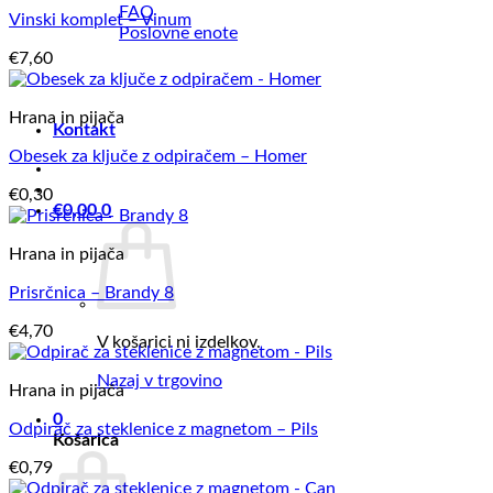
FAQ
Vinski komplet – Vinum
Poslovne enote
€
7,60
Hrana in pijača
Kontakt
Obesek za ključe z odpiračem – Homer
€
0,30
€
0,00
0
Hrana in pijača
Prisrčnica – Brandy 8
€
4,70
V košarici ni izdelkov.
Nazaj v trgovino
Hrana in pijača
0
Odpirač za steklenice z magnetom – Pils
Košarica
€
0,79