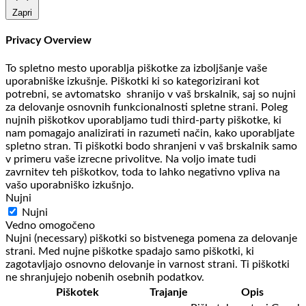
Zapri
Privacy Overview
To spletno mesto uporablja piškotke za izboljšanje vaše
uporabniške izkušnje. Piškotki ki so kategorizirani kot
potrebni, se avtomatsko shranijo v vaš brskalnik, saj so nujni
za delovanje osnovnih funkcionalnosti spletne strani. Poleg
nujnih piškotkov uporabljamo tudi third-party piškotke, ki
nam pomagajo analizirati in razumeti način, kako uporabljate
spletno stran. Ti piškotki bodo shranjeni v vaš brskalnik samo
v primeru vaše izrecne privolitve. Na voljo imate tudi
zavrnitev teh piškotkov, toda to lahko negativno vpliva na
vašo uporabniško izkušnjo.
Nujni
Nujni
Vedno omogočeno
Nujni (necessary) piškotki so bistvenega pomena za delovanje
strani. Med nujne piškotke spadajo samo piškotki, ki
zagotavljajo osnovno delovanje in varnost strani. Ti piškotki
ne shranjujejo nobenih osebnih podatkov.
Piškotek
Trajanje
Opis