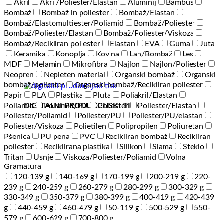
Akril
Akril/Poliester/Elastan
Aluminij
Bambus
Bombaž
Bombaž in poliester
Bombaž/Elastan
Bombaž/Elastomultiester/Poliamid
Bombaž/Poliester
Bombaž/Poliester/Elastan
Bombaž/Poliester/Viskoza
Bombaž/Recikliran poliester
Elastan
EVA
Guma
Juta
Keramika
Konoplja
Kovina
Lan/Bombaž
Les
MDF
Melamin
Mikrofibra
Najlon
Najlon/Poliester
Neopren
Nepleten material
Organski bombaž
Organski
bombaž/poliester
Organski bombaž/Recikliran poliester
Papir
PLA
Plastika
Pluta
Poliakril/Elastan
DIGITALNI PRODUKCIJSKI TISK
Poliamid
Poliamid/PU
Poliester
Poliester/Elastan
Poliester/Poliamid
Poliester/PU
Poliester/PU/elastan
Poliester/Viskoza
Polietilen
Polipropilen
Poliuretan
Pšenica
PU pena
PVC
Recikliran bombaž
Recikliran
poliester
Reciklirana plastika
Silikon
Slama
Steklo
Tritan
Usnje
Viskoza/Poliester/Poliamid
Volna
Gramatura
120-139 g
140-169 g
170-199 g
200-219 g
220-
239 g
240-259 g
260-279 g
280-299 g
300-329 g
330-349 g
350-379 g
380-399 g
400-419 g
420-439
g
440-459 g
460-479 g
50-119 g
500-529 g
550-
579 g
600-629 g
700-800 g