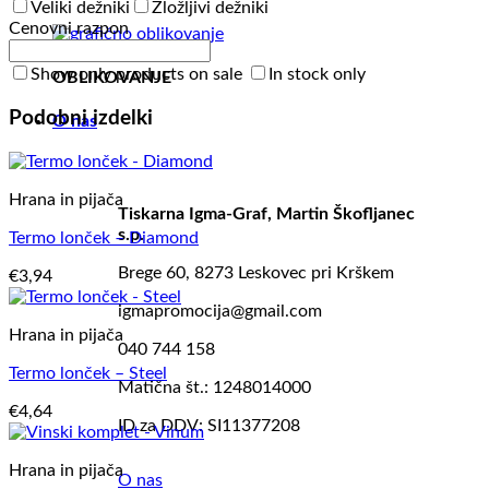
Veliki dežniki
Zložljivi dežniki
Cenovni razpon
Show only products on sale
In stock only
OBLIKOVANJE
Podobni izdelki
O nas
Hrana in pijača
Tiskarna Igma-Graf, Martin Škofljanec
s.p.
Termo lonček – Diamond
Brege 60, 8273 Leskovec pri Krškem
€
3,94
igmapromocija@gmail.com
Hrana in pijača
040 744 158
Termo lonček – Steel
Matična št.: 1248014000
€
4,64
ID za DDV: SI11377208
Hrana in pijača
O nas