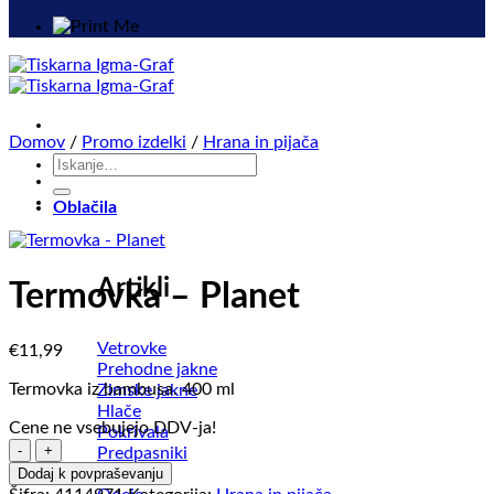
Domov
/
Promo izdelki
/
Hrana in pijača
Išči:
Oblačila
Artikli
Termovka – Planet
Vetrovke
€
11,99
Prehodne jakne
Termovka iz bambusa. 400 ml
Zimske jakne
Hlače
Cene ne vsebujejo DDV-ja!
Pokrivala
Termovka
Predpasniki
-
Brisače
Dodaj k povpraševanju
Planet