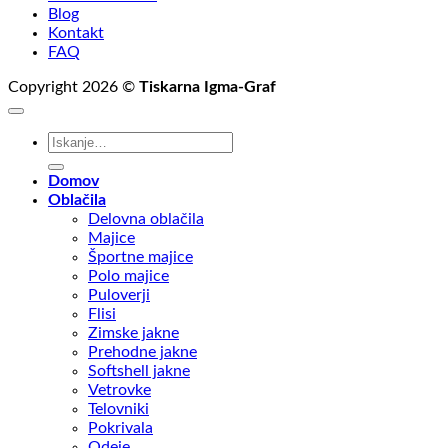
Blog
Kontakt
FAQ
Copyright 2026 ©
Tiskarna Igma-Graf
Išči:
Domov
Oblačila
Delovna oblačila
Majice
Športne majice
Polo majice
Puloverji
Flisi
Zimske jakne
Prehodne jakne
Softshell jakne
Vetrovke
Telovniki
Pokrivala
Odeje