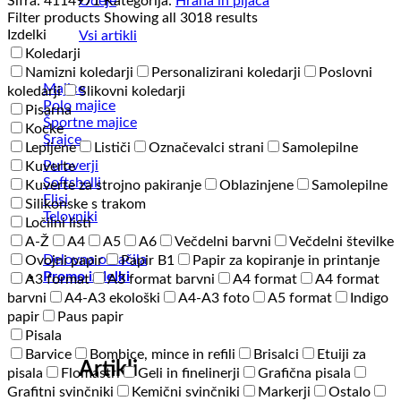
Odeje
Šifra:
4114971
Kategorija:
Hrana in pijača
količina
Filter products
Showing all 3018 results
Izdelki
Vsi artikli
Koledarji
Namizni koledarji
Personalizirani koledarji
Poslovni
Majice
koledarji
Slikovni koledarji
Polo majice
Pisarna
Športne majice
Kocke
Srajce
Lepljene
Lističi
Označevalci strani
Samolepilne
Puloverji
Kuverte
Softshelli
Kuverte za strojno pakiranje
Oblazinjene
Samolepilne
Flisi
Silikonske s trakom
Telovniki
Ločilni listi
A-Ž
A4
A5
A6
Večdelni barvni
Večdelni številke
Delovna oblačila
Ovojni papir
Papir B1
Papir za kopiranje in printanje
Promo izdelki
A3 format
A3 format barvni
A4 format
A4 format
barvni
A4-A3 ekološki
A4-A3 foto
A5 format
Indigo
papir
Paus papir
Pisala
Barvice
Bombice, mince in refili
Brisalci
Etuiji za
Artikli
pisala
Flomastri
Geli in finelinerji
Grafična pisala
Grafitni svinčniki
Kemični svinčniki
Markerji
Ostalo