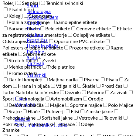
Rolerji
Set pisal
Tehnični svinčniki
Šport
Pisalni bloki
Tehnologija
Kolegij
Stenogram
Avtomobilizem
Polnila za pakiranje
Samolepilne etikete
Orodje
Pisarna
Barvne etikete
Bele etikete
Cenovne etikete
Etikete
Za dom
za registratorje in numeratorje
Odlepljive etikete
Prosti čas
Odstranjevalec etiket
Opozorilne PVC etikete
Hrana in pijača
Poliesterske odporne etikete
Prozorne etikete
Razne
Palerine
etikete
Srebrne etikete
Škatle
Stretch folije
Zvezki
Za živali
Mehke platnice
Trde platnice
Promo izdelki
Vsi artikli
Darilni kompleti
Majhna darila
Pisarna
Pisala
Za
dom
Hrana in pijača
Vžigalniki
Škatle
Prosti čas
Torbe Nahrbtniki in Vrečke
Dežniki
Palerine
Za živali
Pisala
Šport
Tehnologija
Avtomobilizem
Orodje
Vžigalniki
Delovna oblačila
Majice
Športne majice
Polo Majice
Srajce
Hlače
Puloverji
Flisi
Zimske jakne
Prehodne jakne
Softshell jakne
Vetrovke
Telovniki
Dežniki
Pokrivala
Predpasniki
Brisače
Odeje
Torbe, nahrbtniki, vrečke
Znamke