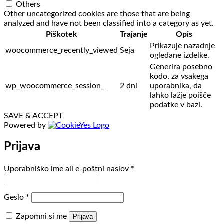
Others
Other uncategorized cookies are those that are being
analyzed and have not been classified into a category as yet.
Piškotek
Trajanje
Opis
Prikazuje nazadnje
woocommerce_recently_viewed
Seja
ogledane izdelke.
Generira posebno
kodo, za vsakega
wp_woocommerce_session_
2 dni
uporabnika, da
lahko lažje poišče
podatke v bazi.
SAVE & ACCEPT
Powered by
Prijava
Zahtevano
Uporabniško ime ali e-poštni naslov
*
Zahtevano
Geslo
*
Zapomni si me
Prijava