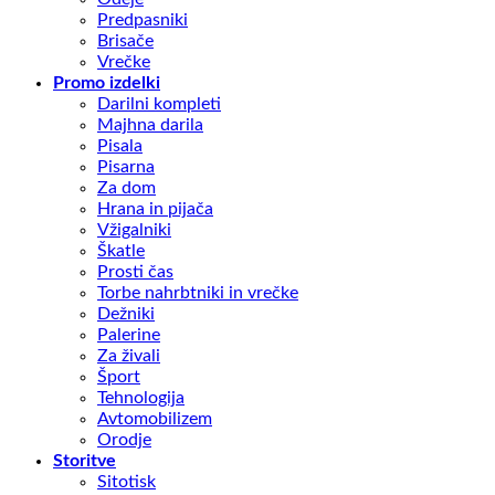
Predpasniki
Brisače
Vrečke
Promo izdelki
Darilni kompleti
Majhna darila
Pisala
Pisarna
Za dom
Hrana in pijača
Vžigalniki
Škatle
Prosti čas
Torbe nahrbtniki in vrečke
Dežniki
Palerine
Za živali
Šport
Tehnologija
Avtomobilizem
Orodje
Storitve
Sitotisk