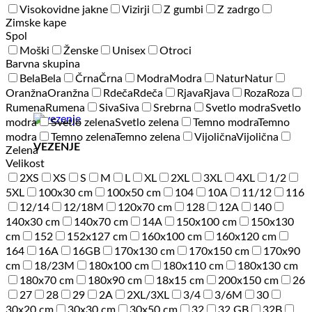
Visokovidne jakne
Vizirji
Z gumbi
Z zadrgo
Zimske kape
Spol
Moški
Ženske
Unisex
Otroci
Barvna skupina
Bela
Bela
Črna
Črna
Modra
Modra
Natur
Natur
Oranžna
Oranžna
Rdeča
Rdeča
Rjava
Rjava
Roza
Roza
Rumena
Rumena
Siva
Siva
Srebrna
Svetlo modra
Svetlo
modra
Svetlo zelena
Svetlo zelena
Temno modra
Temno
modra
Temno zelena
Temno zelena
Vijolična
Vijolična
VEZENJE
Zelena
Velikost
2XS
XS
S
M
L
XL
2XL
3XL
4XL
1/2
5XL
100x30 cm
100x50 cm
104
10A
11/12
116
12/14
12/18M
120x70 cm
128
12A
140
140x30 cm
140x70 cm
14A
150x100 cm
150x130
cm
152
152x127 cm
160x100 cm
160x120 cm
164
16A
16GB
170x130 cm
170x150 cm
170x90
cm
18/23M
180x100 cm
180x110 cm
180x130 cm
180x70 cm
180x90 cm
18x15 cm
200x150 cm
26
27
28
29
2A
2XL/3XL
3/4
3/6M
30
30x20 cm
30x30 cm
30x50 cm
32
32 GB
32B