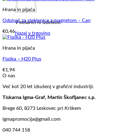
Hrana in pijača
Odpirač za steklenice z magnetom – Can
V košarici ni izdelkov.
€
0,46
Nazaj v trgovino
Hrana in pijača
Flaška – H20 Plus
€
1,94
O nas
Več kot 20 let izkušenj v grafični industriji.
Tiskarna Igma-Graf, Martin Škofljanec s.p.
Brege 60, 8273 Leskovec pri Krškem
igmapromocija@gmail.com
040 744 158