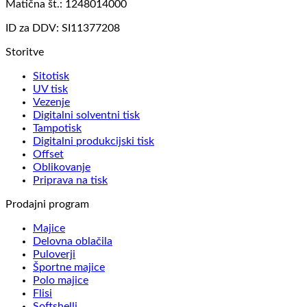
Matična št.: 1248014000
ID za DDV: SI11377208
Storitve
Sitotisk
UV tisk
Vezenje
Digitalni solventni tisk
Tampotisk
Digitalni produkcijski tisk
Offset
Oblikovanje
Priprava na tisk
Prodajni program
Majice
Delovna oblačila
Puloverji
Športne majice
Polo majice
Flisi
Softshelli