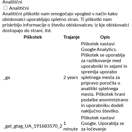
Analitični
Analitični
Analitični piškotki nam omogočajo vpogled v način kako
obiskovalci uporabljajo spletno stran. Ti piškotki nam
priskrbijo informacije o številu obiskovalcev, iz kje obiskovalci
dostopajo do strani, itd.
Piškotek
Trajanje
Opis
Piškotek nastavi
Google Analytics.
Piškotek se uporablja
za razlikovanje med
uporabniki in sejami in
spremlja uporabo
_ga
2 years
spletnega mesta za
pripravo poročila o
analitiki spletnega
mesta. Piškotek hrani
podatke anonimizirano
in uporabniku dodeli
naključno številko.
Piškotek nastavi
1
Google. Uporablja se
_gat_gtag_UA_191683570_2
minute
za ločevanje