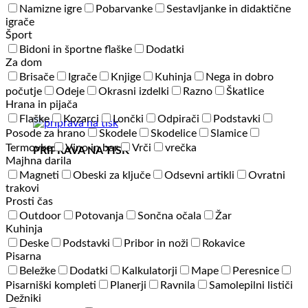
Namizne igre
Pobarvanke
Sestavljanke in didaktične
igrače
Šport
Bidoni in športne flaške
Dodatki
Za dom
Brisače
Igrače
Knjige
Kuhinja
Nega in dobro
počutje
Odeje
Okrasni izdelki
Razno
Škatlice
Hrana in pijača
Flaške
Kozarci
Lončki
Odpirači
Podstavki
Posode za hrano
Skodele
Skodelice
Slamice
Termovke
Vino in bar
Vrči
vrečka
PRIPRAVA NA TISK
Majhna darila
Magneti
Obeski za ključe
Odsevni artikli
Ovratni
trakovi
Prosti čas
Outdoor
Potovanja
Sončna očala
Žar
Kuhinja
Deske
Podstavki
Pribor in noži
Rokavice
Pisarna
Beležke
Dodatki
Kalkulatorji
Mape
Peresnice
Pisarniški kompleti
Planerji
Ravnila
Samolepilni lističi
Dežniki