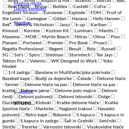
Anvil
Army
Asquith & Fox
Atlantis
AWDis
B&C
Majhna darila
Beechfield
Bruno
Bulldor
Castelli
Cofra
Darilni kompleti
Engelbert Strauss
Eurowear
Explode
FDM
Fruit of
the Loom
Gamegear
Gildan
Havana
Helly Hansen
Storitve
Itek
James & Nicholson
Jassz
k-up
Kariban
Kimood
Korntex
Kustom Kit
Luminarc
Mantis
Maxema
MOB
Myrtle Beach
Nitras
Olima
Pixo
Planam
Portwest
Premier
Pro Book
Proact
Regatta Professional
Regent
Result
Roly
Russell
SG
Sol's
Spiro
Stedman
Stormtech
Tee Jays
Tekton Pro
Valento
WK Designed to Work
Yoko
Modeli
1/4 zadrga
Bandane in Multifunkcijska pokrivala
Baseball kape
Bodiji za dojenčke
Čelade
Delovne hlače
- farmer
Delovne hlače na pas
Delovne hlače na pas -
kratke
Delovne jakne
Delovne polo majice
Delovni
čevlji
Delovni puloverji
Delovni telovniki
Dolge
Duckbill kape
Klobuki
Kratke delovne hlače
Kratke
SITOTISK
športne hlače
Markirke
Naglavni trakovi
Navadni
puloverji
Retro kape
Rokavice
S kapuco
S kapuco in
gumbi
S kapuco in zadrgo
Šali in Grelniki
Senčniki
Slinčki
Trenirke
Varnostni telovniki
Visokovidne hlače