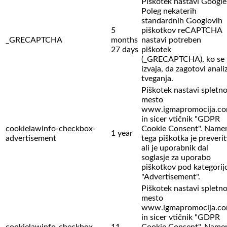
Piškotek nastavi Google
Poleg nekaterih
standardnih Googlovih
5
piškotkov reCAPTCHA
_GRECAPTCHA
months
nastavi potreben
27 days
piškotek
(_GRECAPTCHA), ko se
izvaja, da zagotovi anali
tveganja.
Piškotek nastavi spletn
mesto
www.igmapromocija.c
in sicer vtičnik "GDPR
cookielawinfo-checkbox-
Cookie Consent". Name
1 year
advertisement
tega piškotka je preverit
ali je uporabnik dal
soglasje za uporabo
piškotkov pod kategorij
"Advertisement".
Piškotek nastavi spletn
mesto
www.igmapromocija.c
in sicer vtičnik "GDPR
cookielawinfo-checkbox-
11
Cookie Consent". Name