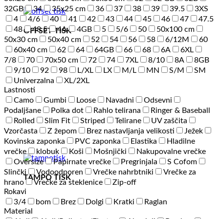
32GB
34
35x25 cm
36
37
38
39
39.5
3XS
4
4/6
40
41
42
43
44
45
46
47
47.5
48
48.5
4A
4GB
5
5/6
50
50x100 cm
OFFSET TISK
50x30 cm
50x40 cm
52
54
56
58
6/12M
60
60x40 cm
62
64
64GB
66
68
6A
6XL
7/8
70
70x50 cm
72
74
7XL
8/10
8A
8GB
9/10
92
98
L/XL
LX
M/L
MN
S/M
SM
Univerzalna
XL/2XL
Lastnosti
Camo
Gumbi
Loose
Navadni
Odsevni
Podaljšane
Polka dot
Rahlo telirana
Ringer & Baseball
Rolled
Slim Fit
Striped
Telirane
UV zaščita
Vzorčasta
Z žepom
Brez nastavljanja velikosti
Ježek
Kovinska zaponka
PVC zaponka
Elastika
Hladilne
vrečke
klobuk
Koši
Mošnjički
Nakupovalne vrečke
Oversize
Papirnate vrečke
Pregrinjala
S Cofom
Slinčki
Vodoodporen
Vrečke nahrbtniki
Vrečke za
TAMPO TISK
hrano
Vrečke za steklenice
Zip-off
Rokavi
3/4
bom
Brez
Dolgi
Kratki
Raglan
Material