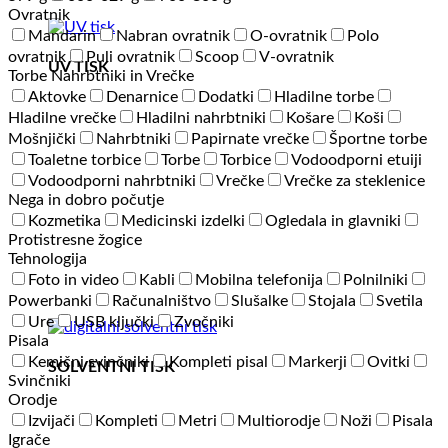
Ovratnik
Mandarin
Nabran ovratnik
O-ovratnik
Polo
ovratnik
Puli ovratnik
Scoop
V-ovratnik
UV TISK
Torbe Nahrbtniki in Vrečke
Aktovke
Denarnice
Dodatki
Hladilne torbe
Hladilne vrečke
Hladilni nahrbtniki
Košare
Koši
Mošnjički
Nahrbtniki
Papirnate vrečke
Športne torbe
Toaletne torbice
Torbe
Torbice
Vodoodporni etuiji
Vodoodporni nahrbtniki
Vrečke
Vrečke za steklenice
Nega in dobro počutje
Kozmetika
Medicinski izdelki
Ogledala in glavniki
Protistresne žogice
Tehnologija
Foto in video
Kabli
Mobilna telefonija
Polnilniki
Powerbanki
Računalništvo
Slušalke
Stojala
Svetila
Ure
USB ključki
Zvočniki
Pisala
Kemični svinčniki
Kompleti pisal
Markerji
Ovitki
SOLVENTNI TISK
Svinčniki
Orodje
Izvijači
Kompleti
Metri
Multiorodje
Noži
Pisala
Igrače