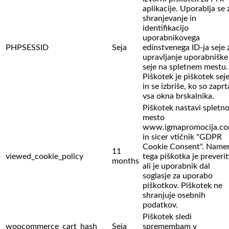
aplikacije. Uporablja se 
shranjevanje in
identifikacijo
uporabnikovega
PHPSESSID
Seja
edinstvenega ID-ja seje 
upravljanje uporabniške
seje na spletnem mestu.
Piškotek je piškotek sej
in se izbriše, ko so zaprt
vsa okna brskalnika.
Piškotek nastavi spletn
mesto
www.igmapromocija.c
in sicer vtičnik "GDPR
Cookie Consent". Name
11
viewed_cookie_policy
tega piškotka je preverit
months
ali je uporabnik dal
soglasje za uporabo
piškotkov. Piškotek ne
shranjuje osebnih
podatkov.
Piškotek sledi
woocommerce_cart_hash
Seja
spremembam v