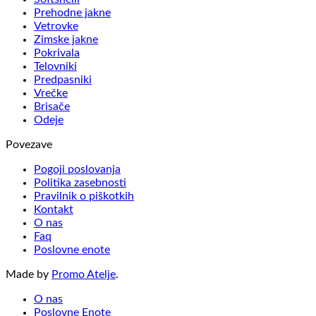
Prehodne jakne
Vetrovke
Zimske jakne
Pokrivala
Telovniki
Predpasniki
Vrečke
Brisače
Odeje
Povezave
Pogoji poslovanja
Politika zasebnosti
Pravilnik o piškotkih
Kontakt
O nas
Faq
Poslovne enote
Made by
Promo Atelje
.
O nas
Poslovne Enote