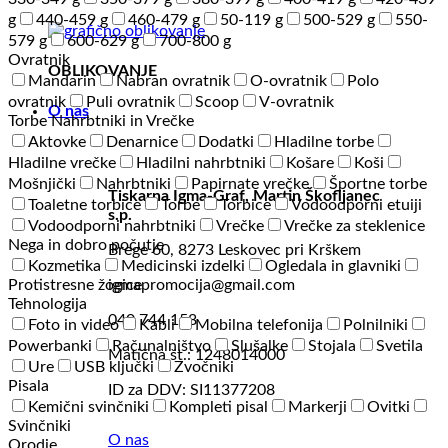
g
440-459 g
460-479 g
50-119 g
500-529 g
550-
579 g
600-629 g
700-800 g
Ovratnik
OBLIKOVANJE
Mandarin
Nabran ovratnik
O-ovratnik
Polo
ovratnik
Puli ovratnik
Scoop
V-ovratnik
O nas
Torbe Nahrbtniki in Vrečke
Aktovke
Denarnice
Dodatki
Hladilne torbe
Hladilne vrečke
Hladilni nahrbtniki
Košare
Koši
Mošnjički
Nahrbtniki
Papirnate vrečke
Športne torbe
Tiskarna Igma-Graf, Martin Škofljanec
Toaletne torbice
Torbe
Torbice
Vodoodporni etuiji
s.p.
Vodoodporni nahrbtniki
Vrečke
Vrečke za steklenice
Nega in dobro počutje
Brege 60, 8273 Leskovec pri Krškem
Kozmetika
Medicinski izdelki
Ogledala in glavniki
Protistresne žogice
igmapromocija@gmail.com
Tehnologija
040 744 158
Foto in video
Kabli
Mobilna telefonija
Polnilniki
Powerbanki
Računalništvo
Slušalke
Stojala
Svetila
Matična št.: 1248014000
Ure
USB ključki
Zvočniki
Pisala
ID za DDV: SI11377208
Kemični svinčniki
Kompleti pisal
Markerji
Ovitki
Svinčniki
O nas
Orodje