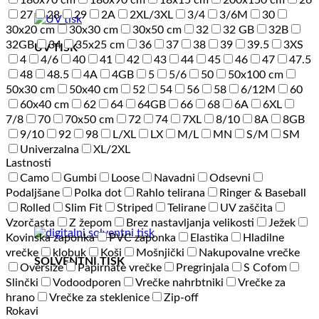
180x70 cm
180x90 cm
18x15 cm
200x150 cm
26
27
28
29
2A
2XL/3XL
3/4
3/6M
30
30x20 cm
30x30 cm
30x50 cm
32
32 GB
32B
32GB
34
35x25 cm
36
37
38
39
39.5
3XS
UV TISK
4
4/6
40
41
42
43
44
45
46
47
47.5
48
48.5
4A
4GB
5
5/6
50
50x100 cm
50x30 cm
50x40 cm
52
54
56
58
6/12M
60
60x40 cm
62
64
64GB
66
68
6A
6XL
7/8
70
70x50 cm
72
74
7XL
8/10
8A
8GB
9/10
92
98
L/XL
LX
M/L
MN
S/M
SM
Univerzalna
XL/2XL
Lastnosti
Camo
Gumbi
Loose
Navadni
Odsevni
Podaljšane
Polka dot
Rahlo telirana
Ringer & Baseball
Rolled
Slim Fit
Striped
Telirane
UV zaščita
Vzorčasta
Z žepom
Brez nastavljanja velikosti
Ježek
Kovinska zaponka
PVC zaponka
Elastika
Hladilne
vrečke
klobuk
Koši
Mošnjički
Nakupovalne vrečke
SOLVENTNI TISK
Oversize
Papirnate vrečke
Pregrinjala
S Cofom
Slinčki
Vodoodporen
Vrečke nahrbtniki
Vrečke za
hrano
Vrečke za steklenice
Zip-off
Rokavi