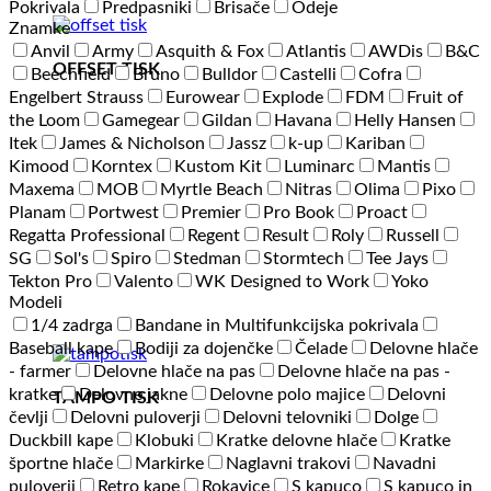
Pokrivala
Predpasniki
Brisače
Odeje
Znamke
Anvil
Army
Asquith & Fox
Atlantis
AWDis
B&C
OFFSET TISK
Beechfield
Bruno
Bulldor
Castelli
Cofra
Engelbert Strauss
Eurowear
Explode
FDM
Fruit of
the Loom
Gamegear
Gildan
Havana
Helly Hansen
Itek
James & Nicholson
Jassz
k-up
Kariban
Kimood
Korntex
Kustom Kit
Luminarc
Mantis
Maxema
MOB
Myrtle Beach
Nitras
Olima
Pixo
Planam
Portwest
Premier
Pro Book
Proact
Regatta Professional
Regent
Result
Roly
Russell
SG
Sol's
Spiro
Stedman
Stormtech
Tee Jays
Tekton Pro
Valento
WK Designed to Work
Yoko
Modeli
1/4 zadrga
Bandane in Multifunkcijska pokrivala
Baseball kape
Bodiji za dojenčke
Čelade
Delovne hlače
- farmer
Delovne hlače na pas
Delovne hlače na pas -
kratke
Delovne jakne
Delovne polo majice
Delovni
TAMPO TISK
čevlji
Delovni puloverji
Delovni telovniki
Dolge
Duckbill kape
Klobuki
Kratke delovne hlače
Kratke
športne hlače
Markirke
Naglavni trakovi
Navadni
puloverji
Retro kape
Rokavice
S kapuco
S kapuco in