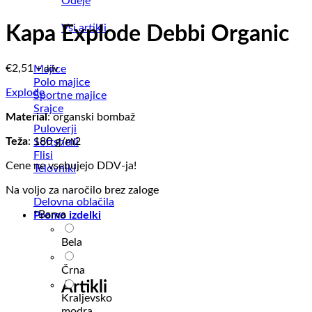
Odeje
Vsi artikli
Kapa Explode Debbi Organic
€
2,51
Majice
+ ddv
Polo majice
Explode
Športne majice
Srajce
Material
: organski bombaž
Puloverji
Teža
: 180 g/m2
Softshelli
Flisi
Cene ne vsebujejo DDV-ja!
Telovniki
Na voljo za naročilo brez zaloge
Delovna oblačila
*
Barva
Promo izdelki
Bela
Črna
Artikli
Kraljevsko
modra