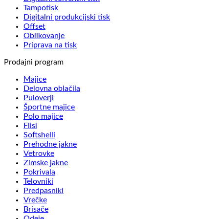
Tampotisk
Digitalni produkcijski tisk
Offset
Oblikovanje
Priprava na tisk
Prodajni program
Majice
Delovna oblačila
Puloverji
Športne majice
Polo majice
Flisi
Softshelli
Prehodne jakne
Vetrovke
Zimske jakne
Pokrivala
Telovniki
Predpasniki
Vrečke
Brisače
Odeje