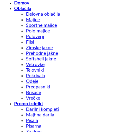
Domov
Oblačila
Delovna oblačila
Majice
Športne majice
Polo majice
Puloverji
Flisi
Zimske jakne
Prehodne jakne
Softshell jakne
Vetrovke
Telovniki
Pokrivala
Odeje
Predpasniki
Brisače
Vrečke
Promo izdelki
Darilni kompleti
Majhna darila
Pisala
Pisarna
Za dom