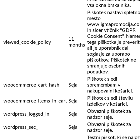
vsa okna brskalnika.
Piškotek nastavi spletn
mesto
www.igmapromocija.c
in sicer vtičnik "GDPR
Cookie Consent". Name
11
viewed_cookie_policy
tega piškotka je preverit
months
ali je uporabnik dal
soglasje za uporabo
piškotkov. Piškotek ne
shranjuje osebnih
podatkov.
Piškotek sledi
woocommerce_cart_hash
Seja
spremembam v
nakupovalni košarici.
Piškotek sledi številu
woocommerce_items_in_cart
Seja
izdelkov v košarici.
Obvezni piškotek za
wordpress_logged_in
Seja
nadzor seje.
Obvezni piškotek za
wordpress_sec_
Seja
nadzor seje.
Testni piškot, ki se nalož