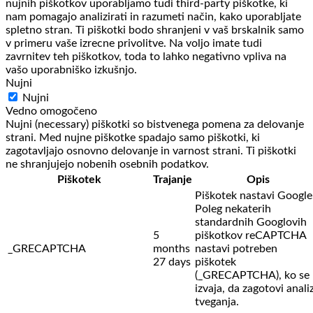
nujnih piškotkov uporabljamo tudi third-party piškotke, ki
nam pomagajo analizirati in razumeti način, kako uporabljate
spletno stran. Ti piškotki bodo shranjeni v vaš brskalnik samo
v primeru vaše izrecne privolitve. Na voljo imate tudi
zavrnitev teh piškotkov, toda to lahko negativno vpliva na
vašo uporabniško izkušnjo.
Nujni
Nujni
Vedno omogočeno
Nujni (necessary) piškotki so bistvenega pomena za delovanje
strani. Med nujne piškotke spadajo samo piškotki, ki
zagotavljajo osnovno delovanje in varnost strani. Ti piškotki
ne shranjujejo nobenih osebnih podatkov.
Piškotek
Trajanje
Opis
Piškotek nastavi Google
Poleg nekaterih
standardnih Googlovih
5
piškotkov reCAPTCHA
_GRECAPTCHA
months
nastavi potreben
27 days
piškotek
(_GRECAPTCHA), ko se
izvaja, da zagotovi anali
tveganja.