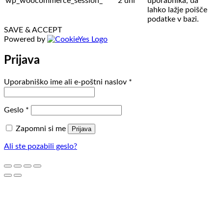
wp_woocommerce_session_
2 dni
uporabnika, da
lahko lažje poišče
podatke v bazi.
SAVE & ACCEPT
Powered by
Prijava
Zahtevano
Uporabniško ime ali e-poštni naslov
*
Zahtevano
Geslo
*
Zapomni si me
Prijava
Ali ste pozabili geslo?