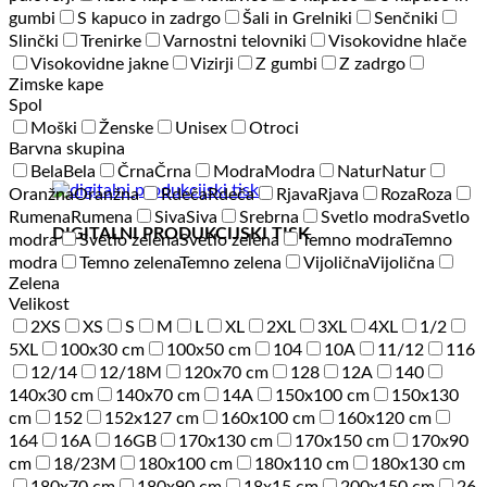
gumbi
S kapuco in zadrgo
Šali in Grelniki
Senčniki
Slinčki
Trenirke
Varnostni telovniki
Visokovidne hlače
Visokovidne jakne
Vizirji
Z gumbi
Z zadrgo
Zimske kape
Spol
Moški
Ženske
Unisex
Otroci
Barvna skupina
Bela
Bela
Črna
Črna
Modra
Modra
Natur
Natur
Oranžna
Oranžna
Rdeča
Rdeča
Rjava
Rjava
Roza
Roza
Rumena
Rumena
Siva
Siva
Srebrna
Svetlo modra
Svetlo
DIGITALNI PRODUKCIJSKI TISK
modra
Svetlo zelena
Svetlo zelena
Temno modra
Temno
modra
Temno zelena
Temno zelena
Vijolična
Vijolična
Zelena
Velikost
2XS
XS
S
M
L
XL
2XL
3XL
4XL
1/2
5XL
100x30 cm
100x50 cm
104
10A
11/12
116
12/14
12/18M
120x70 cm
128
12A
140
140x30 cm
140x70 cm
14A
150x100 cm
150x130
cm
152
152x127 cm
160x100 cm
160x120 cm
164
16A
16GB
170x130 cm
170x150 cm
170x90
cm
18/23M
180x100 cm
180x110 cm
180x130 cm