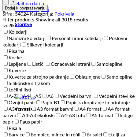
Kapa
Majhna darila
Explode
Dodaj k povpraševanju
Darilni kompleti
Debbi
Šifra:
54024
Kategorija:
Pokrivala
Organic
Filter products
Showing all 3018 results
količina
Storitve
Izdelki
Koledarji
Namizni koledarji
Personalizirani koledarji
Poslovni
koledarji
Slikovni koledarji
Pisarna
Kocke
Lepljene
Lističi
Označevalci strani
Samolepilne
Kuverte
Kuverte za strojno pakiranje
Oblazinjene
Samolepilne
Silikonske s trakom
Ločilni listi
A-Ž
A4
A5
A6
Večdelni barvni
Večdelni številke
Ovojni papir
Papir B1
Papir za kopiranje in printanje
A3 format
A3 format barvni
A4 format
A4 format
SITOTISK
barvni
A4-A3 ekološki
A4-A3 foto
A5 format
Indigo
papir
Paus papir
Pisala
Barvice
Bombice, mince in refili
Brisalci
Etuiji za