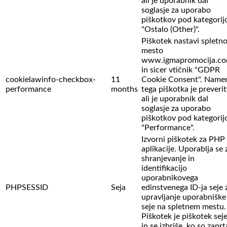
ali je uporabnik dal
soglasje za uporabo
piškotkov pod kategorij
"Ostalo (Other)".
Piškotek nastavi spletn
mesto
www.igmapromocija.c
in sicer vtičnik "GDPR
cookielawinfo-checkbox-
11
Cookie Consent". Name
performance
months
tega piškotka je preverit
ali je uporabnik dal
soglasje za uporabo
piškotkov pod kategorij
"Performance".
Izvorni piškotek za PHP
aplikacije. Uporablja se 
shranjevanje in
identifikacijo
uporabnikovega
PHPSESSID
Seja
edinstvenega ID-ja seje 
upravljanje uporabniške
seje na spletnem mestu.
Piškotek je piškotek sej
in se izbriše, ko so zaprt