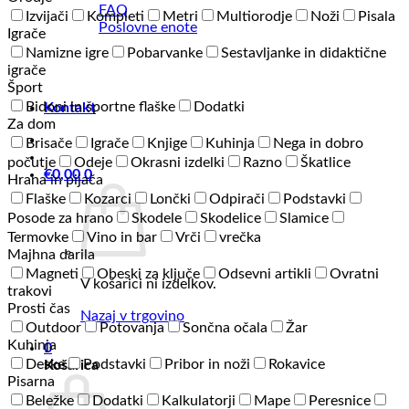
FAQ
Izvijači
Kompleti
Metri
Multiorodje
Noži
Pisala
Poslovne enote
Igrače
Namizne igre
Pobarvanke
Sestavljanke in didaktične
igrače
Šport
Bidoni in športne flaške
Dodatki
Kontakt
Za dom
Brisače
Igrače
Knjige
Kuhinja
Nega in dobro
počutje
Odeje
Okrasni izdelki
Razno
Škatlice
€
0,00
0
Hrana in pijača
Flaške
Kozarci
Lončki
Odpirači
Podstavki
Posode za hrano
Skodele
Skodelice
Slamice
Termovke
Vino in bar
Vrči
vrečka
Majhna darila
Magneti
Obeski za ključe
Odsevni artikli
Ovratni
V košarici ni izdelkov.
trakovi
Prosti čas
Nazaj v trgovino
Outdoor
Potovanja
Sončna očala
Žar
Kuhinja
0
Deske
Podstavki
Pribor in noži
Rokavice
Košarica
Pisarna
Beležke
Dodatki
Kalkulatorji
Mape
Peresnice