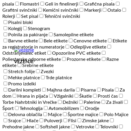
pisala
Flomastri
Geli in finelinerji
Grafična pisala
Grafitni svinčniki
Kemični svinčniki
Markerji
Ostalo
Rolerji
Set pisal
Tehnični svinčniki
Pisalni bloki
Kolegij
Stenogram
Polnila za pakiranje
Samolepilne etikete
Barvne etikete
Bele etikete
Cenovne etikete
Etikete
za registratorje in numeratorje
Odlepljive etikete
Odstranjevalec etiket
Opozorilne PVC etikete
Poliesterske odporne etikete
Prozorne etikete
Razne
VEZENJE
etikete
Srebrne etikete
Stretch folije
Zvezki
Mehke platnice
Trde platnice
Promo izdelki
Darilni kompleti
Majhna darila
Pisarna
Pisala
Za
dom
Hrana in pijača
Vžigalniki
Škatle
Prosti čas
Torbe Nahrbtniki in Vrečke
Dežniki
Palerine
Za živali
Šport
Tehnologija
Avtomobilizem
Orodje
Delovna oblačila
Majice
Športne majice
Polo Majice
Srajce
Hlače
Puloverji
Flisi
Zimske jakne
Prehodne jakne
Softshell jakne
Vetrovke
Telovniki