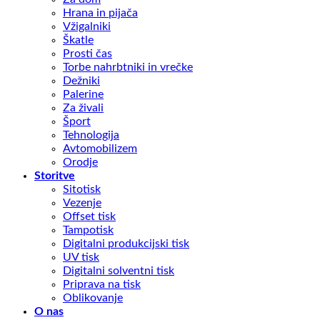
Hrana in pijača
Vžigalniki
Škatle
Prosti čas
Torbe nahrbtniki in vrečke
Dežniki
Palerine
Za živali
Šport
Tehnologija
Avtomobilizem
Orodje
Storitve
Sitotisk
Vezenje
Offset tisk
Tampotisk
Digitalni produkcijski tisk
UV tisk
Digitalni solventni tisk
Priprava na tisk
Oblikovanje
O nas