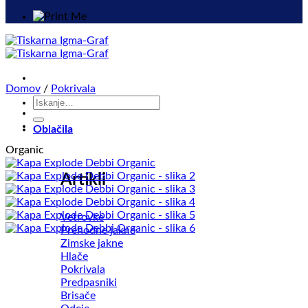
Domov
/
Pokrivala
Išči:
Oblačila
Organic
Artikli
Vetrovke
Prehodne jakne
Zimske jakne
Hlače
Pokrivala
Predpasniki
Brisače