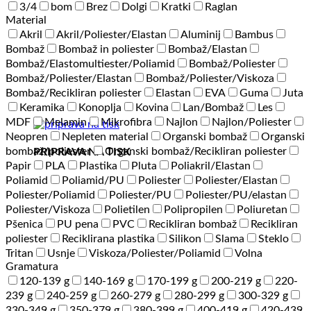
3/4
bom
Brez
Dolgi
Kratki
Raglan
Material
Akril
Akril/Poliester/Elastan
Aluminij
Bambus
Bombaž
Bombaž in poliester
Bombaž/Elastan
Bombaž/Elastomultiester/Poliamid
Bombaž/Poliester
Bombaž/Poliester/Elastan
Bombaž/Poliester/Viskoza
Bombaž/Recikliran poliester
Elastan
EVA
Guma
Juta
Keramika
Konoplja
Kovina
Lan/Bombaž
Les
MDF
Melamin
Mikrofibra
Najlon
Najlon/Poliester
Neopren
Nepleten material
Organski bombaž
Organski
bombaž/poliester
Organski bombaž/Recikliran poliester
PRIPRAVA NA TISK
Papir
PLA
Plastika
Pluta
Poliakril/Elastan
Poliamid
Poliamid/PU
Poliester
Poliester/Elastan
Poliester/Poliamid
Poliester/PU
Poliester/PU/elastan
Poliester/Viskoza
Polietilen
Polipropilen
Poliuretan
Pšenica
PU pena
PVC
Recikliran bombaž
Recikliran
poliester
Reciklirana plastika
Silikon
Slama
Steklo
Tritan
Usnje
Viskoza/Poliester/Poliamid
Volna
Gramatura
120-139 g
140-169 g
170-199 g
200-219 g
220-
239 g
240-259 g
260-279 g
280-299 g
300-329 g
330-349 g
350-379 g
380-399 g
400-419 g
420-439