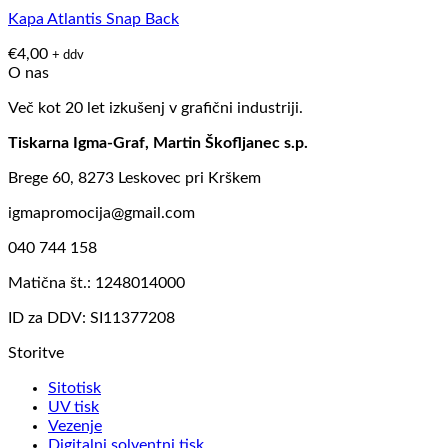
Kapa Atlantis Snap Back
€
4,00
+ ddv
O nas
Več kot 20 let izkušenj v grafični industriji.
Tiskarna Igma-Graf, Martin Škofljanec s.p.
Brege 60, 8273 Leskovec pri Krškem
igmapromocija@gmail.com
040 744 158
Matična št.: 1248014000
ID za DDV: SI11377208
Storitve
Sitotisk
UV tisk
Vezenje
Digitalni solventni tisk