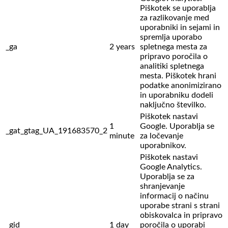
Piškotek se uporablja
za razlikovanje med
uporabniki in sejami in
spremlja uporabo
_ga
2 years
spletnega mesta za
pripravo poročila o
analitiki spletnega
mesta. Piškotek hrani
podatke anonimizirano
in uporabniku dodeli
naključno številko.
Piškotek nastavi
1
Google. Uporablja se
_gat_gtag_UA_191683570_2
minute
za ločevanje
uporabnikov.
Piškotek nastavi
Google Analytics.
Uporablja se za
shranjevanje
informacij o načinu
uporabe strani s strani
obiskovalca in pripravo
_gid
1 day
poročila o uporabi