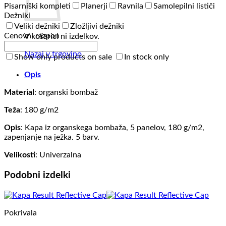
Pisarniški kompleti
Planerji
Ravnila
Samolepilni lističi
Dežniki
Veliki dežniki
Zložljivi dežniki
Cenovni razpon
V košarici ni izdelkov.
Nazaj v trgovino
Show only products on sale
In stock only
Opis
Material
: organski bombaž
Teža
: 180 g/m2
Opis
: Kapa iz organskega bombaža, 5 panelov, 180 g/m2,
zapenjanje na ježka. 5 barv.
Velikosti
: Univerzalna
Podobni izdelki
Pokrivala