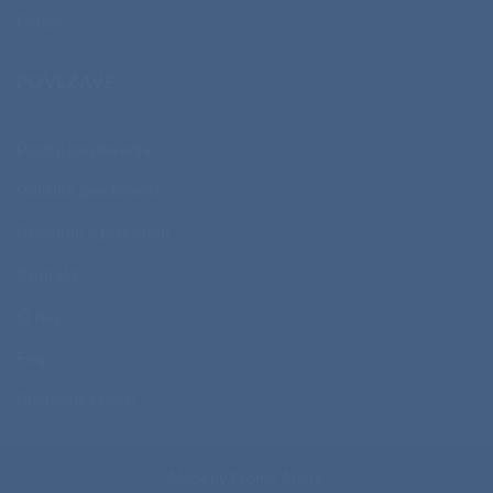
Odeje
POVEZAVE
Pogoji poslovanja
Politika zasebnosti
Pravilnik o piškotkih
Kontakt
O nas
Faq
Poslovne enote
Made by
Promo Atelje
.