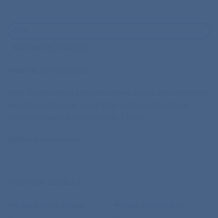
OPIS
MERE IN SPECIFIKACIJE
Material
: 100% bombaž
Opis
: Tri delna kapa. Dva dekorativna šiva na šiltu. Pokončni
panel in elastični trak zadaj. Štirje obšiti zračniki. Zadaj
popolnoma zaprta. Zakrivljen šilt. 7 barv.
Velikosti
: Univerzalna
PODOBNI IZDELKI