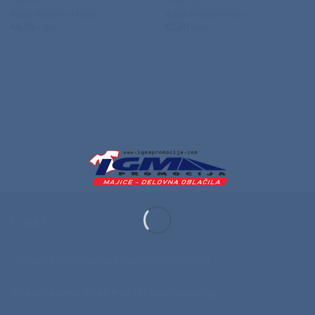
POKRIVALA
POKRIVALA
Kapa Atlantis Urban
Kapa Atlantis Jolly
€
6,05
€
3,80
+ ddv
+ ddv
O NAS
Več kot 20 let izkušenj v grafični industriji.
Tiskarna Igma-Graf, Martin Škofljanec s.p.