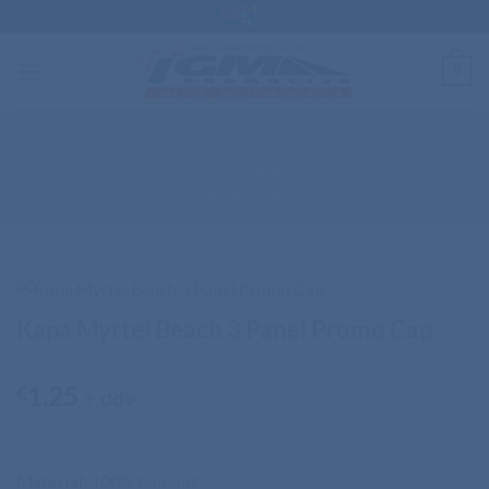
Skip
to
content
0
DOMOV
/
POKRIVALA
Kapa Myrtel Beach 3 Panel Promo Cap
1,25
€
+ ddv
Material
: 100% bombaž