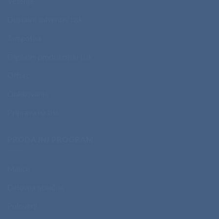
Vezenje
Digitalni solventni tisk
Tampotisk
Digitalni produkcijski tisk
Offset
Oblikovanje
Priprava na tisk
PRODAJNI PROGRAM
Majice
Delovna oblačila
Puloverji