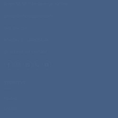
Brege 60, 8273 Leskovec pri Krškem
igmapromocija@gmail.com
040 744 158
Matična št.: 1248014000
ID za DDV: SI11377208
STORITVE
Sitotisk
UV tisk