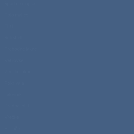
Športne majice
Polo majice
Flisi
Softshelli
Prehodne jakne
Vetrovke
Zimske jakne
Pokrivala
Telovniki
Predpasniki
Vrečke
Brisače