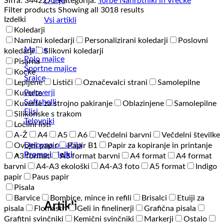
Odeje
Šifra:
3442271
Kategorija:
Torbe Nahrbtniki in Vrečke
105
Filter products
Showing all 3018 results
količina
Izdelki
Vsi artikli
Koledarji
Namizni koledarji
Personalizirani koledarji
Poslovni
Majice
koledarji
Slikovni koledarji
Polo majice
Pisarna
Športne majice
Kocke
Srajce
Lepljene
Lističi
Označevalci strani
Samolepilne
Puloverji
Kuverte
Softshelli
Kuverte za strojno pakiranje
Oblazinjene
Samolepilne
Flisi
Silikonske s trakom
Telovniki
Ločilni listi
A-Ž
A4
A5
A6
Večdelni barvni
Večdelni številke
Delovna oblačila
Ovojni papir
Papir B1
Papir za kopiranje in printanje
Promo izdelki
A3 format
A3 format barvni
A4 format
A4 format
barvni
A4-A3 ekološki
A4-A3 foto
A5 format
Indigo
papir
Paus papir
Pisala
Barvice
Bombice, mince in refili
Brisalci
Etuiji za
Artikli
pisala
Flomastri
Geli in finelinerji
Grafična pisala
Grafitni svinčniki
Kemični svinčniki
Markerji
Ostalo