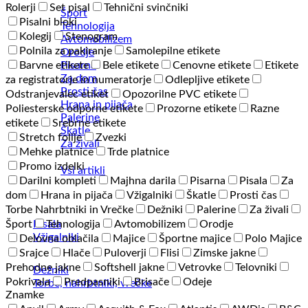
Rolerji
Set pisal
Tehnični svinčniki
Šport
Pisalni bloki
Tehnologija
Kolegij
Stenogram
Avtomobilizem
Polnila za pakiranje
Samolepilne etikete
Orodje
Pisarna
Barvne etikete
Bele etikete
Cenovne etikete
Etikete
Za dom
za registratorje in numeratorje
Odlepljive etikete
Prosti čas
Odstranjevalec etiket
Opozorilne PVC etikete
Hrana in pijača
Poliesterske odporne etikete
Prozorne etikete
Razne
Palerine
etikete
Srebrne etikete
Škatle
Stretch folije
Zvezki
Za živali
Mehke platnice
Trde platnice
Promo izdelki
Vsi artikli
Darilni kompleti
Majhna darila
Pisarna
Pisala
Za
dom
Hrana in pijača
Vžigalniki
Škatle
Prosti čas
Torbe Nahrbtniki in Vrečke
Dežniki
Palerine
Za živali
Pisala
Šport
Tehnologija
Avtomobilizem
Orodje
Vžigalniki
Delovna oblačila
Majice
Športne majice
Polo Majice
Srajce
Hlače
Puloverji
Flisi
Zimske jakne
Prehodne jakne
Softshell jakne
Vetrovke
Telovniki
Dežniki
Pokrivala
Predpasniki
Brisače
Odeje
Torbe, nahrbtniki, vrečke
Znamke