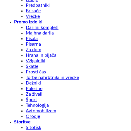
Predpasniki
Brisače
Vrečke
Promo izdelki
Darilni kompleti
Majhna darila
Pisala
Pisarna
Za dom
Hrana in pijača
Vžigalniki
Škatle
Prosti čas
Torbe nahrbtniki in vrečke
Dežniki
Palerine
Za živali
Šport
Tehnologija
Avtomobilizem
Orodje
Storitve
Sitotisk