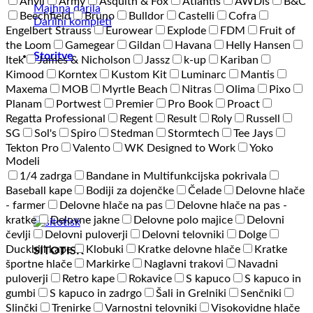
Anvil
Army
Asquith & Fox
Atlantis
AWDis
B&C
Majhna darila
Beechfield
Bruno
Bulldor
Castelli
Cofra
Darilni kompleti
Engelbert Strauss
Eurowear
Explode
FDM
Fruit of
the Loom
Gamegear
Gildan
Havana
Helly Hansen
Storitve
Itek
James & Nicholson
Jassz
k-up
Kariban
Kimood
Korntex
Kustom Kit
Luminarc
Mantis
Maxema
MOB
Myrtle Beach
Nitras
Olima
Pixo
Planam
Portwest
Premier
Pro Book
Proact
Regatta Professional
Regent
Result
Roly
Russell
SG
Sol's
Spiro
Stedman
Stormtech
Tee Jays
Tekton Pro
Valento
WK Designed to Work
Yoko
Modeli
1/4 zadrga
Bandane in Multifunkcijska pokrivala
Baseball kape
Bodiji za dojenčke
Čelade
Delovne hlače
- farmer
Delovne hlače na pas
Delovne hlače na pas -
kratke
Delovne jakne
Delovne polo majice
Delovni
čevlji
Delovni puloverji
Delovni telovniki
Dolge
Duckbill kape
Klobuki
Kratke delovne hlače
Kratke
SITOTISK
športne hlače
Markirke
Naglavni trakovi
Navadni
puloverji
Retro kape
Rokavice
S kapuco
S kapuco in
gumbi
S kapuco in zadrgo
Šali in Grelniki
Senčniki
Slinčki
Trenirke
Varnostni telovniki
Visokovidne hlače