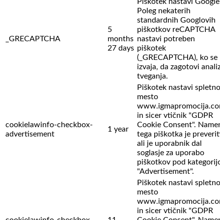
Piškotek nastavi Google
Poleg nekaterih
standardnih Googlovih
5
piškotkov reCAPTCHA
_GRECAPTCHA
months
nastavi potreben
27 days
piškotek
(_GRECAPTCHA), ko se
izvaja, da zagotovi anali
tveganja.
Piškotek nastavi spletn
mesto
www.igmapromocija.c
in sicer vtičnik "GDPR
cookielawinfo-checkbox-
Cookie Consent". Name
1 year
advertisement
tega piškotka je preverit
ali je uporabnik dal
soglasje za uporabo
piškotkov pod kategorij
"Advertisement".
Piškotek nastavi spletn
mesto
www.igmapromocija.c
in sicer vtičnik "GDPR
cookielawinfo-checkbox-
11
Cookie Consent". Name