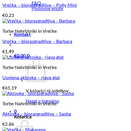
FAQ
Vrečka – biorazgradljiva – Polly Mini
Poslovne enote
€
0,23
Torbe Nahrbtniki in Vrečke
Kontakt
Vrečka – biorazgradljiva – Barbara
€
1,49
€
0,00
0
Torbe Nahrbtniki in Vrečke
Usnjena aktovka – rjava glat
€
61,19
V košarici ni izdelkov.
Nazaj v trgovino
Torbe Nahrbtniki in Vrečke
0
Aktovka – biorazgradljiva – Sasha
Košarica
€
2,86