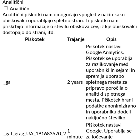
Analitični
Analitični
Analitični piškotki nam omogočajo vpogled v način kako
obiskovalci uporabljajo spletno stran. Ti piškotki nam
priskrbijo informacije o številu obiskovalcev, iz kje obiskovalci
dostopajo do strani, itd.
Piškotek
Trajanje
Opis
Piškotek nastavi
Google Analytics.
Piškotek se uporablja
za razlikovanje med
uporabniki in sejami in
spremlja uporabo
_ga
2 years
spletnega mesta za
pripravo poročila o
analitiki spletnega
mesta. Piškotek hrani
podatke anonimizirano
in uporabniku dodeli
naključno številko.
Piškotek nastavi
1
Google. Uporablja se
_gat_gtag_UA_191683570_2
minute
za ločevanje