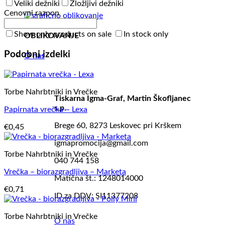
Veliki dežniki
Zložljivi dežniki
Cenovni razpon
Show only products on sale
In stock only
OBLIKOVANJE
Podobni izdelki
O nas
Torbe Nahrbtniki in Vrečke
Tiskarna Igma-Graf, Martin Škofljanec
s.p.
Papirnata vrečka – Lexa
Brege 60, 8273 Leskovec pri Krškem
€
0,45
igmapromocija@gmail.com
Torbe Nahrbtniki in Vrečke
040 744 158
Vrečka – biorazgradljiva – Marketa
Matična št.: 1248014000
€
0,71
ID za DDV: SI11377208
Torbe Nahrbtniki in Vrečke
O nas