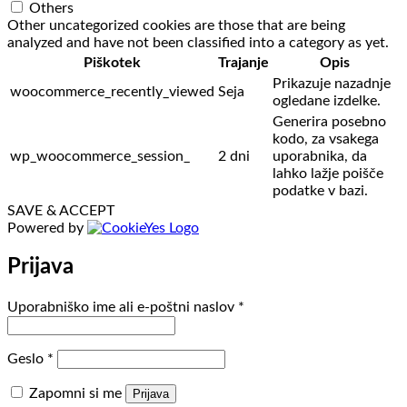
Others
Other uncategorized cookies are those that are being
analyzed and have not been classified into a category as yet.
Piškotek
Trajanje
Opis
Prikazuje nazadnje
woocommerce_recently_viewed
Seja
ogledane izdelke.
Generira posebno
kodo, za vsakega
wp_woocommerce_session_
2 dni
uporabnika, da
lahko lažje poišče
podatke v bazi.
SAVE & ACCEPT
Powered by
Prijava
Zahtevano
Uporabniško ime ali e-poštni naslov
*
Zahtevano
Geslo
*
Zapomni si me
Prijava