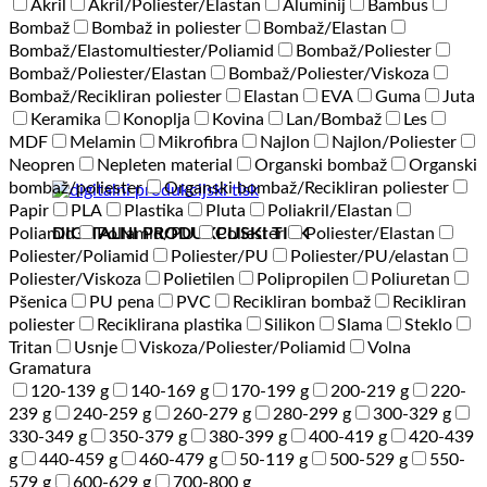
Akril
Akril/Poliester/Elastan
Aluminij
Bambus
Bombaž
Bombaž in poliester
Bombaž/Elastan
Bombaž/Elastomultiester/Poliamid
Bombaž/Poliester
Bombaž/Poliester/Elastan
Bombaž/Poliester/Viskoza
Bombaž/Recikliran poliester
Elastan
EVA
Guma
Juta
Keramika
Konoplja
Kovina
Lan/Bombaž
Les
MDF
Melamin
Mikrofibra
Najlon
Najlon/Poliester
Neopren
Nepleten material
Organski bombaž
Organski
bombaž/poliester
Organski bombaž/Recikliran poliester
Papir
PLA
Plastika
Pluta
Poliakril/Elastan
DIGITALNI PRODUKCIJSKI TISK
Poliamid
Poliamid/PU
Poliester
Poliester/Elastan
Poliester/Poliamid
Poliester/PU
Poliester/PU/elastan
Poliester/Viskoza
Polietilen
Polipropilen
Poliuretan
Pšenica
PU pena
PVC
Recikliran bombaž
Recikliran
poliester
Reciklirana plastika
Silikon
Slama
Steklo
Tritan
Usnje
Viskoza/Poliester/Poliamid
Volna
Gramatura
120-139 g
140-169 g
170-199 g
200-219 g
220-
239 g
240-259 g
260-279 g
280-299 g
300-329 g
330-349 g
350-379 g
380-399 g
400-419 g
420-439
g
440-459 g
460-479 g
50-119 g
500-529 g
550-
579 g
600-629 g
700-800 g