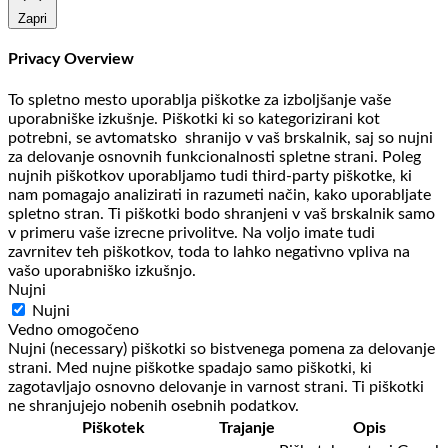
Zapri
Privacy Overview
To spletno mesto uporablja piškotke za izboljšanje vaše
uporabniške izkušnje. Piškotki ki so kategorizirani kot
potrebni, se avtomatsko shranijo v vaš brskalnik, saj so nujni
za delovanje osnovnih funkcionalnosti spletne strani. Poleg
nujnih piškotkov uporabljamo tudi third-party piškotke, ki
nam pomagajo analizirati in razumeti način, kako uporabljate
spletno stran. Ti piškotki bodo shranjeni v vaš brskalnik samo
v primeru vaše izrecne privolitve. Na voljo imate tudi
zavrnitev teh piškotkov, toda to lahko negativno vpliva na
vašo uporabniško izkušnjo.
Nujni
Nujni
Vedno omogočeno
Nujni (necessary) piškotki so bistvenega pomena za delovanje
strani. Med nujne piškotke spadajo samo piškotki, ki
zagotavljajo osnovno delovanje in varnost strani. Ti piškotki
ne shranjujejo nobenih osebnih podatkov.
Piškotek
Trajanje
Opis