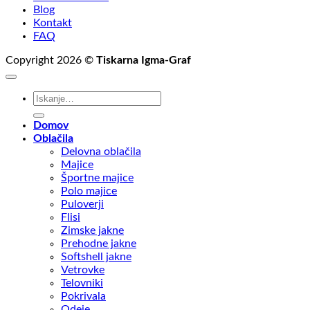
Blog
Kontakt
FAQ
Copyright 2026 ©
Tiskarna Igma-Graf
Išči:
Domov
Oblačila
Delovna oblačila
Majice
Športne majice
Polo majice
Puloverji
Flisi
Zimske jakne
Prehodne jakne
Softshell jakne
Vetrovke
Telovniki
Pokrivala
Odeje