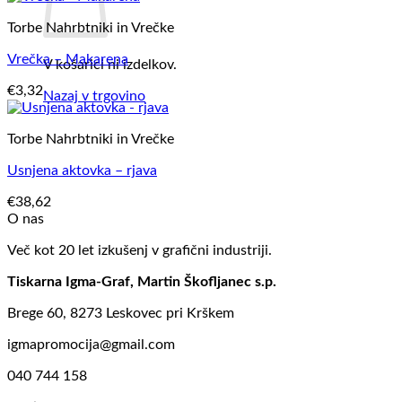
Torbe Nahrbtniki in Vrečke
Vrečka – Makarena
V košarici ni izdelkov.
€
3,32
Nazaj v trgovino
Torbe Nahrbtniki in Vrečke
Usnjena aktovka – rjava
€
38,62
O nas
Več kot 20 let izkušenj v grafični industriji.
Tiskarna Igma-Graf, Martin Škofljanec s.p.
Brege 60, 8273 Leskovec pri Krškem
igmapromocija@gmail.com
040 744 158