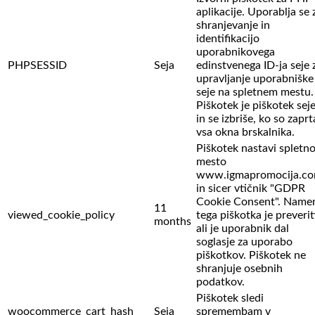
aplikacije. Uporablja se 
shranjevanje in
identifikacijo
uporabnikovega
PHPSESSID
Seja
edinstvenega ID-ja seje 
upravljanje uporabniške
seje na spletnem mestu.
Piškotek je piškotek sej
in se izbriše, ko so zaprt
vsa okna brskalnika.
Piškotek nastavi spletn
mesto
www.igmapromocija.c
in sicer vtičnik "GDPR
Cookie Consent". Name
11
viewed_cookie_policy
tega piškotka je preverit
months
ali je uporabnik dal
soglasje za uporabo
piškotkov. Piškotek ne
shranjuje osebnih
podatkov.
Piškotek sledi
woocommerce_cart_hash
Seja
spremembam v