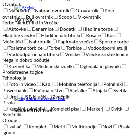
Ovratnik
Mandarin
Nabran ovratnik
O-ovratnik
Polo
ovratnik
Puli ovratnik
Scoop
V-ovratnik
UV TISK
Torbe Nahrbtniki in Vrečke
Aktovke
Denarnice
Dodatki
Hladilne torbe
Hladilne vrečke
Hladilni nahrbtniki
Košare
Koši
Mošnjički
Nahrbtniki
Papirnate vrečke
Športne torbe
Toaletne torbice
Torbe
Torbice
Vodoodporni etuiji
Vodoodporni nahrbtniki
Vrečke
Vrečke za steklenice
Nega in dobro počutje
Kozmetika
Medicinski izdelki
Ogledala in glavniki
Protistresne žogice
Tehnologija
Foto in video
Kabli
Mobilna telefonija
Polnilniki
Powerbanki
Računalništvo
Slušalke
Stojala
Svetila
Ure
USB ključki
Zvočniki
Pisala
Kemični svinčniki
Kompleti pisal
Markerji
Ovitki
SOLVENTNI TISK
Svinčniki
Orodje
Izvijači
Kompleti
Metri
Multiorodje
Noži
Pisala
Igrače