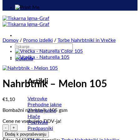
Domov
/
Promo izdelki
/
Torbe Nahrbtniki in Vrečke
Išči:
Oblačila
Artikli
Nahrbtnik – Melon 105
Vetrovke
€
1,10
Prehodne jakne
Bombažni nahrbtnik. 105 gsm
Zimske jakne
Hlače
Cene ne vsebujejo DDV-ja!
Pokrivala
Nahrbtnik
Predpasniki
-
Brisače
Dodaj k povpraševanju
Melon