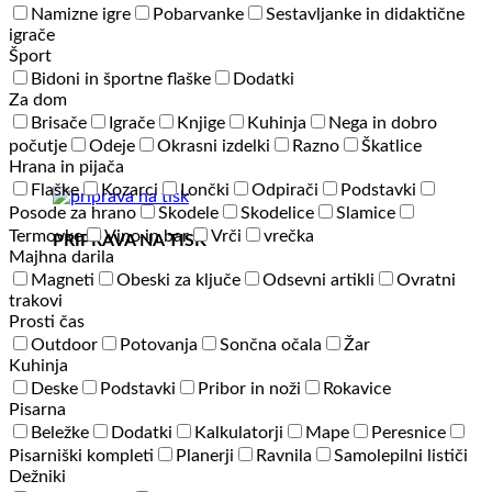
Namizne igre
Pobarvanke
Sestavljanke in didaktične
igrače
Šport
Bidoni in športne flaške
Dodatki
Za dom
Brisače
Igrače
Knjige
Kuhinja
Nega in dobro
počutje
Odeje
Okrasni izdelki
Razno
Škatlice
Hrana in pijača
Flaške
Kozarci
Lončki
Odpirači
Podstavki
Posode za hrano
Skodele
Skodelice
Slamice
Termovke
Vino in bar
Vrči
vrečka
PRIPRAVA NA TISK
Majhna darila
Magneti
Obeski za ključe
Odsevni artikli
Ovratni
trakovi
Prosti čas
Outdoor
Potovanja
Sončna očala
Žar
Kuhinja
Deske
Podstavki
Pribor in noži
Rokavice
Pisarna
Beležke
Dodatki
Kalkulatorji
Mape
Peresnice
Pisarniški kompleti
Planerji
Ravnila
Samolepilni lističi
Dežniki