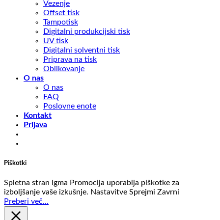
Vezenje
Offset tisk
Tampotisk
Digitalni produkcijski tisk
UV tisk
Digitalni solventni tisk
Priprava na tisk
Oblikovanje
O nas
O nas
FAQ
Poslovne enote
Kontakt
Prijava
Piškotki
Spletna stran Igma Promocija uporablja piškotke za
izboljšanje vaše izkušnje.
Nastavitve
Sprejmi
Zavrni
Preberi več...