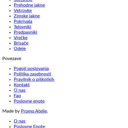
Prehodne jakne
Vetrovke
Zimske jakne
Pokrivala
Telovniki
Predpasniki
Vrečke
Brisače
Odeje
Povezave
Pogoji poslovanja
Politika zasebnosti
Pravilnik o piškotkih
Kontakt
O nas
Faq
Poslovne enote
Made by
Promo Atelje
.
O nas
Poslovne Enote