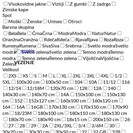
Visokovidne jakne
Vizirji
Z gumbi
Z zadrgo
Zimske kape
Spol
Moški
Ženske
Unisex
Otroci
Barvna skupina
Bela
Bela
Črna
Črna
Modra
Modra
Natur
Natur
Oranžna
Oranžna
Rdeča
Rdeča
Rjava
Rjava
Roza
Roza
Rumena
Rumena
Siva
Siva
Srebrna
Svetlo modra
Svetlo
modra
Svetlo zelena
Svetlo zelena
Temno modra
Temno
modra
Temno zelena
Temno zelena
Vijolična
Vijolična
VEZENJE
Zelena
Velikost
2XS
XS
S
M
L
XL
2XL
3XL
4XL
1/2
5XL
100x30 cm
100x50 cm
104
10A
11/12
116
12/14
12/18M
120x70 cm
128
12A
140
140x30 cm
140x70 cm
14A
150x100 cm
150x130
cm
152
152x127 cm
160x100 cm
160x120 cm
164
16A
16GB
170x130 cm
170x150 cm
170x90
cm
18/23M
180x100 cm
180x110 cm
180x130 cm
180x70 cm
180x90 cm
18x15 cm
200x150 cm
26
27
28
29
2A
2XL/3XL
3/4
3/6M
30
30x20 cm
30x30 cm
30x50 cm
32
32 GB
32B