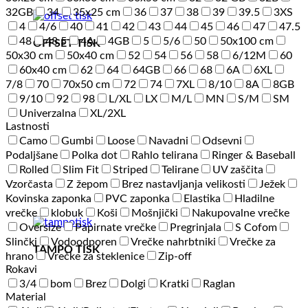
32GB
34
35x25 cm
36
37
38
39
39.5
3XS
4
4/6
40
41
42
43
44
45
46
47
47.5
48
48.5
4A
4GB
5
5/6
50
50x100 cm
OFFSET TISK
50x30 cm
50x40 cm
52
54
56
58
6/12M
60
60x40 cm
62
64
64GB
66
68
6A
6XL
7/8
70
70x50 cm
72
74
7XL
8/10
8A
8GB
9/10
92
98
L/XL
LX
M/L
MN
S/M
SM
Univerzalna
XL/2XL
Lastnosti
Camo
Gumbi
Loose
Navadni
Odsevni
Podaljšane
Polka dot
Rahlo telirana
Ringer & Baseball
Rolled
Slim Fit
Striped
Telirane
UV zaščita
Vzorčasta
Z žepom
Brez nastavljanja velikosti
Ježek
Kovinska zaponka
PVC zaponka
Elastika
Hladilne
vrečke
klobuk
Koši
Mošnjički
Nakupovalne vrečke
Oversize
Papirnate vrečke
Pregrinjala
S Cofom
Slinčki
Vodoodporen
Vrečke nahrbtniki
Vrečke za
TAMPO TISK
hrano
Vrečke za steklenice
Zip-off
Rokavi
3/4
bom
Brez
Dolgi
Kratki
Raglan
Material