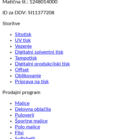
Matična št.: 1248014000
ID za DDV: SI11377208
Storitve
Sitotisk
UV tisk
Vezenje
Digitalni solventni tisk
Tampotisk
Digitalni produkcijski tisk
Offset
Oblikovanje
Priprava na tisk
Prodajni program
Majice
Delovna oblačila
Puloverji
Športne majice
Polo majice
Flisi
Softshelli