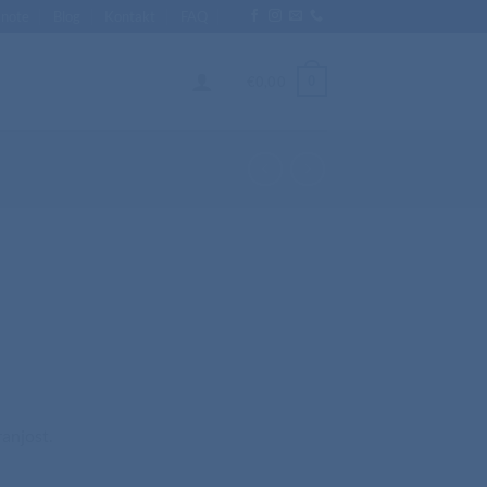
Enote
Blog
Kontakt
FAQ
0
€
0,00
anjost.