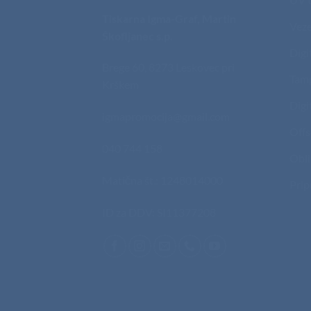
Tiskarna Igma-Graf, Martin
Veze
Škofljanec s.p.
Digi
Brege 60, 8273 Leskovec pri
Tam
Krškem
Digi
igmapromocija@gmail.com
Offs
040 744 158
Obli
Matična št.: 1248014000
Prip
ID za DDV: SI11377208