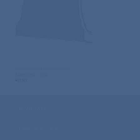
TORBE NAHRBTNIKI IN 
Vrečka – biorazgradlj
€
0,61
TORBE NAHRBTNIKI IN VREČKE
Nahrbtnik – City
€
0,90
POVEZAVE
Pogoji poslovanja
Politika zasebnosti