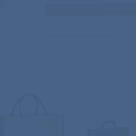
DODAJ K PO
Šifra:
3414171
Kategorija:
Torbe Nahrbtniki in Vrečke