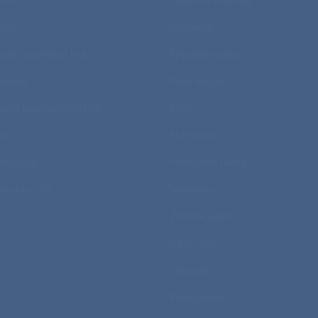
nje
Puloverji
talni solventni tisk
Športne majice
potisk
Polo majice
talni produkcijski tisk
Flisi
et
Softshelli
kovanje
Prehodne jakne
rava na tisk
Vetrovke
Zimske jakne
Pokrivala
Telovniki
Predpasniki