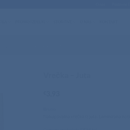
O nas
Poslovne 
ILA
PROMO IZDELKI
STORITVE
O NAS
KONTAKT
E NAHRBTNIKI IN VREČKE
Vrečka – Juta
3,93
€
Bruno
Nakupovalna vrečka iz jute. Laminirana notr
Cene ne vsebujejo DDV-ja!