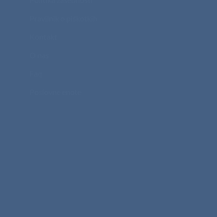
Pravilnik o piškotkih
Kontakt
O nas
Faq
Poslovne enote