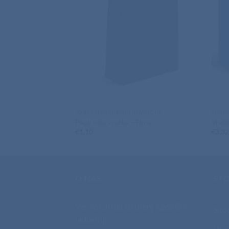
TORBE NAHRBTNIKI IN VREČKE
TORBE
Papirnata vrečka – Dina
Vreč
€
1,10
€
3,3
O NAS
STO
Več kot 20 let izkušenj v grafični
Sito
industriji.
UV t