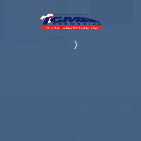
 NAHRBTNIKI IN VREČKE
TORBE NAHRBTNIKI IN VREČKE
ka – Makarena
Usnjena aktovka – rjava glat
2
€
61,19
RITVE
PRODAJNI PROGRAM
tisk
Majice
isk
Delovna oblačila