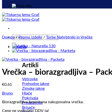
Išči:
Domov
/
Promo izdelki
/
Torbe Nahrbtniki in Vrečke
Oblačila
Artikli
Vrečka – biorazgradljiva – Pac
Vetrovke
Prehodne jakne
€
0,61
Zimske jakne
Hlače
Bruno
Pokrivala
Biorazgradljiva laminirana nakupovalna vrečka.
Predpasniki
Brisače
Cene ne vsebujejo DDV-ja!