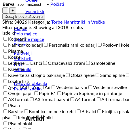
Odeje
Barva
Počisti
Vrečka
Vsi artikli
-
Dodaj k povpraševanju
biorazgradljiva
Šifra:
34026
Kategorija:
Torbe Nahrbtniki in Vrečke
-
Filter products
Showing all 3018 results
Majice
Packeta
Izdelki
Polo majice
količina
Koledarji
Športne majice
Srajce
Namizni koledarji
Personalizirani koledarji
Poslovni kole
Pisarna
Puloverji
Kocke
Softshelli
Lepljene
Lističi
Označevalci strani
Samolepilne
Flisi
Kuverte
Telovniki
Kuverte za strojno pakiranje
Oblazinjene
Samolepilne
Ločilni listi
Delovna oblačila
A-Ž
A4
A5
A6
Večdelni barvni
Večdelni številke
Promo izdelki
Ovojni papir
Papir B1
Papir za kopiranje in printanje
A3 format
A3 format barvni
A4 format
A4 format ba
Pisala
Barvice
Bombice, mince in refili
Brisalci
Etuiji za pisal
Artikli
pisal
Tehnični svinčniki
Pisalni bloki