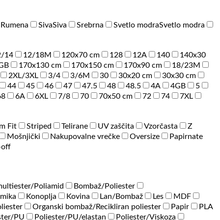
a
Rumena
Siva
Siva
Srebrna
Svetlo modra
Svetlo modra
2/14
12/18M
120x70 cm
128
12A
140
140x30
GB
170x130 cm
170x150 cm
170x90 cm
18/23M
2XL/3XL
3/4
3/6M
30
30x20 cm
30x30 cm
44
45
46
47
47.5
48
48.5
4A
4GB
5
68
6A
6XL
7/8
70
70x50 cm
72
74
7XL
im Fit
Striped
Telirane
UV zaščita
Vzorčasta
Z
Mošnjički
Nakupovalne vrečke
Oversize
Papirnate
-off
ultiester/Poliamid
Bombaž/Poliester
amika
Konoplja
Kovina
Lan/Bombaž
Les
MDF
liester
Organski bombaž/Recikliran poliester
Papir
PLA
ster/PU
Poliester/PU/elastan
Poliester/Viskoza