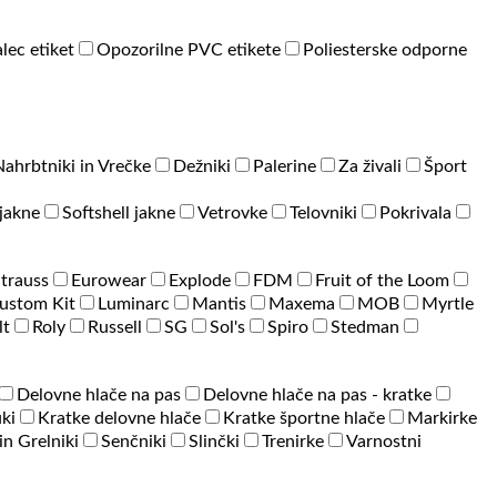
lec etiket
Opozorilne PVC etikete
Poliesterske odporne
Nahrbtniki in Vrečke
Dežniki
Palerine
Za živali
Šport
jakne
Softshell jakne
Vetrovke
Telovniki
Pokrivala
Strauss
Eurowear
Explode
FDM
Fruit of the Loom
ustom Kit
Luminarc
Mantis
Maxema
MOB
Myrtle
lt
Roly
Russell
SG
Sol's
Spiro
Stedman
Delovne hlače na pas
Delovne hlače na pas - kratke
ki
Kratke delovne hlače
Kratke športne hlače
Markirke
 in Grelniki
Senčniki
Slinčki
Trenirke
Varnostni