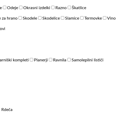
e
Odeje
Okrasni izdelki
Razno
Škatlice
 za hrano
Skodele
Skodelice
Slamice
Termovke
Vino 
ovi
arniški kompleti
Planerji
Ravnila
Samolepilni lističi
, Rdeča