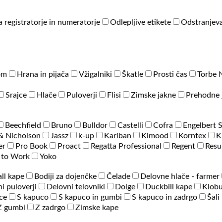
a registratorje in numeratorje
Odlepljive etikete
Odstranjeva
om
Hrana in pijača
Vžigalniki
Škatle
Prosti čas
Torbe 
Srajce
Hlače
Puloverji
Flisi
Zimske jakne
Prehodne 
Beechfield
Bruno
Bulldor
Castelli
Cofra
Engelbert 
& Nicholson
Jassz
k-up
Kariban
Kimood
Korntex
K
er
Pro Book
Proact
Regatta Professional
Regent
Resu
 to Work
Yoko
ll kape
Bodiji za dojenčke
Čelade
Delovne hlače - farmer
i puloverji
Delovni telovniki
Dolge
Duckbill kape
Klobu
ce
S kapuco
S kapuco in gumbi
S kapuco in zadrgo
Šali
Z gumbi
Z zadrgo
Zimske kape