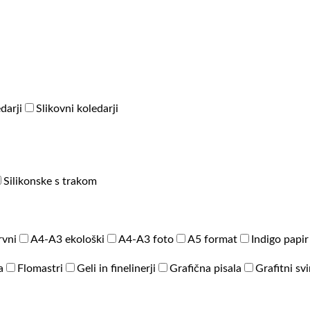
darji
Slikovni koledarji
Silikonske s trakom
rvni
A4-A3 ekološki
A4-A3 foto
A5 format
Indigo papir
a
Flomastri
Geli in finelinerji
Grafična pisala
Grafitni sv