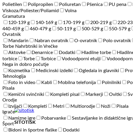
Polietilen
Polipropilen
Poliuretan
Pšenica
PU pena
Viskoza/Poliester/Poliamid
Volna
Gramatura
120-139 g
140-169 g
170-199 g
200-219 g
220-23
440-459 g
460-479 g
50-119 g
500-529 g
550-579 g
Ovratnik
Mandarin
Nabran ovratnik
O-ovratnik
Polo ovratnik
Torbe Nahrbtniki in Vrečke
Aktovke
Denarnice
Dodatki
Hladilne torbe
Hladiln
torbice
Torbe
Torbice
Vodoodporni etuiji
Vodoodporni
Nega in dobro počutje
Kozmetika
Medicinski izdelki
Ogledala in glavniki
Pro
Tehnologija
Foto in video
Kabli
Mobilna telefonija
Polnilniki
Po
Pisala
Kemični svinčniki
Kompleti pisal
Markerji
Ovitki
Sv
Orodje
Izvijači
Kompleti
Metri
Multiorodje
Noži
Pisala
Igrače
Namizne igre
Pobarvanke
Sestavljanke in didaktične ig
SITOTISK
Šport
Bidoni in športne flaške
Dodatki