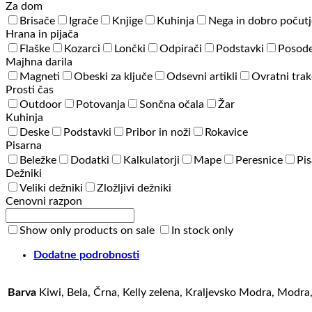
Za dom
Brisače
Igrače
Knjige
Kuhinja
Nega in dobro počutj
Hrana in pijača
Flaške
Kozarci
Lončki
Odpirači
Podstavki
Posode
Majhna darila
Magneti
Obeski za ključe
Odsevni artikli
Ovratni trak
Prosti čas
Outdoor
Potovanja
Sončna očala
Žar
Kuhinja
Deske
Podstavki
Pribor in noži
Rokavice
Pisarna
Beležke
Dodatki
Kalkulatorji
Mape
Peresnice
Pis
Dežniki
Veliki dežniki
Zložljivi dežniki
Cenovni razpon
Show only products on sale
In stock only
Dodatne podrobnosti
Barva
Kiwi, Bela, Črna, Kelly zelena, Kraljevsko Modra, Modra