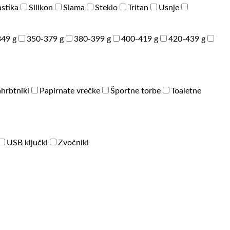
astika
Silikon
Slama
Steklo
Tritan
Usnje
49 g
350-379 g
380-399 g
400-419 g
420-439 g
hrbtniki
Papirnate vrečke
Športne torbe
Toaletne
USB ključki
Zvočniki