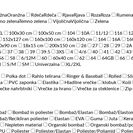
žna
Oranžna
Rdeča
Rdeča
Rjava
Rjava
Roza
Roza
Rumen
no zelena
Temno zelena
Vijolična
Vijolična
Zelena
XL
100x30 cm
100x50 cm
104
10A
11/12
116
1
152x127 cm
160x100 cm
160x120 cm
164
16A
16
0x90 cm
18x15 cm
200x150 cm
26
27
28
29
2A
6
37
38
39
39.5
3XS
4
4/6
40
41
42
43
56
58
6/12M
60
60x40 cm
62
64
64GB
66
N
S/M
SM
Univerzalna
XL/2XL
Polka dot
Rahlo telirana
Ringer & Baseball
Rolled
Sl
ka
PVC zaponka
Elastika
Hladilne vrečke
klobuk
Koši
ečke nahrbtniki
Vrečke za hrano
Vrečke za steklenice
Zip
baž
Bombaž in poliester
Bombaž/Elastan
Bombaž/Elastom
až/Recikliran poliester
Elastan
EVA
Guma
Juta
Ker
Nepleten material
Organski bombaž
Organski bombaž/po
/PU
Poliester
Poliester/Elastan
Poliester/Poliamid
Polie