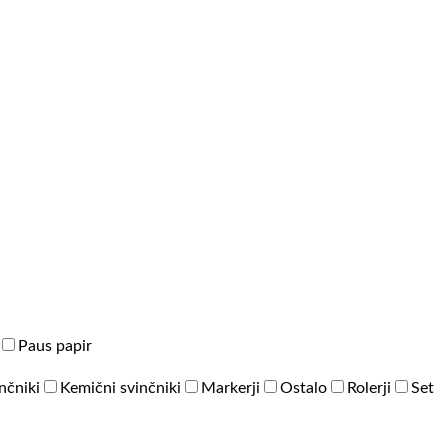
Paus papir
inčniki
Kemični svinčniki
Markerji
Ostalo
Rolerji
Set