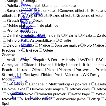
Kolegij
Stenogram
Šport
Polnila za pakiranje
Samolepilne etikete
Tehnologija
Barvne etikete
Bele etikete
Cenovne etikete
Etikete z
Avtomobilizem
etikete
Prozorne etikete
Razne etikete
Srebrne etikete
Orodje
Stretch folije
Zvezki
Pisarna
Mehke platnice
Trde platnice
Za dom
Promo izdelki
Prosti čas
Darilni kompleti
Majhna darila
Pisarna
Pisala
Za d
Hrana in pijača
Palerine
Tehnologija
Avtomobilizem
Orodje
Škatle
Delovna oblačila
Majice
Športne majice
Polo Majice
Za živali
Predpasniki
Brisače
Odeje
Znamke
Vsi artikli
Anvil
Army
Asquith & Fox
Atlantis
AWDis
B&C
Gamegear
Gildan
Havana
Helly Hansen
Itek
James 
Beach
Nitras
Olima
Pixo
Planam
Portwest
Premi
Stormtech
Tee Jays
Tekton Pro
Valento
WK Designed
Pisala
Modeli
Vžigalniki
1/4 zadrga
Bandane in Multifunkcijska pokrivala
Baseba
Delovne jakne
Delovne polo majice
Delovni čevlji
Delovn
Dežniki
Naglavni trakovi
Navadni puloverji
Retro kape
Rokavi
Torbe, nahrbtniki, vrečke
telovniki
Visokovidne hlače
Visokovidne jakne
Vizirji
Spol