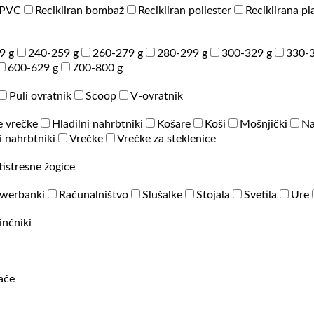
PVC
Recikliran bombaž
Recikliran poliester
Reciklirana pl
9 g
240-259 g
260-279 g
280-299 g
300-329 g
330-3
600-629 g
700-800 g
Puli ovratnik
Scoop
V-ovratnik
e vrečke
Hladilni nahrbtniki
Košare
Koši
Mošnjički
Na
 nahrbtniki
Vrečke
Vrečke za steklenice
tistresne žogice
werbanki
Računalništvo
Slušalke
Stojala
Svetila
Ure
inčniki
rače