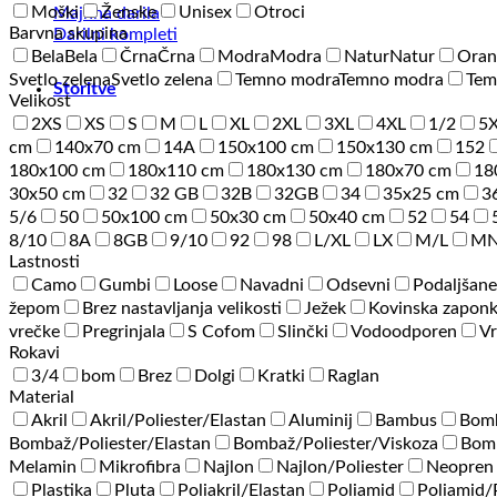
Moški
Ženske
Unisex
Otroci
Majhna darila
Barvna skupina
Darilni kompleti
Bela
Bela
Črna
Črna
Modra
Modra
Natur
Natur
Oran
Svetlo zelena
Svetlo zelena
Temno modra
Temno modra
Tem
Storitve
Velikost
2XS
XS
S
M
L
XL
2XL
3XL
4XL
1/2
5
cm
140x70 cm
14A
150x100 cm
150x130 cm
152
180x100 cm
180x110 cm
180x130 cm
180x70 cm
18
30x50 cm
32
32 GB
32B
32GB
34
35x25 cm
3
5/6
50
50x100 cm
50x30 cm
50x40 cm
52
54
8/10
8A
8GB
9/10
92
98
L/XL
LX
M/L
M
Lastnosti
Camo
Gumbi
Loose
Navadni
Odsevni
Podaljšane
žepom
Brez nastavljanja velikosti
Ježek
Kovinska zapon
vrečke
Pregrinjala
S Cofom
Slinčki
Vodoodporen
Vr
Rokavi
3/4
bom
Brez
Dolgi
Kratki
Raglan
Material
Akril
Akril/Poliester/Elastan
Aluminij
Bambus
Bom
Bombaž/Poliester/Elastan
Bombaž/Poliester/Viskoza
Bomb
Melamin
Mikrofibra
Najlon
Najlon/Poliester
Neopren
Plastika
Pluta
Poliakril/Elastan
Poliamid
Poliamid