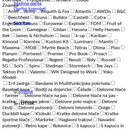
Pokrivala
Predpasniki
Brisače
Odeje
Majhna darila
Znamke
Darilni kompleti
Anvil
Army
Asquith & Fox
Atlantis
AWDis
B&C
Beechfield
Bruno
Bulldor
Castelli
Cofra
Storitve
Engelbert Strauss
Eurowear
Explode
FDM
Fruit of
the Loom
Gamegear
Gildan
Havana
Helly Hansen
Itek
James & Nicholson
Jassz
k-up
Kariban
Kimood
Korntex
Kustom Kit
Luminarc
Mantis
Maxema
MOB
Myrtle Beach
Nitras
Olima
Pixo
Planam
Portwest
Premier
Pro Book
Proact
Regatta Professional
Regent
Result
Roly
Russell
SG
Sol's
Spiro
Stedman
Stormtech
Tee Jays
Tekton Pro
Valento
WK Designed to Work
Yoko
Modeli
1/4 zadrga
Bandane in Multifunkcijska pokrivala
Baseball kape
Bodiji za dojenčke
Čelade
Delovne hlače
- farmer
Delovne hlače na pas
Delovne hlače na pas -
kratke
Delovne jakne
Delovne polo majice
Delovni
SITOTISK
čevlji
Delovni puloverji
Delovni telovniki
Dolge
Duckbill kape
Klobuki
Kratke delovne hlače
Kratke
športne hlače
Markirke
Naglavni trakovi
Navadni
puloverji
Retro kape
Rokavice
S kapuco
S kapuco in