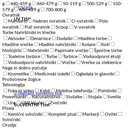
g
440-459 g
460-479 g
50-119 g
500-529 g
550-
579 g
600-629 g
700-800 g
Ovratnik
UV TISK
Mandarin
Nabran ovratnik
O-ovratnik
Polo
ovratnik
Puli ovratnik
Scoop
V-ovratnik
Torbe Nahrbtniki in Vrečke
Aktovke
Denarnice
Dodatki
Hladilne torbe
Hladilne vrečke
Hladilni nahrbtniki
Košare
Koši
Mošnjički
Nahrbtniki
Papirnate vrečke
Športne torbe
Toaletne torbice
Torbe
Torbice
Vodoodporni etuiji
Vodoodporni nahrbtniki
Vrečke
Vrečke za steklenice
Nega in dobro počutje
Kozmetika
Medicinski izdelki
Ogledala in glavniki
Protistresne žogice
Tehnologija
Foto in video
Kabli
Mobilna telefonija
Polnilniki
Powerbanki
Računalništvo
Slušalke
Stojala
Svetila
Ure
USB ključki
Zvočniki
SOLVENTNI TISK
Pisala
Kemični svinčniki
Kompleti pisal
Markerji
Ovitki
Svinčniki
Orodje