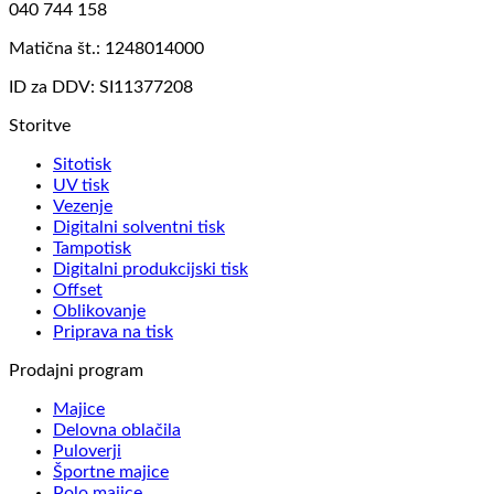
040 744 158
Matična št.: 1248014000
ID za DDV: SI11377208
Storitve
Sitotisk
UV tisk
Vezenje
Digitalni solventni tisk
Tampotisk
Digitalni produkcijski tisk
Offset
Oblikovanje
Priprava na tisk
Prodajni program
Majice
Delovna oblačila
Puloverji
Športne majice
Polo majice