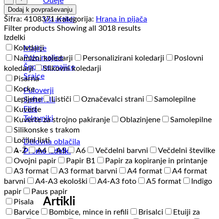
Odeje
za
Dodaj k povpraševanju
steklenice
Šifra:
4108371
Kategorija:
Hrana in pijača
Vsi artikli
-
Filter products
Showing all 3018 results
Timber
Izdelki
količina
Koledarji
Majice
Polo majice
Namizni koledarji
Personalizirani koledarji
Poslovni
Športne majice
koledarji
Slikovni koledarji
Srajce
Pisarna
Kocke
Puloverji
Lepljene
Lističi
Označevalci strani
Samolepilne
Softshelli
Flisi
Kuverte
Telovniki
Kuverte za strojno pakiranje
Oblazinjene
Samolepilne
Silikonske s trakom
Ločilni listi
Delovna oblačila
A-Ž
A4
A5
A6
Večdelni barvni
Večdelni številke
Promo izdelki
Ovojni papir
Papir B1
Papir za kopiranje in printanje
A3 format
A3 format barvni
A4 format
A4 format
barvni
A4-A3 ekološki
A4-A3 foto
A5 format
Indigo
papir
Paus papir
Artikli
Pisala
Barvice
Bombice, mince in refili
Brisalci
Etuiji za