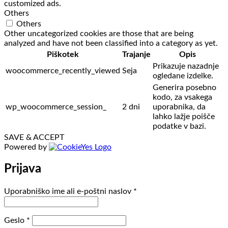
customized ads.
Others
Others
Other uncategorized cookies are those that are being
analyzed and have not been classified into a category as yet.
Piškotek
Trajanje
Opis
Prikazuje nazadnje
woocommerce_recently_viewed
Seja
ogledane izdelke.
Generira posebno
kodo, za vsakega
wp_woocommerce_session_
2 dni
uporabnika, da
lahko lažje poišče
podatke v bazi.
SAVE & ACCEPT
Powered by
Prijava
Zahtevano
Uporabniško ime ali e-poštni naslov
*
Zahtevano
Geslo
*