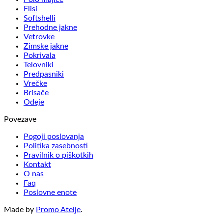
Flisi
Softshelli
Prehodne jakne
Vetrovke
Zimske jakne
Pokrivala
Telovniki
Predpasniki
Vrečke
Brisače
Odeje
Povezave
Pogoji poslovanja
Politika zasebnosti
Pravilnik o piškotkih
Kontakt
O nas
Faq
Poslovne enote
Made by
Promo Atelje
.