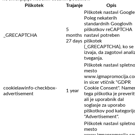
Piškotek
Trajanje
Opis
Piškotek nastavi Google
Poleg nekaterih
standardnih Googlovih
5
piškotkov reCAPTCHA
_GRECAPTCHA
months
nastavi potreben
27 days
piškotek
(_GRECAPTCHA), ko se
izvaja, da zagotovi anali
tveganja.
Piškotek nastavi spletn
mesto
www.igmapromocija.c
in sicer vtičnik "GDPR
cookielawinfo-checkbox-
Cookie Consent". Name
1 year
advertisement
tega piškotka je preverit
ali je uporabnik dal
soglasje za uporabo
piškotkov pod kategorij
"Advertisement".
Piškotek nastavi spletn
mesto
www.igmapromocija.c