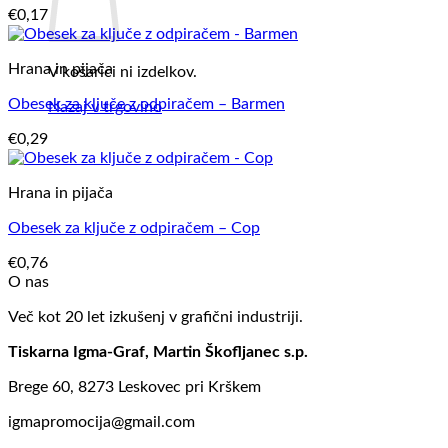
€
0,17
Hrana in pijača
V košarici ni izdelkov.
Obesek za ključe z odpiračem – Barmen
Nazaj v trgovino
€
0,29
Hrana in pijača
Obesek za ključe z odpiračem – Cop
€
0,76
O nas
Več kot 20 let izkušenj v grafični industriji.
Tiskarna Igma-Graf, Martin Škofljanec s.p.
Brege 60, 8273 Leskovec pri Krškem
igmapromocija@gmail.com