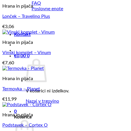
FAQ
Hrana in pijača
Poslovne enote
Lonček – Travelino Plus
€
3,06
Kontakt
Hrana in pijača
Vinski komplet – Vinum
€
0,00
0
€
7,60
Hrana in pijača
Termovka – Planet
V košarici ni izdelkov.
€
11,99
Nazaj v trgovino
0
Hrana in pijača
Košarica
Podstavek – Cortex O