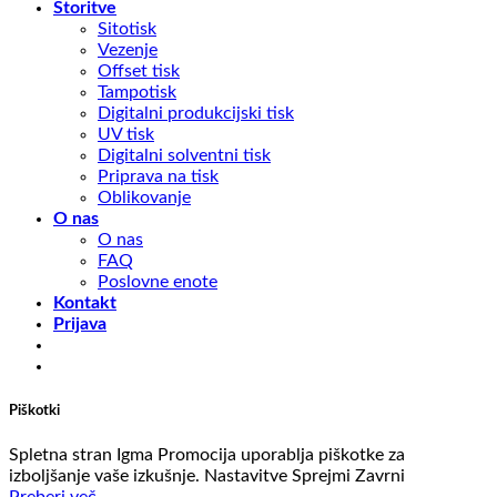
Storitve
Sitotisk
Vezenje
Offset tisk
Tampotisk
Digitalni produkcijski tisk
UV tisk
Digitalni solventni tisk
Priprava na tisk
Oblikovanje
O nas
O nas
FAQ
Poslovne enote
Kontakt
Prijava
Piškotki
Spletna stran Igma Promocija uporablja piškotke za
izboljšanje vaše izkušnje.
Nastavitve
Sprejmi
Zavrni
Preberi več...