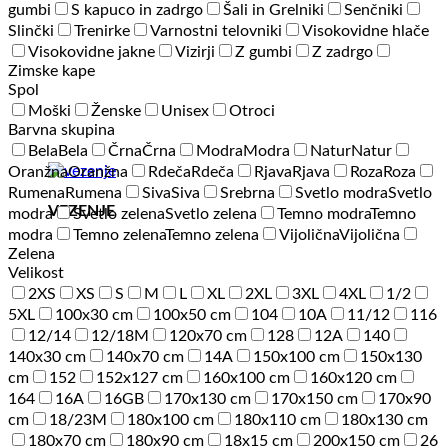
gumbi
S kapuco in zadrgo
Šali in Grelniki
Senčniki
Slinčki
Trenirke
Varnostni telovniki
Visokovidne hlače
Visokovidne jakne
Vizirji
Z gumbi
Z zadrgo
Zimske kape
Spol
Moški
Ženske
Unisex
Otroci
Barvna skupina
Bela
Bela
Črna
Črna
Modra
Modra
Natur
Natur
Oranžna
Oranžna
Rdeča
Rdeča
Rjava
Rjava
Roza
Roza
Rumena
Rumena
Siva
Siva
Srebrna
Svetlo modra
Svetlo
VEZENJE
modra
Svetlo zelena
Svetlo zelena
Temno modra
Temno
modra
Temno zelena
Temno zelena
Vijolična
Vijolična
Zelena
Velikost
2XS
XS
S
M
L
XL
2XL
3XL
4XL
1/2
5XL
100x30 cm
100x50 cm
104
10A
11/12
116
12/14
12/18M
120x70 cm
128
12A
140
140x30 cm
140x70 cm
14A
150x100 cm
150x130
cm
152
152x127 cm
160x100 cm
160x120 cm
164
16A
16GB
170x130 cm
170x150 cm
170x90
cm
18/23M
180x100 cm
180x110 cm
180x130 cm
180x70 cm
180x90 cm
18x15 cm
200x150 cm
26