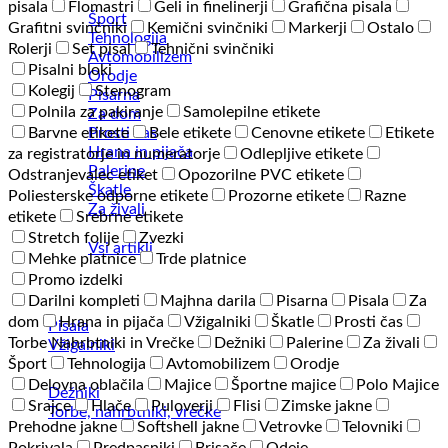
pisala
Flomastri
Geli in finelinerji
Grafična pisala
Šport
Grafitni svinčniki
Kemični svinčniki
Markerji
Ostalo
Tehnologija
Rolerji
Set pisal
Tehnični svinčniki
Avtomobilizem
Pisalni bloki
Orodje
Kolegij
Stenogram
Pisarna
Polnila za pakiranje
Samolepilne etikete
Za dom
Prosti čas
Barvne etikete
Bele etikete
Cenovne etikete
Etikete
Hrana in pijača
za registratorje in numeratorje
Odlepljive etikete
Palerine
Odstranjevalec etiket
Opozorilne PVC etikete
Škatle
Poliesterske odporne etikete
Prozorne etikete
Razne
Za živali
etikete
Srebrne etikete
Stretch folije
Zvezki
Vsi artikli
Mehke platnice
Trde platnice
Promo izdelki
Darilni kompleti
Majhna darila
Pisarna
Pisala
Za
dom
Hrana in pijača
Vžigalniki
Škatle
Prosti čas
Pisala
Torbe Nahrbtniki in Vrečke
Dežniki
Palerine
Za živali
Vžigalniki
Šport
Tehnologija
Avtomobilizem
Orodje
Delovna oblačila
Majice
Športne majice
Polo Majice
Dežniki
Srajce
Hlače
Puloverji
Flisi
Zimske jakne
Torbe, nahrbtniki, vrečke
Prehodne jakne
Softshell jakne
Vetrovke
Telovniki