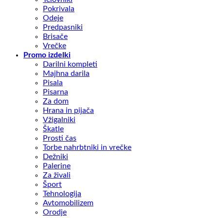
Pokrivala
Odeje
Predpasniki
Brisače
Vrečke
Promo izdelki
Darilni kompleti
Majhna darila
Pisala
Pisarna
Za dom
Hrana in pijača
Vžigalniki
Škatle
Prosti čas
Torbe nahrbtniki in vrečke
Dežniki
Palerine
Za živali
Šport
Tehnologija
Avtomobilizem
Orodje