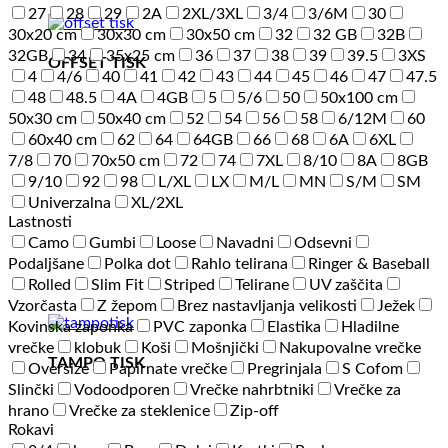
27
28
29
2A
2XL/3XL
3/4
3/6M
30
30x20 cm
30x30 cm
30x50 cm
32
32 GB
32B
32GB
34
35x25 cm
36
37
38
39
39.5
3XS
OFFSET TISK
4
4/6
40
41
42
43
44
45
46
47
47.5
48
48.5
4A
4GB
5
5/6
50
50x100 cm
50x30 cm
50x40 cm
52
54
56
58
6/12M
60
60x40 cm
62
64
64GB
66
68
6A
6XL
7/8
70
70x50 cm
72
74
7XL
8/10
8A
8GB
9/10
92
98
L/XL
LX
M/L
MN
S/M
SM
Univerzalna
XL/2XL
Lastnosti
Camo
Gumbi
Loose
Navadni
Odsevni
Podaljšane
Polka dot
Rahlo telirana
Ringer & Baseball
Rolled
Slim Fit
Striped
Telirane
UV zaščita
Vzorčasta
Z žepom
Brez nastavljanja velikosti
Ježek
Kovinska zaponka
PVC zaponka
Elastika
Hladilne
vrečke
klobuk
Koši
Mošnjički
Nakupovalne vrečke
TAMPO TISK
Oversize
Papirnate vrečke
Pregrinjala
S Cofom
Slinčki
Vodoodporen
Vrečke nahrbtniki
Vrečke za
hrano
Vrečke za steklenice
Zip-off
Rokavi