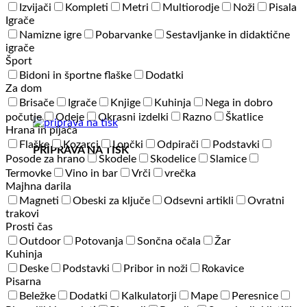
Izvijači
Kompleti
Metri
Multiorodje
Noži
Pisala
Igrače
Namizne igre
Pobarvanke
Sestavljanke in didaktične
igrače
Šport
Bidoni in športne flaške
Dodatki
Za dom
Brisače
Igrače
Knjige
Kuhinja
Nega in dobro
počutje
Odeje
Okrasni izdelki
Razno
Škatlice
Hrana in pijača
Flaške
Kozarci
Lončki
Odpirači
Podstavki
PRIPRAVA NA TISK
Posode za hrano
Skodele
Skodelice
Slamice
Termovke
Vino in bar
Vrči
vrečka
Majhna darila
Magneti
Obeski za ključe
Odsevni artikli
Ovratni
trakovi
Prosti čas
Outdoor
Potovanja
Sončna očala
Žar
Kuhinja
Deske
Podstavki
Pribor in noži
Rokavice
Pisarna
Beležke
Dodatki
Kalkulatorji
Mape
Peresnice