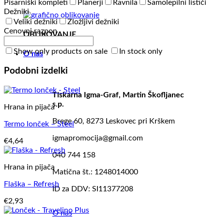
Pisarniški kompleti
Planerji
Ravnila
Samolepilni lističi
Dežniki
Veliki dežniki
Zložljivi dežniki
Cenovni razpon
OBLIKOVANJE
Show only products on sale
In stock only
O nas
Podobni izdelki
Tiskarna Igma-Graf, Martin Škofljanec
s.p.
Hrana in pijača
Brege 60, 8273 Leskovec pri Krškem
Termo lonček – Steel
igmapromocija@gmail.com
€
4,64
040 744 158
Hrana in pijača
Matična št.: 1248014000
Flaška – Refresh
ID za DDV: SI11377208
€
2,93
O nas