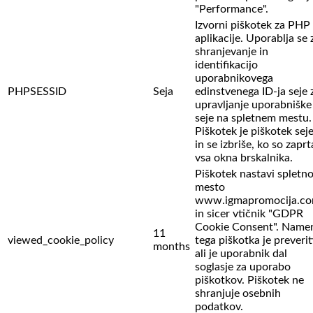
"Performance".
Izvorni piškotek za PHP
aplikacije. Uporablja se 
shranjevanje in
identifikacijo
uporabnikovega
PHPSESSID
Seja
edinstvenega ID-ja seje 
upravljanje uporabniške
seje na spletnem mestu.
Piškotek je piškotek sej
in se izbriše, ko so zaprt
vsa okna brskalnika.
Piškotek nastavi spletn
mesto
www.igmapromocija.c
in sicer vtičnik "GDPR
Cookie Consent". Name
11
viewed_cookie_policy
tega piškotka je preverit
months
ali je uporabnik dal
soglasje za uporabo
piškotkov. Piškotek ne
shranjuje osebnih
podatkov.