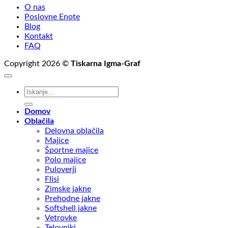
O nas
Poslovne Enote
Blog
Kontakt
FAQ
Copyright 2026 ©
Tiskarna Igma-Graf
Išči:
Domov
Oblačila
Delovna oblačila
Majice
Športne majice
Polo majice
Puloverji
Flisi
Zimske jakne
Prehodne jakne
Softshell jakne
Vetrovke
Telovniki