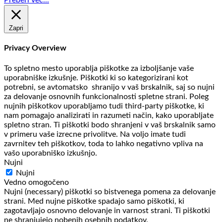
Zapri
Privacy Overview
To spletno mesto uporablja piškotke za izboljšanje vaše
uporabniške izkušnje. Piškotki ki so kategorizirani kot
potrebni, se avtomatsko shranijo v vaš brskalnik, saj so nujni
za delovanje osnovnih funkcionalnosti spletne strani. Poleg
nujnih piškotkov uporabljamo tudi third-party piškotke, ki
nam pomagajo analizirati in razumeti način, kako uporabljate
spletno stran. Ti piškotki bodo shranjeni v vaš brskalnik samo
v primeru vaše izrecne privolitve. Na voljo imate tudi
zavrnitev teh piškotkov, toda to lahko negativno vpliva na
vašo uporabniško izkušnjo.
Nujni
Nujni
Vedno omogočeno
Nujni (necessary) piškotki so bistvenega pomena za delovanje
strani. Med nujne piškotke spadajo samo piškotki, ki
zagotavljajo osnovno delovanje in varnost strani. Ti piškotki
ne shranjujejo nobenih osebnih podatkov.