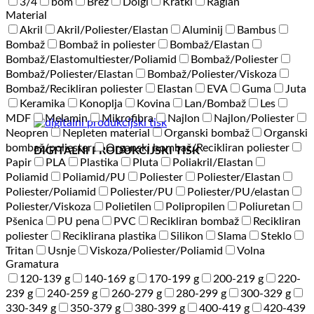
3/4
bom
Brez
Dolgi
Kratki
Raglan
Material
Akril
Akril/Poliester/Elastan
Aluminij
Bambus
Bombaž
Bombaž in poliester
Bombaž/Elastan
Bombaž/Elastomultiester/Poliamid
Bombaž/Poliester
Bombaž/Poliester/Elastan
Bombaž/Poliester/Viskoza
Bombaž/Recikliran poliester
Elastan
EVA
Guma
Juta
Keramika
Konoplja
Kovina
Lan/Bombaž
Les
MDF
Melamin
Mikrofibra
Najlon
Najlon/Poliester
Neopren
Nepleten material
Organski bombaž
Organski
bombaž/poliester
Organski bombaž/Recikliran poliester
DIGITALNI PRODUKCIJSKI TISK
Papir
PLA
Plastika
Pluta
Poliakril/Elastan
Poliamid
Poliamid/PU
Poliester
Poliester/Elastan
Poliester/Poliamid
Poliester/PU
Poliester/PU/elastan
Poliester/Viskoza
Polietilen
Polipropilen
Poliuretan
Pšenica
PU pena
PVC
Recikliran bombaž
Recikliran
poliester
Reciklirana plastika
Silikon
Slama
Steklo
Tritan
Usnje
Viskoza/Poliester/Poliamid
Volna
Gramatura
120-139 g
140-169 g
170-199 g
200-219 g
220-
239 g
240-259 g
260-279 g
280-299 g
300-329 g
330-349 g
350-379 g
380-399 g
400-419 g
420-439