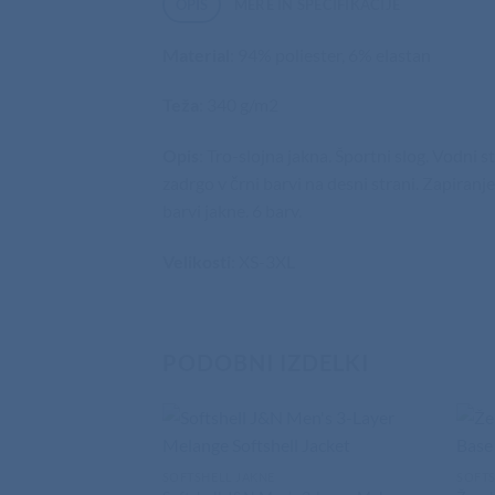
OPIS
MERE IN SPECIFIKACIJE
Material
: 94% poliester, 6% elastan
Teža
: 340 g/m2
Opis
: Tro-slojna jakna. Športni slog. Vodni
zadrgo v črni barvi na desni strani. Zapiranj
barvi jakne. 6 barv.
Velikosti
: XS-3XL
PODOBNI IZDELKI
SOFTSHELL JAKNE
SOFTS