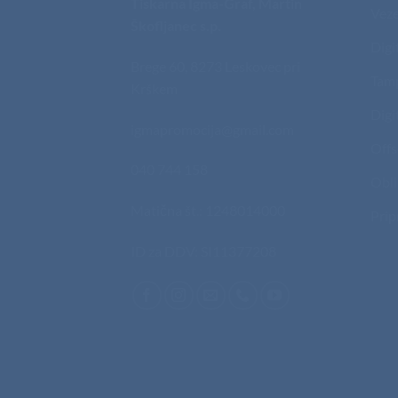
Tiskarna Igma-Graf, Martin
Veze
Škofljanec s.p.
Digi
Brege 60, 8273 Leskovec pri
Tam
Krškem
Digi
igmapromocija@gmail.com
Offs
040 744 158
Obli
Matična št.: 1248014000
Prip
ID za DDV: SI11377208