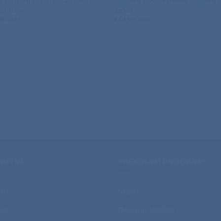
i softshell Result Ladies Base
Softshell Eurowear Men Softshell
 Softshell
Jacket
99
€
49,99
+ ddv
+ ddv
RITVE
PRODAJNI PROGRAM
tisk
Majice
isk
Delovna oblačila