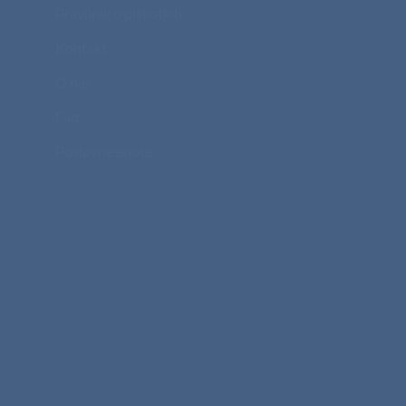
Pravilnik o piškotkih
Kontakt
O nas
Faq
Poslovne enote