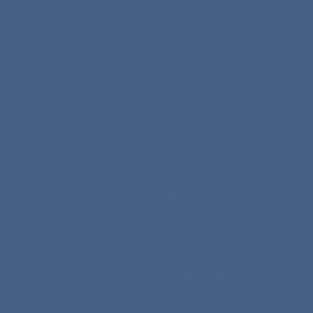
nje
Puloverji
talni solventni tisk
Športne majice
potisk
Polo majice
talni produkcijski tisk
Flisi
et
Softshelli
kovanje
Prehodne jakne
rava na tisk
Vetrovke
Zimske jakne
Pokrivala
Telovniki
Predpasniki
Vrečke