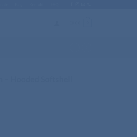
Enote
Blog
Kontakt
FAQ
0
€
0,00
n – Hooded Softshell