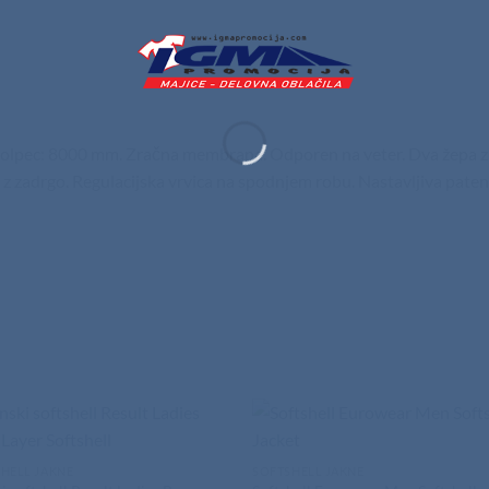
 stolpec: 8000 mm. Zračna membrana. Odporen na veter. Dva žepa z z
e z zadrgo. Regulacijska vrvica na spodnjem robu. Nastavljiva paten
HELL JAKNE
SOFTSHELL JAKNE