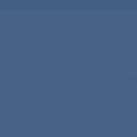
O nas
Poslovne 
ILA
PROMO IZDELKI
STORITVE
O NAS
KONTAKT
Softshell Sol’s Replay Me
36,99
€
+ ddv
Material
: 94% poliester, 6% elastan
Teža
: 340 g/m2