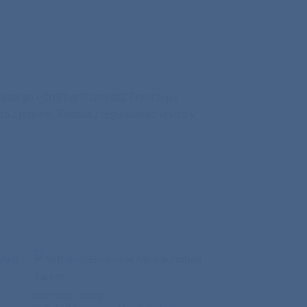
adrgo v črni barvi spredaj. Prsni žep z
ta z ježkom. Kapuca z regulacijsko vrvico v
SOFTSHELL JAKNE