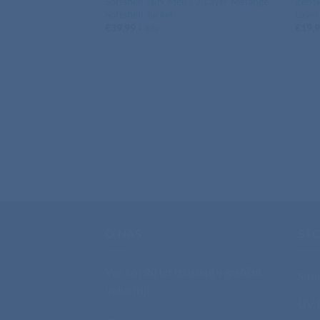
Softshell J&N Men’s 3-Layer Melange
Žensk
Softshell Jacket
Layer
€
39,99
€
19,
+ ddv
O NAS
STO
Več kot 20 let izkušenj v grafični
Sito
industriji.
UV t