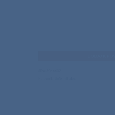
DODAJ K PO
Šifra:
SO46602
Kategorija:
Softshell jakne