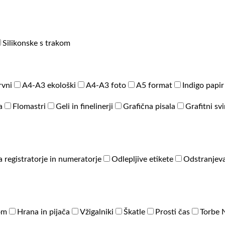
Silikonske s trakom
rvni
A4-A3 ekološki
A4-A3 foto
A5 format
Indigo papir
a
Flomastri
Geli in finelinerji
Grafična pisala
Grafitni sv
a registratorje in numeratorje
Odlepljive etikete
Odstranjeva
om
Hrana in pijača
Vžigalniki
Škatle
Prosti čas
Torbe 