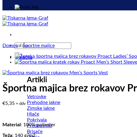
Išči:
Domov
/
Športne majice
Oblačila
Artikli
Športna majica brez rokavov P
Vetrovke
Prehodne jakne
€
5,35
+ ddv
Zimske jakne
Hlače
Pokrivala
Material
: 100% poliester
Predpasniki
Brisače
Teža
: 140 g/m2