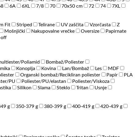
68
6A
6XL
7/8
70
70x50 cm
72
74
7XL
im Fit
Striped
Telirane
UV zaščita
Vzorčasta
Z
Mošnjički
Nakupovalne vrečke
Oversize
Papirnate
-off
ultiester/Poliamid
Bombaž/Poliester
amika
Konoplja
Kovina
Lan/Bombaž
Les
MDF
liester
Organski bombaž/Recikliran poliester
Papir
PLA
ster/PU
Poliester/PU/elastan
Poliester/Viskoza
astika
Silikon
Slama
Steklo
Tritan
Usnje
49 g
350-379 g
380-399 g
400-419 g
420-439 g