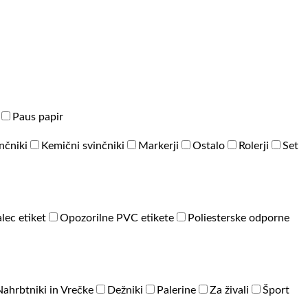
Paus papir
inčniki
Kemični svinčniki
Markerji
Ostalo
Rolerji
Set
lec etiket
Opozorilne PVC etikete
Poliesterske odporne
Nahrbtniki in Vrečke
Dežniki
Palerine
Za živali
Šport