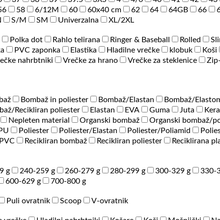
56
58
6/12M
60
60x40 cm
62
64
64GB
66
N
S/M
SM
Univerzalna
XL/2XL
Polka dot
Rahlo telirana
Ringer & Baseball
Rolled
Sl
ka
PVC zaponka
Elastika
Hladilne vrečke
klobuk
Koši
ečke nahrbtniki
Vrečke za hrano
Vrečke za steklenice
Zip
baž
Bombaž in poliester
Bombaž/Elastan
Bombaž/Elastom
až/Recikliran poliester
Elastan
EVA
Guma
Juta
Ker
Nepleten material
Organski bombaž
Organski bombaž/po
/PU
Poliester
Poliester/Elastan
Poliester/Poliamid
Polie
PVC
Recikliran bombaž
Recikliran poliester
Reciklirana pl
9 g
240-259 g
260-279 g
280-299 g
300-329 g
330-3
600-629 g
700-800 g
Puli ovratnik
Scoop
V-ovratnik