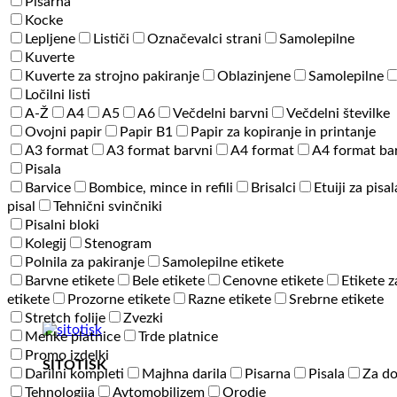
Pisarna
količina
Kocke
Lepljene
Lističi
Označevalci strani
Samolepilne
Kuverte
Kuverte za strojno pakiranje
Oblazinjene
Samolepilne
Ločilni listi
A-Ž
A4
A5
A6
Večdelni barvni
Večdelni številke
Ovojni papir
Papir B1
Papir za kopiranje in printanje
A3 format
A3 format barvni
A4 format
A4 format ba
Pisala
Barvice
Bombice, mince in refili
Brisalci
Etuiji za pisal
pisal
Tehnični svinčniki
Pisalni bloki
Kolegij
Stenogram
Polnila za pakiranje
Samolepilne etikete
Barvne etikete
Bele etikete
Cenovne etikete
Etikete z
etikete
Prozorne etikete
Razne etikete
Srebrne etikete
Stretch folije
Zvezki
Mehke platnice
Trde platnice
Promo izdelki
SITOTISK
Darilni kompleti
Majhna darila
Pisarna
Pisala
Za d
Tehnologija
Avtomobilizem
Orodje