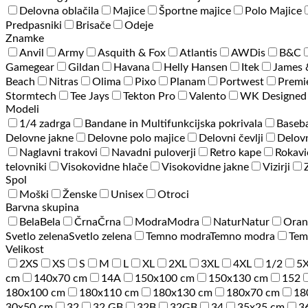
Delovna oblačila
Majice
Športne majice
Polo Majice
Predpasniki
Brisače
Odeje
Znamke
Anvil
Army
Asquith & Fox
Atlantis
AWDis
B&C
Gamegear
Gildan
Havana
Helly Hansen
Itek
James 
Beach
Nitras
Olima
Pixo
Planam
Portwest
Premi
Stormtech
Tee Jays
Tekton Pro
Valento
WK Designed
Modeli
1/4 zadrga
Bandane in Multifunkcijska pokrivala
Baseba
Delovne jakne
Delovne polo majice
Delovni čevlji
Delovn
Naglavni trakovi
Navadni puloverji
Retro kape
Rokavi
telovniki
Visokovidne hlače
Visokovidne jakne
Vizirji
Spol
Moški
Ženske
Unisex
Otroci
Barvna skupina
Bela
Bela
Črna
Črna
Modra
Modra
Natur
Natur
Oran
Svetlo zelena
Svetlo zelena
Temno modra
Temno modra
Tem
Velikost
2XS
XS
S
M
L
XL
2XL
3XL
4XL
1/2
5
cm
140x70 cm
14A
150x100 cm
150x130 cm
152
180x100 cm
180x110 cm
180x130 cm
180x70 cm
18
30x50 cm
32
32 GB
32B
32GB
34
35x25 cm
3