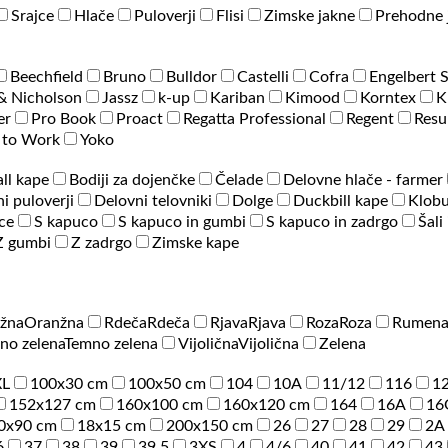
Srajce
Hlače
Puloverji
Flisi
Zimske jakne
Prehodne 
Beechfield
Bruno
Bulldor
Castelli
Cofra
Engelbert 
& Nicholson
Jassz
k-up
Kariban
Kimood
Korntex
K
er
Pro Book
Proact
Regatta Professional
Regent
Resu
 to Work
Yoko
ll kape
Bodiji za dojenčke
Čelade
Delovne hlače - farmer
i puloverji
Delovni telovniki
Dolge
Duckbill kape
Klobu
ce
S kapuco
S kapuco in gumbi
S kapuco in zadrgo
Šali
Z gumbi
Z zadrgo
Zimske kape
žna
Oranžna
Rdeča
Rdeča
Rjava
Rjava
Roza
Roza
Rumen
no zelena
Temno zelena
Vijolična
Vijolična
Zelena
XL
100x30 cm
100x50 cm
104
10A
11/12
116
1
152x127 cm
160x100 cm
160x120 cm
164
16A
16
0x90 cm
18x15 cm
200x150 cm
26
27
28
29
2A
6
37
38
39
39.5
3XS
4
4/6
40
41
42
43