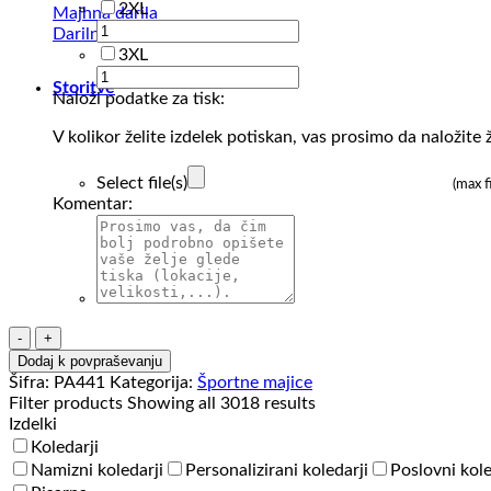
2XL
Majhna darila
Darilni kompleti
3XL
Storitve
Naloži podatke za tisk:
V kolikor želite izdelek potiskan, vas prosimo da naložite ž
Select file(s)
(max f
Komentar:
Športna
majica
Dodaj k povpraševanju
brez
Šifra:
PA441
Kategorija:
Športne majice
rokavov
Filter products
Showing all 3018 results
Proact
Izdelki
Men’s
Koledarji
Sports
Namizni koledarji
Personalizirani koledarji
Poslovni kole
Vest