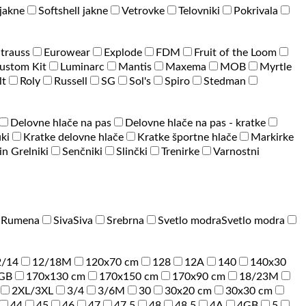
jakne
Softshell jakne
Vetrovke
Telovniki
Pokrivala
Strauss
Eurowear
Explode
FDM
Fruit of the Loom
ustom Kit
Luminarc
Mantis
Maxema
MOB
Myrtle
lt
Roly
Russell
SG
Sol's
Spiro
Stedman
Delovne hlače na pas
Delovne hlače na pas - kratke
ki
Kratke delovne hlače
Kratke športne hlače
Markirke
 in Grelniki
Senčniki
Slinčki
Trenirke
Varnostni
a
Rumena
Siva
Siva
Srebrna
Svetlo modra
Svetlo modra
2/14
12/18M
120x70 cm
128
12A
140
140x30
GB
170x130 cm
170x150 cm
170x90 cm
18/23M
2XL/3XL
3/4
3/6M
30
30x20 cm
30x30 cm
44
45
46
47
47.5
48
48.5
4A
4GB
5