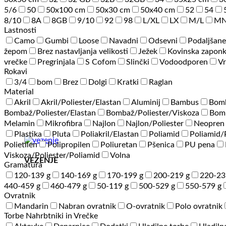
5/6
50
50x100 cm
50x30 cm
50x40 cm
52
54
8/10
8A
8GB
9/10
92
98
L/XL
LX
M/L
M
Lastnosti
Camo
Gumbi
Loose
Navadni
Odsevni
Podaljšane
žepom
Brez nastavljanja velikosti
Ježek
Kovinska zapon
vrečke
Pregrinjala
S Cofom
Slinčki
Vodoodporen
Vr
Rokavi
3/4
bom
Brez
Dolgi
Kratki
Raglan
Material
Akril
Akril/Poliester/Elastan
Aluminij
Bambus
Bom
Bombaž/Poliester/Elastan
Bombaž/Poliester/Viskoza
Bomb
Melamin
Mikrofibra
Najlon
Najlon/Poliester
Neopren
Plastika
Pluta
Poliakril/Elastan
Poliamid
Poliamid
Polietilen
Polipropilen
Poliuretan
Pšenica
PU pena
Viskoza/Poliester/Poliamid
Volna
VEZENJE
Gramatura
120-139 g
140-169 g
170-199 g
200-219 g
220-23
440-459 g
460-479 g
50-119 g
500-529 g
550-579 g
Ovratnik
Mandarin
Nabran ovratnik
O-ovratnik
Polo ovratnik
Torbe Nahrbtniki in Vrečke