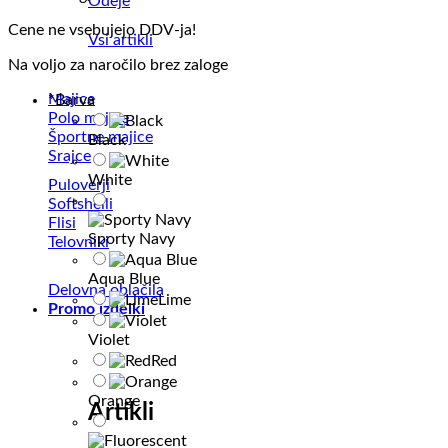
Odeje
Cene ne vsebujejo DDV-ja!
Vsi artikli
Na voljo za naročilo brez zaloge
Majice
*
Barva
Polo majice
Športne majice
Black
Srajce
White
Puloverji
Softshelli
Flisi
Sporty Navy
Telovniki
Aqua Blue
Delovna oblačila
Lime
Promo izdelki
Violet
Red
Orange
Artikli