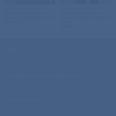
ŠPORTNE MAJICE
ŠPORTNE MAJICE
Športna majica kratek rokav
Ženska športna majica kratek
Stedman Seamless Raglan Flow
rokav J&N Ladies’ V-Neck Sport
T-Shirt
€
8,35
+ ddv
€
7,77
+ ddv
O NAS
Več kot 20 let izkušenj v grafični industriji.
Tiskarna Igma-Graf, Martin Škofljanec s.p.
Brege 60, 8273 Leskovec pri Krškem
igmapromocija@gmail.com
040 744 158