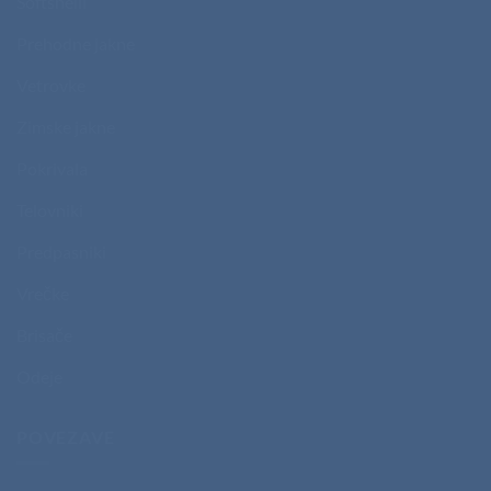
Softshelli
Prehodne jakne
Vetrovke
Zimske jakne
Pokrivala
Telovniki
Predpasniki
Vrečke
Brisače
Odeje
POVEZAVE