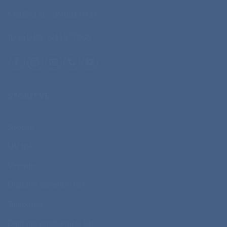
Matična št.: 1248014000
ID za DDV: SI11377208
STORITVE
Sitotisk
UV tisk
Vezenje
Digitalni solventni tisk
Tampotisk
Digitalni produkcijski tisk