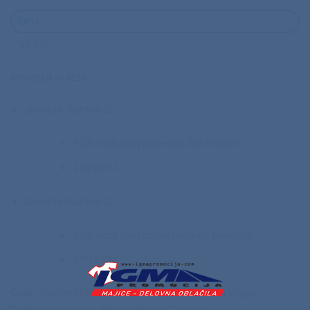
OPIS
VIDEO
Material in teža
:
zunanja tkanina 1:
92% recikliran poliester, 8% elastan
160 g/m2
zunanja tkanina 2:
56% recikliran poliester, 44% poliester
140 g/m2
Opis
: Zračen in hitro sušeč material, ki odvaja vlago.
Potiskana ramena. Rahlo telirana. 2 barvi.