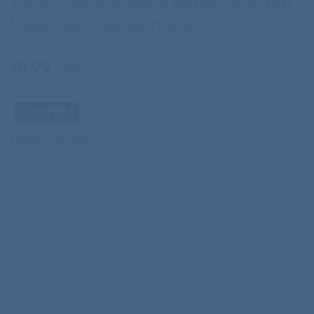
Ženska športna majica kratek rokav J&N
Ladies Recycled Sport Shirt
8,99
€
+ ddv
Material in teža
:
zunanja tkanina 1:
92% recikliran poliester, 8% elastan
160 g/m2
zunanja tkanina 2:
56% recikliran poliester, 44% poliester