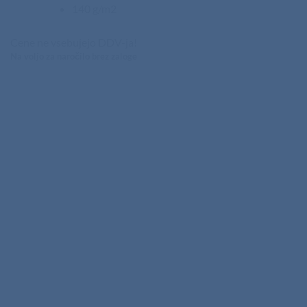
140 g/m2
Cene ne vsebujejo DDV-ja!
Na voljo za naročilo brez zaloge