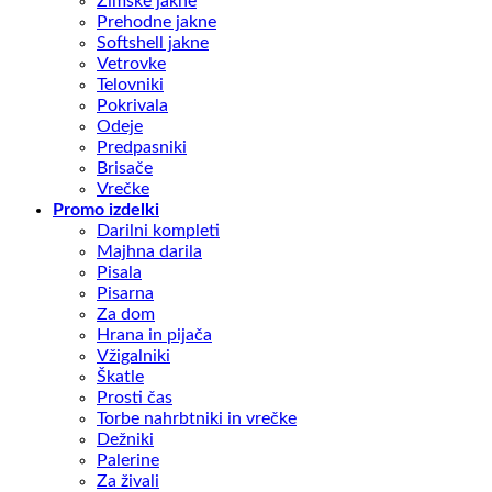
Zimske jakne
Prehodne jakne
Softshell jakne
Vetrovke
Telovniki
Pokrivala
Odeje
Predpasniki
Brisače
Vrečke
Promo izdelki
Darilni kompleti
Majhna darila
Pisala
Pisarna
Za dom
Hrana in pijača
Vžigalniki
Škatle
Prosti čas
Torbe nahrbtniki in vrečke
Dežniki
Palerine
Za živali