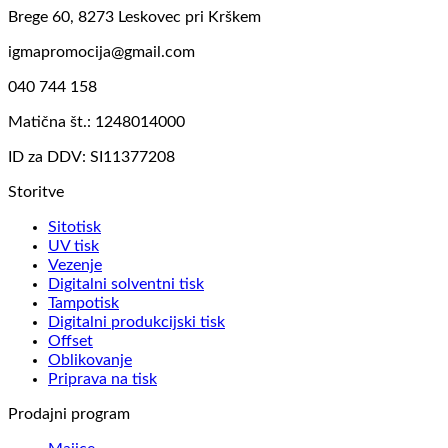
Brege 60, 8273 Leskovec pri Krškem
igmapromocija@gmail.com
040 744 158
Matična št.: 1248014000
ID za DDV: SI11377208
Storitve
Sitotisk
UV tisk
Vezenje
Digitalni solventni tisk
Tampotisk
Digitalni produkcijski tisk
Offset
Oblikovanje
Priprava na tisk
Prodajni program