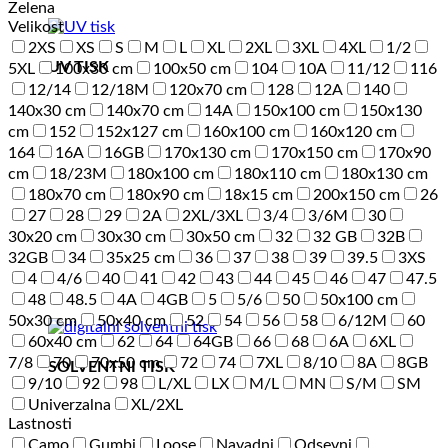
Zelena
Velikost
2XS
XS
S
M
L
XL
2XL
3XL
4XL
1/2
UV TISK
5XL
100x30 cm
100x50 cm
104
10A
11/12
116
12/14
12/18M
120x70 cm
128
12A
140
140x30 cm
140x70 cm
14A
150x100 cm
150x130
cm
152
152x127 cm
160x100 cm
160x120 cm
164
16A
16GB
170x130 cm
170x150 cm
170x90
cm
18/23M
180x100 cm
180x110 cm
180x130 cm
180x70 cm
180x90 cm
18x15 cm
200x150 cm
26
27
28
29
2A
2XL/3XL
3/4
3/6M
30
30x20 cm
30x30 cm
30x50 cm
32
32 GB
32B
32GB
34
35x25 cm
36
37
38
39
39.5
3XS
4
4/6
40
41
42
43
44
45
46
47
47.5
48
48.5
4A
4GB
5
5/6
50
50x100 cm
50x30 cm
50x40 cm
52
54
56
58
6/12M
60
60x40 cm
62
64
64GB
66
68
6A
6XL
7/8
70
70x50 cm
72
74
7XL
8/10
8A
8GB
SOLVENTNI TISK
9/10
92
98
L/XL
LX
M/L
MN
S/M
SM
Univerzalna
XL/2XL
Lastnosti
Camo
Gumbi
Loose
Navadni
Odsevni