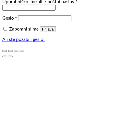
Zahtevano
Uporabniško ime ali e-poštni naslov
*
Zahtevano
Geslo
*
Zapomni si me
Prijava
Ali ste pozabili geslo?