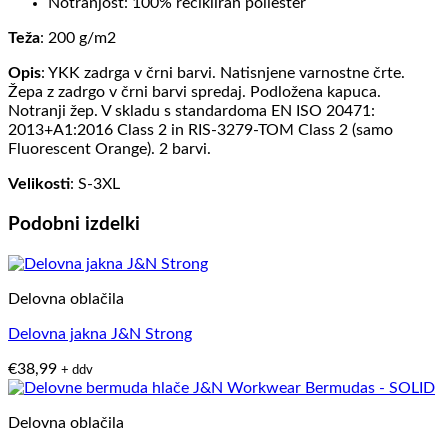
Notranjost: 100% recikliran poliester
Teža
: 200 g/m2
Opis
: YKK zadrga v črni barvi. Natisnjene varnostne črte.
Žepa z zadrgo v črni barvi spredaj. Podložena kapuca.
Notranji žep. V skladu s standardoma EN ISO 20471:
2013+A1:2016 Class 2 in RIS-3279-TOM Class 2 (samo
Fluorescent Orange). 2 barvi.
Velikosti
: S-3XL
Podobni izdelki
Delovna oblačila
Delovna jakna J&N Strong
€
38,99
+ ddv
Delovna oblačila