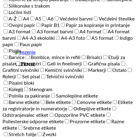
Silikonske s trakom
Ločilni listi
A-Ž
A4
A5
A6
Večdelni barvni
Večdelni številke
Ovojni papir
Papir B1
Papir za kopiranje in printanje
A3 format
A3 format barvni
A4 format
A4 format
barvni
A4-A3 ekološki
A4-A3 foto
A5 format
Indigo
papir
Paus papir
Pisala
Barvice
Bombice, mince in refili
Brisalci
Etuiji za
pisala
Flomastri
Geli in finelinerji
Grafična pisala
VEZENJE
Grafitni svinčniki
Kemični svinčniki
Markerji
Ostalo
Rolerji
Set pisal
Tehnični svinčniki
Pisalni bloki
Kolegij
Stenogram
Polnila za pakiranje
Samolepilne etikete
Barvne etikete
Bele etikete
Cenovne etikete
Etikete
za registratorje in numeratorje
Odlepljive etikete
Odstranjevalec etiket
Opozorilne PVC etikete
Poliesterske odporne etikete
Prozorne etikete
Razne
etikete
Srebrne etikete
Stretch folije
Zvezki