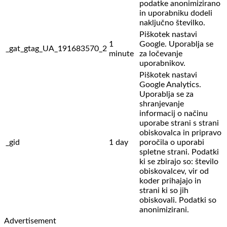
podatke anonimizirano
in uporabniku dodeli
naključno številko.
Piškotek nastavi
1
Google. Uporablja se
_gat_gtag_UA_191683570_2
minute
za ločevanje
uporabnikov.
Piškotek nastavi
Google Analytics.
Uporablja se za
shranjevanje
informacij o načinu
uporabe strani s strani
obiskovalca in pripravo
_gid
1 day
poročila o uporabi
spletne strani. Podatki
ki se zbirajo so: število
obiskovalcev,
vir od
koder prihajajo in
strani ki so jih
obiskovali. Podatki so
anonimizirani.
Advertisement