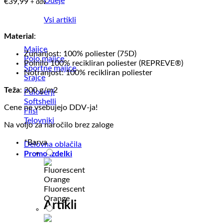
Odeje
€
39,99
+ ddv
Vsi artikli
Material
:
Majice
Zunanjost: 100% poliester (75D)
Polo majice
Polnilo 100% recikliran poliester (REPREVE®)
Športne majice
Notranjost: 100% recikliran poliester
Srajce
Teža
: 200 g/m2
Puloverji
Softshelli
Cene ne vsebujejo DDV-ja!
Flisi
Telovniki
Na voljo za naročilo brez zaloge
*
Barva
Delovna oblačila
Promo izdelki
Fluorescent
Orange
Artikli