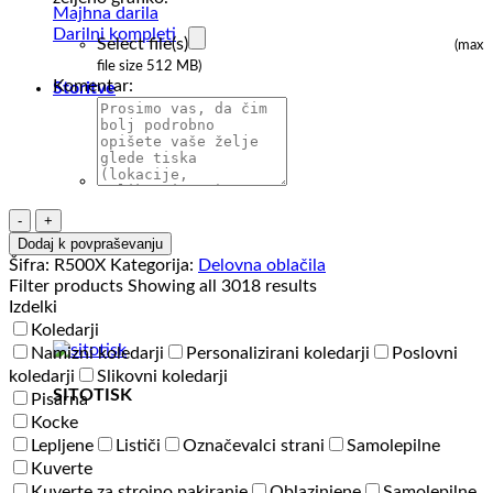
Majhna darila
Darilni kompleti
Select file(s)
(max
file size 512 MB)
Komentar:
Storitve
Visokovidna
jakna
Dodaj k povpraševanju
Result
Šifra:
R500X
Kategorija:
Delovna oblačila
Recycled
Filter products
Showing all 3018 results
Ripstop
Izdelki
Padded
Koledarji
Safety
Namizni koledarji
Personalizirani koledarji
Poslovni
Jacket
koledarji
Slikovni koledarji
količina
SITOTISK
Pisarna
Kocke
Lepljene
Lističi
Označevalci strani
Samolepilne
Kuverte
Kuverte za strojno pakiranje
Oblazinjene
Samolepilne