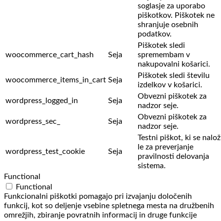
soglasje za uporabo
piškotkov. Piškotek ne
shranjuje osebnih
podatkov.
Piškotek sledi
woocommerce_cart_hash
Seja
spremembam v
nakupovalni košarici.
Piškotek sledi številu
woocommerce_items_in_cart
Seja
izdelkov v košarici.
Obvezni piškotek za
wordpress_logged_in
Seja
nadzor seje.
Obvezni piškotek za
wordpress_sec_
Seja
nadzor seje.
Testni piškot, ki se nalož
le za preverjanje
wordpress_test_cookie
Seja
pravilnosti delovanja
sistema.
Functional
Functional
Funkcionalni piškotki pomagajo pri izvajanju določenih
funkcij, kot so deljenje vsebine spletnega mesta na družbenih
omrežjih, zbiranje povratnih informacij in druge funkcije