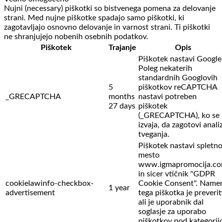
Nujni (necessary) piškotki so bistvenega pomena za delovanje
strani. Med nujne piškotke spadajo samo piškotki, ki
zagotavljajo osnovno delovanje in varnost strani. Ti piškotki
ne shranjujejo nobenih osebnih podatkov.
Piškotek
Trajanje
Opis
Piškotek nastavi Google
Poleg nekaterih
standardnih Googlovih
5
piškotkov reCAPTCHA
_GRECAPTCHA
months
nastavi potreben
27 days
piškotek
(_GRECAPTCHA), ko se
izvaja, da zagotovi anali
tveganja.
Piškotek nastavi spletn
mesto
www.igmapromocija.c
in sicer vtičnik "GDPR
cookielawinfo-checkbox-
Cookie Consent". Name
1 year
advertisement
tega piškotka je preverit
ali je uporabnik dal
soglasje za uporabo
piškotkov pod kategorij