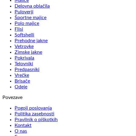
Majice
Delovna oblačila
Puloverji
Športne majice
Polo majice
Flisi
Softshelli
Prehodne jakne
Vetrovke
Zimske jakne
Pokrivala
Telovniki
Predpasniki
Vrečke
Brisače
Odeje
Povezave
Pogoji poslovanja
Politika zasebnosti
Pravilnik o piškotkih
Kontakt
O nas