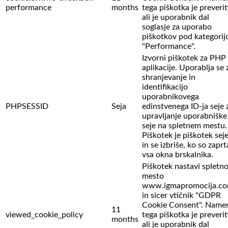
performance
months
tega piškotka je preverit
ali je uporabnik dal
soglasje za uporabo
piškotkov pod kategorij
"Performance".
Izvorni piškotek za PHP
aplikacije. Uporablja se 
shranjevanje in
identifikacijo
uporabnikovega
PHPSESSID
Seja
edinstvenega ID-ja seje 
upravljanje uporabniške
seje na spletnem mestu.
Piškotek je piškotek sej
in se izbriše, ko so zaprt
vsa okna brskalnika.
Piškotek nastavi spletn
mesto
www.igmapromocija.c
in sicer vtičnik "GDPR
Cookie Consent". Name
11
viewed_cookie_policy
tega piškotka je preverit
months
ali je uporabnik dal