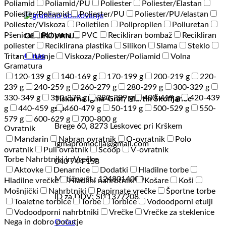
Poliamid
Poliamid/PU
Poliester
Poliester/Elastan
Poliester/Poliamid
Poliester/PU
Poliester/PU/elastan
Poliester/Viskoza
Polietilen
Polipropilen
Poliuretan
Pšenica
PU pena
PVC
Recikliran bombaž
Recikliran
OBLIKOVANJE
poliester
Reciklirana plastika
Silikon
Slama
Steklo
O nas
Tritan
Usnje
Viskoza/Poliester/Poliamid
Volna
Gramatura
120-139 g
140-169 g
170-199 g
200-219 g
220-
239 g
240-259 g
260-279 g
280-299 g
300-329 g
330-349 g
350-379 g
380-399 g
400-419 g
420-439
Tiskarna Igma-Graf, Martin Škofljanec
g
440-459 g
460-479 g
50-119 g
500-529 g
550-
s.p.
579 g
600-629 g
700-800 g
Brege 60, 8273 Leskovec pri Krškem
Ovratnik
Mandarin
Nabran ovratnik
O-ovratnik
Polo
igmapromocija@gmail.com
ovratnik
Puli ovratnik
Scoop
V-ovratnik
Torbe Nahrbtniki in Vrečke
040 744 158
Aktovke
Denarnice
Dodatki
Hladilne torbe
Matična št.: 1248014000
Hladilne vrečke
Hladilni nahrbtniki
Košare
Koši
Mošnjički
Nahrbtniki
Papirnate vrečke
Športne torbe
ID za DDV: SI11377208
Toaletne torbice
Torbe
Torbice
Vodoodporni etuiji
Vodoodporni nahrbtniki
Vrečke
Vrečke za steklenice
Nega in dobro počutje
O nas