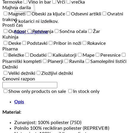
Termovke
Vino in bar
Vrči
vrečka
Majhna darila
Magneti
Obeski za ključe
Odsevni artikli
Ovratni
trakovi
V košarici ni izdelkov.
Prosti čas
Outdoor
Potovanja
Sončna očala
Žar
Nazaj v trgovino
Kuhinja
Deske
Podstavki
Pribor in noži
Rokavice
Pisarna
Beležke
Dodatki
Kalkulatorji
Mape
Peresnice
Pisarniški kompleti
Planerji
Ravnila
Samolepilni lističi
Dežniki
Veliki dežniki
Zložljivi dežniki
Cenovni razpon
Show only products on sale
In stock only
Opis
Material
:
Zunanjost: 100% poliester (75D)
Polnilo 100% recikliran poliester (REPREVE®)