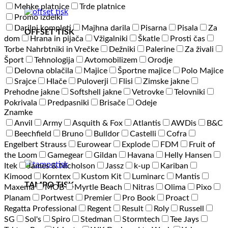
Mehke platnice
Trde platnice
Promo izdelki
Darilni kompleti
Majhna darila
Pisarna
Pisala
Za
OFFSET TISK
dom
Hrana in pijača
Vžigalniki
Škatle
Prosti čas
Torbe Nahrbtniki in Vrečke
Dežniki
Palerine
Za živali
Šport
Tehnologija
Avtomobilizem
Orodje
Delovna oblačila
Majice
Športne majice
Polo Majice
Srajce
Hlače
Puloverji
Flisi
Zimske jakne
Prehodne jakne
Softshell jakne
Vetrovke
Telovniki
Pokrivala
Predpasniki
Brisače
Odeje
Znamke
Anvil
Army
Asquith & Fox
Atlantis
AWDis
B&C
Beechfield
Bruno
Bulldor
Castelli
Cofra
Engelbert Strauss
Eurowear
Explode
FDM
Fruit of
the Loom
Gamegear
Gildan
Havana
Helly Hansen
Itek
James & Nicholson
Jassz
k-up
Kariban
Kimood
Korntex
Kustom Kit
Luminarc
Mantis
TAMPO TISK
Maxema
MOB
Myrtle Beach
Nitras
Olima
Pixo
Planam
Portwest
Premier
Pro Book
Proact
Regatta Professional
Regent
Result
Roly
Russell
SG
Sol's
Spiro
Stedman
Stormtech
Tee Jays