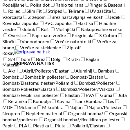
Podaljšane
Polka dot
Rahlo telirana
Ringer & Baseball
Rolled
Slim Fit
Striped
Telirane
UV zaščita
Vzorčasta
Z žepom
Brez nastavljanja velikosti
Ježek
Kovinska zaponka
PVC zaponka
Elastika
Hladilne
vrečke
klobuk
Koši
Mošnjički
Nakupovalne vrečke
Oversize
Papirnate vrečke
Pregrinjala
S Cofom
Slinčki
Vodoodporen
Vrečke nahrbtniki
Vrečke za
hrano
Vrečke za steklenice
Zip-off
Rokavi
3/4
bom
Brez
Dolgi
Kratki
Raglan
PRIPRAVA NA TISK
Material
Akril
Akril/Poliester/Elastan
Aluminij
Bambus
Bombaž
Bombaž in poliester
Bombaž/Elastan
Bombaž/Elastomultiester/Poliamid
Bombaž/Poliester
Bombaž/Poliester/Elastan
Bombaž/Poliester/Viskoza
Bombaž/Recikliran poliester
Elastan
EVA
Guma
Juta
Keramika
Konoplja
Kovina
Lan/Bombaž
Les
MDF
Melamin
Mikrofibra
Najlon
Najlon/Poliester
Neopren
Nepleten material
Organski bombaž
Organski
bombaž/poliester
Organski bombaž/Recikliran poliester
Papir
PLA
Plastika
Pluta
Poliakril/Elastan