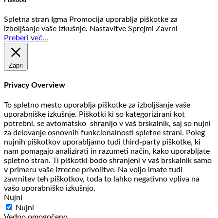
Spletna stran Igma Promocija uporablja piškotke za
izboljšanje vaše izkušnje.
Nastavitve
Sprejmi
Zavrni
Preberi več...
Zapri
Privacy Overview
To spletno mesto uporablja piškotke za izboljšanje vaše
uporabniške izkušnje. Piškotki ki so kategorizirani kot
potrebni, se avtomatsko shranijo v vaš brskalnik, saj so nujni
za delovanje osnovnih funkcionalnosti spletne strani. Poleg
nujnih piškotkov uporabljamo tudi third-party piškotke, ki
nam pomagajo analizirati in razumeti način, kako uporabljate
spletno stran. Ti piškotki bodo shranjeni v vaš brskalnik samo
v primeru vaše izrecne privolitve. Na voljo imate tudi
zavrnitev teh piškotkov, toda to lahko negativno vpliva na
vašo uporabniško izkušnjo.
Nujni
Nujni
Vedno omogočeno