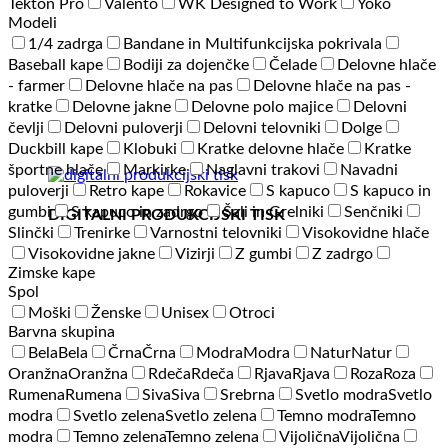
Tekton Pro
Valento
WK Designed to Work
Yoko
Modeli
1/4 zadrga
Bandane in Multifunkcijska pokrivala
Baseball kape
Bodiji za dojenčke
Čelade
Delovne hlače
- farmer
Delovne hlače na pas
Delovne hlače na pas -
kratke
Delovne jakne
Delovne polo majice
Delovni
čevlji
Delovni puloverji
Delovni telovniki
Dolge
Duckbill kape
Klobuki
Kratke delovne hlače
Kratke
športne hlače
Markirke
Naglavni trakovi
Navadni
puloverji
Retro kape
Rokavice
S kapuco
S kapuco in
gumbi
S kapuco in zadrgo
Šali in Grelniki
Senčniki
DIGITALNI PRODUKCIJSKI TISK
Slinčki
Trenirke
Varnostni telovniki
Visokovidne hlače
Visokovidne jakne
Vizirji
Z gumbi
Z zadrgo
Zimske kape
Spol
Moški
Ženske
Unisex
Otroci
Barvna skupina
Bela
Bela
Črna
Črna
Modra
Modra
Natur
Natur
Oranžna
Oranžna
Rdeča
Rdeča
Rjava
Rjava
Roza
Roza
Rumena
Rumena
Siva
Siva
Srebrna
Svetlo modra
Svetlo
modra
Svetlo zelena
Svetlo zelena
Temno modra
Temno
modra
Temno zelena
Temno zelena
Vijolična
Vijolična