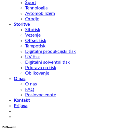
Šport
Tehnologija
Avtomobilizem
Orodje
Storitve
Sitotisk
Vezenje
Offset tisk
Tampotisk
Digitalni produkcijski tisk
UV tisk
Digitalni solventni tisk
Priprava na tisk
Oblikovanje
O nas
O nas
FAQ
Poslovne enote
Kontakt
Prijava
Piškotki