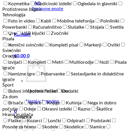
FAQ
Kozmetika
Medicinski izdelki
Ogledala in glavniki
Poslovne enote
Protistresne žogice
Tehnologija
Foto in video
Kabli
Mobilna telefonija
Polnilniki
Powerbanki
Računalništvo
Slušalke
Stojala
Svetila
Ure
USB ključki
Zvočniki
Kontakt
Pisala
Kemični svinčniki
Kompleti pisal
Markerji
Ovitki
Svinčniki
€
0,00
0
Orodje
Izvijači
Kompleti
Metri
Multiorodje
Noži
Pisala
Igrače
Namizne igre
Pobarvanke
Sestavljanke in didaktične
igrače
Šport
V košarici ni izdelkov.
Bidoni in športne flaške
Dodatki
Za dom
Nazaj v trgovino
Brisače
Igrače
Knjige
Kuhinja
Nega in dobro
počutje
Odeje
Okrasni izdelki
Razno
Škatlice
0
Hrana in pijača
Košarica
Flaške
Kozarci
Lončki
Odpirači
Podstavki
Posode za hrano
Skodele
Skodelice
Slamice