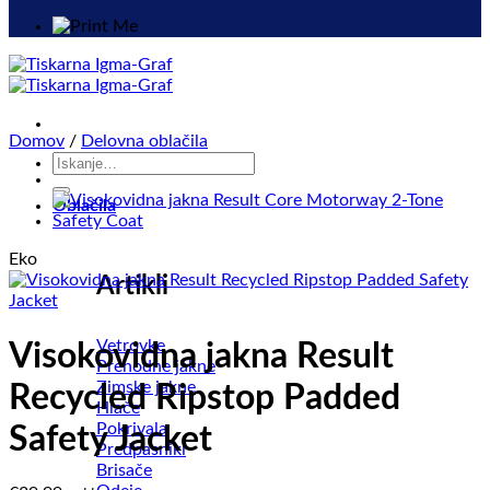
Domov
/
Delovna oblačila
Išči:
Oblačila
Eko
Artikli
Vetrovke
Visokovidna jakna Result
Prehodne jakne
Zimske jakne
Recycled Ripstop Padded
Hlače
Pokrivala
Safety Jacket
Predpasniki
Brisače