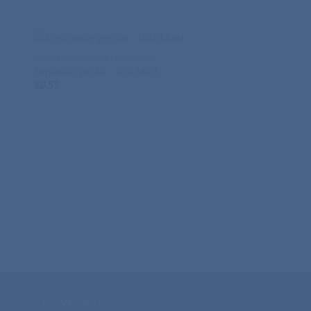
TORBE NAHRBTNIKI IN VREČKE
Papirnata vrečka – Lola Maxi
€
0,57
TORBE NAHRBTNIKI IN
Vrečka – biorazgradlj
€
0,54
POVEZAVE