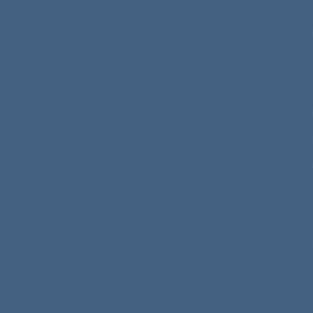
Več kot 20 let izkušenj v grafični
Sito
industriji.
UV t
Tiskarna Igma-Graf, Martin
Veze
Škofljanec s.p.
Digi
Brege 60, 8273 Leskovec pri
Tam
Krškem
Digi
igmapromocija@gmail.com
Offs
040 744 158
Obli
Matična št.: 1248014000
Prip
ID za DDV: SI11377208