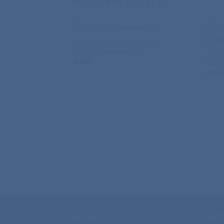
PODOBNI IZDELKI
TORBE NAHRBTNIKI IN VREČKE
Vrečka – Naturella 130
TORBE
€
0,80
Vrečk
€
0,6
O NAS
ST