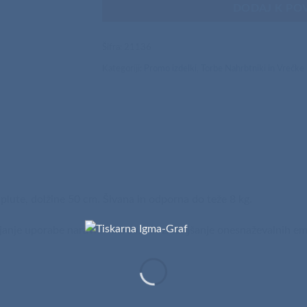
DODAJ K PO
Šifra:
21136
Kategoriji:
Promo izdelki
,
Torbe Nahrbtniki in Vrečke
z plute, dolžine 50 cm. Šivana in odporna do teže 8 kg.
ujanje uporabe naravnih surovin in zmanjšanje onesnaževalnih emi