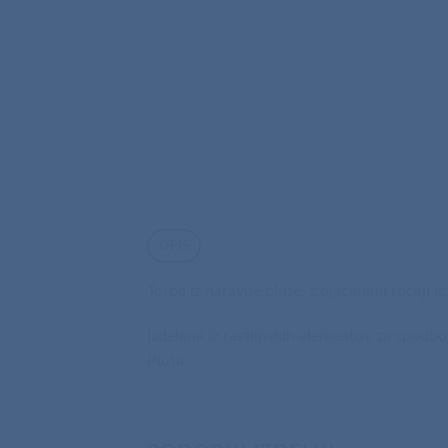
OPIS
Torba iz naravne plute, z ojačanimi ročaji i
Izdelana iz rastlinskih elementov za spodb
Pluta.