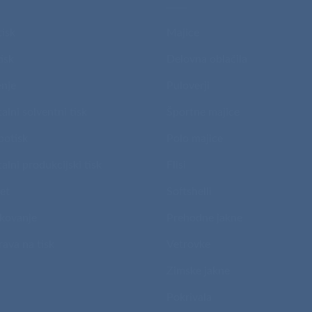
tisk
Majice
isk
Delovna oblačila
nje
Puloverji
talni solventni tisk
Športne majice
potisk
Polo majice
talni produkcijski tisk
Flisi
et
Softshelli
kovanje
Prehodne jakne
rava na tisk
Vetrovke
Zimske jakne
Pokrivala