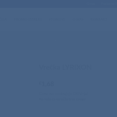
O nas
Poslovne 
ČILA
PROMO IZDELKI
STORITVE
O NAS
KONTAKT
BE NAHRBTNIKI IN VREČKE
Vrečka LYRIXON
€
1,68
Cene ne vsebujejo DDV-ja!
Na voljo za naročilo brez zaloge