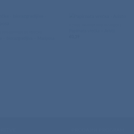
TORBE NAHRBTNIKI IN VREČKE
Papirnata vrečka – Aristo
 NAHRBTNIKI IN VREČKE
€
0,39
a – biorazgradljiva – Mariposa
4
ORITVE
PRODAJNI PROGRAM