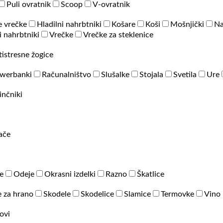
Puli ovratnik
Scoop
V-ovratnik
e vrečke
Hladilni nahrbtniki
Košare
Koši
Mošnjički
Na
 nahrbtniki
Vrečke
Vrečke za steklenice
tistresne žogice
werbanki
Računalništvo
Slušalke
Stojala
Svetila
Ure
inčniki
rače
e
Odeje
Okrasni izdelki
Razno
Škatlice
 za hrano
Skodele
Skodelice
Slamice
Termovke
Vino 
ovi