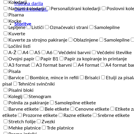
Lady
Koledarji
Majhna darila
količina
Namizni koledarji
Personalizirani koledarji
Poslovni kole
Darilni kompleti
Pisarna
Kocke
Storitve
Lepljene
Lističi
Označevalci strani
Samolepilne
Kuverte
Kuverte za strojno pakiranje
Oblazinjene
Samolepilne
Ločilni listi
A-Ž
A4
A5
A6
Večdelni barvni
Večdelni številke
Ovojni papir
Papir B1
Papir za kopiranje in printanje
A3 format
A3 format barvni
A4 format
A4 format ba
Pisala
Barvice
Bombice, mince in refili
Brisalci
Etuiji za pisal
pisal
Tehnični svinčniki
Pisalni bloki
Kolegij
Stenogram
Polnila za pakiranje
Samolepilne etikete
Barvne etikete
Bele etikete
Cenovne etikete
Etikete z
etikete
Prozorne etikete
Razne etikete
Srebrne etikete
Stretch folije
Zvezki
Mehke platnice
Trde platnice