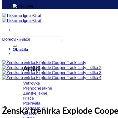
Išči:
Domov
/
Hlače
Oblačila
Artikli
Vetrovke
Prehodne jakne
Zimske jakne
Hlače
Pokrivala
Predpasniki
Ženska trenirka Explode Coope
Brisače