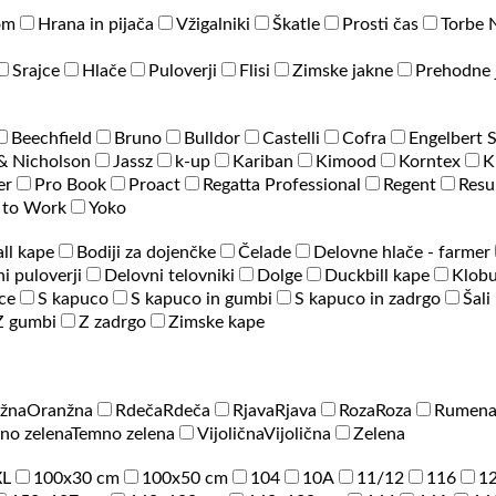
om
Hrana in pijača
Vžigalniki
Škatle
Prosti čas
Torbe 
Srajce
Hlače
Puloverji
Flisi
Zimske jakne
Prehodne 
Beechfield
Bruno
Bulldor
Castelli
Cofra
Engelbert 
& Nicholson
Jassz
k-up
Kariban
Kimood
Korntex
K
er
Pro Book
Proact
Regatta Professional
Regent
Resu
 to Work
Yoko
ll kape
Bodiji za dojenčke
Čelade
Delovne hlače - farmer
i puloverji
Delovni telovniki
Dolge
Duckbill kape
Klobu
ce
S kapuco
S kapuco in gumbi
S kapuco in zadrgo
Šali
Z gumbi
Z zadrgo
Zimske kape
žna
Oranžna
Rdeča
Rdeča
Rjava
Rjava
Roza
Roza
Rumen
no zelena
Temno zelena
Vijolična
Vijolična
Zelena
XL
100x30 cm
100x50 cm
104
10A
11/12
116
1