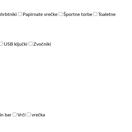
hrbtniki
Papirnate vrečke
Športne torbe
Toaletne
USB ključki
Zvočniki
in bar
Vrči
vrečka