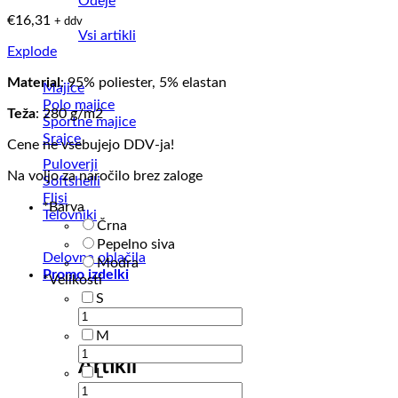
Odeje
€
16,31
+ ddv
Vsi artikli
Explode
Material
: 95% poliester, 5% elastan
Majice
Polo majice
Teža
: 280 g/m2
Športne majice
Srajce
Cene ne vsebujejo DDV-ja!
Puloverji
Na voljo za naročilo brez zaloge
Softshelli
Flisi
*
Barva
Telovniki
Črna
Pepelno siva
Delovna oblačila
Modra
Promo izdelki
*
Velikosti
S
M
Artikli
L