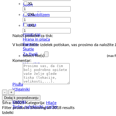
XL
Šport
Tehnologija
2XL
Avtomobilizem
Orodje
Pisarna
3XL
Za dom
Prosti čas
Naloži podatke za tisk:
Hrana in pijača
Palerine
V kolikor želite izdelek potiskan, vas prosimo da naložite ž
Škatle
Za živali
Select file(s)
(max f
Komentar:
Vsi artikli
Pisala
Vžigalniki
Ženska
trenirka
Dodaj k povpraševanju
Explode
Dežniki
Šifra:
58025
Kategorija:
Hlače
Cooper
Torbe, nahrbtniki, vrečke
Filter products
Showing all 3018 results
Track
Izdelki