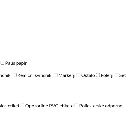
Paus papir
inčniki
Kemični svinčniki
Markerji
Ostalo
Rolerji
Set
lec etiket
Opozorilne PVC etikete
Poliesterske odporne