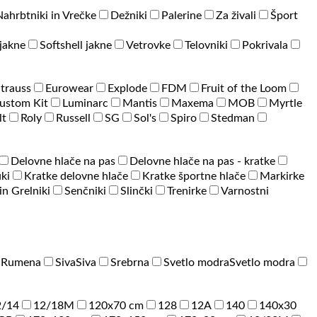
Nahrbtniki in Vrečke
Dežniki
Palerine
Za živali
Šport
jakne
Softshell jakne
Vetrovke
Telovniki
Pokrivala
Strauss
Eurowear
Explode
FDM
Fruit of the Loom
ustom Kit
Luminarc
Mantis
Maxema
MOB
Myrtle
lt
Roly
Russell
SG
Sol's
Spiro
Stedman
Delovne hlače na pas
Delovne hlače na pas - kratke
ki
Kratke delovne hlače
Kratke športne hlače
Markirke
 in Grelniki
Senčniki
Slinčki
Trenirke
Varnostni
a
Rumena
Siva
Siva
Srebrna
Svetlo modra
Svetlo modra
2/14
12/18M
120x70 cm
128
12A
140
140x30