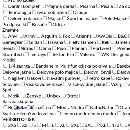
Promo izdelki
Darilni kompleti
Majhna darila
Pisarna
Pisala
Za d
Tehnologija
Avtomobilizem
Orodje
Delovna oblačila
Majice
Športne majice
Polo Majice
Predpasniki
Brisače
Odeje
Znamke
Anvil
Army
Asquith & Fox
Atlantis
AWDis
B&C
Gamegear
Gildan
Havana
Helly Hansen
Itek
James 
Beach
Nitras
Olima
Pixo
Planam
Portwest
Premi
Stormtech
Tee Jays
Tekton Pro
Valento
WK Designed
Modeli
1/4 zadrga
Bandane in Multifunkcijska pokrivala
Baseba
Delovne jakne
Delovne polo majice
Delovni čevlji
Delovn
Naglavni trakovi
Navadni puloverji
Retro kape
Rokavi
telovniki
Visokovidne hlače
Visokovidne jakne
Vizirji
Spol
Moški
Ženske
Unisex
Otroci
Barvna skupina
Bela
Bela
Črna
Črna
Modra
Modra
Natur
Natur
Oran
Svetlo zelena
Svetlo zelena
Temno modra
Temno modra
Tem
Velikost
SITOTISK
2XS
XS
S
M
L
XL
2XL
3XL
4XL
1/2
5