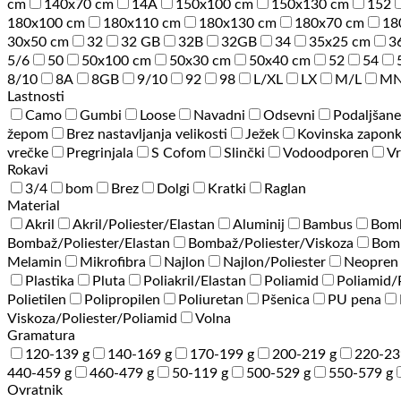
cm
140x70 cm
14A
150x100 cm
150x130 cm
152
180x100 cm
180x110 cm
180x130 cm
180x70 cm
18
30x50 cm
32
32 GB
32B
32GB
34
35x25 cm
3
5/6
50
50x100 cm
50x30 cm
50x40 cm
52
54
8/10
8A
8GB
9/10
92
98
L/XL
LX
M/L
M
Lastnosti
Camo
Gumbi
Loose
Navadni
Odsevni
Podaljšane
žepom
Brez nastavljanja velikosti
Ježek
Kovinska zapon
vrečke
Pregrinjala
S Cofom
Slinčki
Vodoodporen
Vr
Rokavi
3/4
bom
Brez
Dolgi
Kratki
Raglan
Material
Akril
Akril/Poliester/Elastan
Aluminij
Bambus
Bom
Bombaž/Poliester/Elastan
Bombaž/Poliester/Viskoza
Bomb
Melamin
Mikrofibra
Najlon
Najlon/Poliester
Neopren
Plastika
Pluta
Poliakril/Elastan
Poliamid
Poliamid
Polietilen
Polipropilen
Poliuretan
Pšenica
PU pena
Viskoza/Poliester/Poliamid
Volna
Gramatura
120-139 g
140-169 g
170-199 g
200-219 g
220-23
440-459 g
460-479 g
50-119 g
500-529 g
550-579 g
Ovratnik