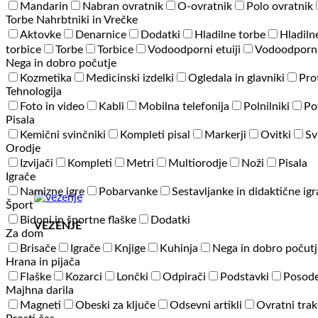
Mandarin
Nabran ovratnik
O-ovratnik
Polo ovratnik
Torbe Nahrbtniki in Vrečke
Aktovke
Denarnice
Dodatki
Hladilne torbe
Hladiln
torbice
Torbe
Torbice
Vodoodporni etuiji
Vodoodporni
Nega in dobro počutje
Kozmetika
Medicinski izdelki
Ogledala in glavniki
Pro
Tehnologija
Foto in video
Kabli
Mobilna telefonija
Polnilniki
Po
Pisala
Kemični svinčniki
Kompleti pisal
Markerji
Ovitki
Sv
Orodje
Izvijači
Kompleti
Metri
Multiorodje
Noži
Pisala
Igrače
Namizne igre
Pobarvanke
Sestavljanke in didaktične ig
Šport
Bidoni in športne flaške
Dodatki
VEZENJE
Za dom
Brisače
Igrače
Knjige
Kuhinja
Nega in dobro počutj
Hrana in pijača
Flaške
Kozarci
Lončki
Odpirači
Podstavki
Posode
Majhna darila
Magneti
Obeski za ključe
Odsevni artikli
Ovratni trak