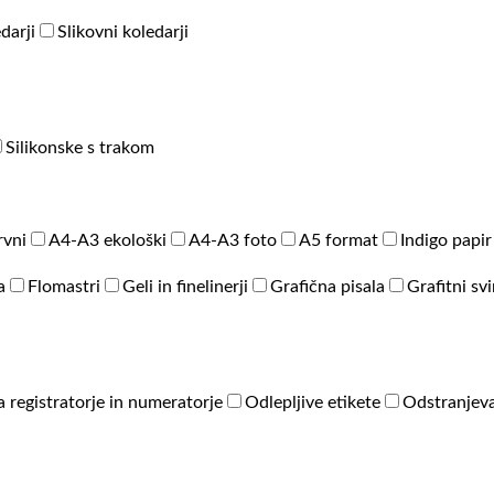
darji
Slikovni koledarji
Silikonske s trakom
rvni
A4-A3 ekološki
A4-A3 foto
A5 format
Indigo papir
a
Flomastri
Geli in finelinerji
Grafična pisala
Grafitni sv
a registratorje in numeratorje
Odlepljive etikete
Odstranjeva