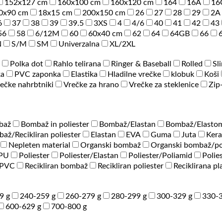
152x127 cm
160x100 cm
160x120 cm
164
16A
16
0x90 cm
18x15 cm
200x150 cm
26
27
28
29
2A
6
37
38
39
39.5
3XS
4
4/6
40
41
42
43
56
58
6/12M
60
60x40 cm
62
64
64GB
66
N
S/M
SM
Univerzalna
XL/2XL
Polka dot
Rahlo telirana
Ringer & Baseball
Rolled
Sl
ka
PVC zaponka
Elastika
Hladilne vrečke
klobuk
Koši
ečke nahrbtniki
Vrečke za hrano
Vrečke za steklenice
Zip
baž
Bombaž in poliester
Bombaž/Elastan
Bombaž/Elastom
až/Recikliran poliester
Elastan
EVA
Guma
Juta
Ker
Nepleten material
Organski bombaž
Organski bombaž/po
/PU
Poliester
Poliester/Elastan
Poliester/Poliamid
Polie
PVC
Recikliran bombaž
Recikliran poliester
Reciklirana pl
9 g
240-259 g
260-279 g
280-299 g
300-329 g
330-3
600-629 g
700-800 g