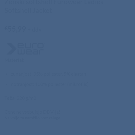
Ženski softshell Eurowear Ladies
Softshell Jacket
55,99
€
+ ddv
Material
:
zunanjost: 95% poliester, 5% elastan
notranjost: 100% poliester (mikroflis)
Teža
: 320 g/m2
Cene ne vsebujejo DDV-ja!
Na voljo za naročilo brez zaloge