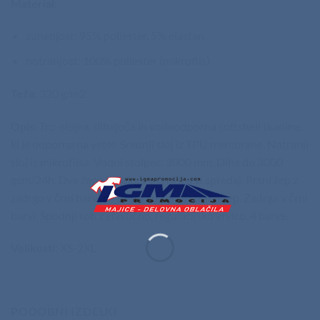
Material
:
zunanjost: 95% poliester, 5% elastan
notranjost: 100% poliester (mikroflis)
Teža
: 320 g/m2
Opis
: Tro-slojna, dihajoča in vodoodporna softshell tkanina,
ki je odporna na veter. Srednji sloj iz TPU membrane. Notranji
sloj iz mikroflisa. Vodni stolpec: 3000 mm. Diha do 3000
gsm/24h. Dva žepa z zadrgo v črni barvi spredaj. Prsni žep z
zadrgo v črni barvi na desni strani. Notranji žep. Zadrga v črni
barvi. Spodnji rob z elastično, regulacijsko vrvico. 4 barve.
Velikosti
: XS-2XL
PODOBNI IZDELKI