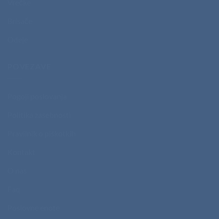
Vrečke
Brisače
Odeje
POVEZAVE
Pogoji poslovanja
Politika zasebnosti
Pravilnik o piškotkih
Kontakt
O nas
Faq
Poslovne enote