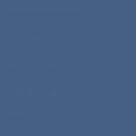
Tiskarna Igma-Graf, Martin Škofljanec s.p.
Brege 60, 8273 Leskovec pri Krškem
igmapromocija@gmail.com
040 744 158
Matična št.: 1248014000
ID za DDV: SI11377208
STORITVE
Sitotisk