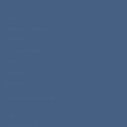
UV tisk
Vezenje
Digitalni solventni tisk
Tampotisk
Digitalni produkcijski tisk
Offset
Oblikovanje
Priprava na tisk
PRODAJNI PROGRAM
Majice
Delovna oblačila