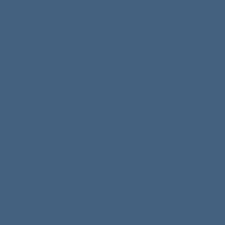
Puloverji
Športne majice
Polo majice
Flisi
Softshelli
Prehodne jakne
Vetrovke
Zimske jakne
Pokrivala
Telovniki
Predpasniki