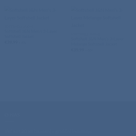
SOFTSHELL JAKNE
Softshell J&N Men’s 3-Layer
SOFTSHELL JAKNE
Softshell Jacket
Softshell J&N Men’s 3-Layer
€
39,99
+ ddv
Melange Softshell Jacket
€
39,99
+ ddv
O NAS
Več kot 20 let izkušenj v grafični industriji.