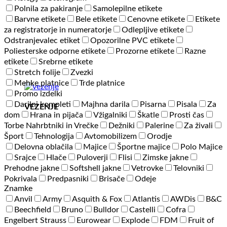
Polnila za pakiranje
Samolepilne etikete
Barvne etikete
Bele etikete
Cenovne etikete
Etikete
za registratorje in numeratorje
Odlepljive etikete
Odstranjevalec etiket
Opozorilne PVC etikete
Poliesterske odporne etikete
Prozorne etikete
Razne
etikete
Srebrne etikete
Stretch folije
Zvezki
Mehke platnice
Trde platnice
Promo izdelki
Darilni kompleti
Majhna darila
Pisarna
Pisala
Za
VEZENJE
dom
Hrana in pijača
Vžigalniki
Škatle
Prosti čas
Torbe Nahrbtniki in Vrečke
Dežniki
Palerine
Za živali
Šport
Tehnologija
Avtomobilizem
Orodje
Delovna oblačila
Majice
Športne majice
Polo Majice
Srajce
Hlače
Puloverji
Flisi
Zimske jakne
Prehodne jakne
Softshell jakne
Vetrovke
Telovniki
Pokrivala
Predpasniki
Brisače
Odeje
Znamke
Anvil
Army
Asquith & Fox
Atlantis
AWDis
B&C
Beechfield
Bruno
Bulldor
Castelli
Cofra
Engelbert Strauss
Eurowear
Explode
FDM
Fruit of