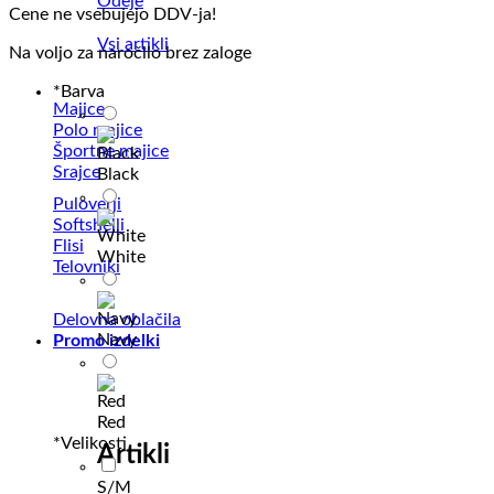
Odeje
Cene ne vsebujejo DDV-ja!
Vsi artikli
Na voljo za naročilo brez zaloge
*
Barva
Majice
Polo majice
Športne majice
Srajce
Black
Puloverji
Softshelli
Flisi
White
Telovniki
Delovna oblačila
Navy
Promo izdelki
Red
*
Velikosti
Artikli
S/M