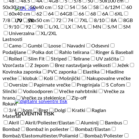
48
48.5
4A
4GB
5
5/6
50
50x100 cm
50x30 cm
50x40 cm
52
54
56
58
6/12M
60
60x40 cm
62
64
64GB
66
68
6A
6XL
7/8
70
70x50 cm
72
74
7XL
8/10
8A
8GB
UV TISK
9/10
92
98
L/XL
LX
M/L
MN
S/M
SM
Univerzalna
XL/2XL
Lastnosti
Camo
Gumbi
Loose
Navadni
Odsevni
Podaljšane
Polka dot
Rahlo telirana
Ringer & Baseball
Rolled
Slim Fit
Striped
Telirane
UV zaščita
Vzorčasta
Z žepom
Brez nastavljanja velikosti
Ježek
Kovinska zaponka
PVC zaponka
Elastika
Hladilne
vrečke
klobuk
Koši
Mošnjički
Nakupovalne vrečke
Oversize
Papirnate vrečke
Pregrinjala
S Cofom
Slinčki
Vodoodporen
Vrečke nahrbtniki
Vrečke za
hrano
Vrečke za steklenice
Zip-off
Rokavi
3/4
bom
Brez
Dolgi
Kratki
Raglan
SOLVENTNI TISK
Material
Akril
Akril/Poliester/Elastan
Aluminij
Bambus
Bombaž
Bombaž in poliester
Bombaž/Elastan
Bombaž/Elastomultiester/Poliamid
Bombaž/Poliester