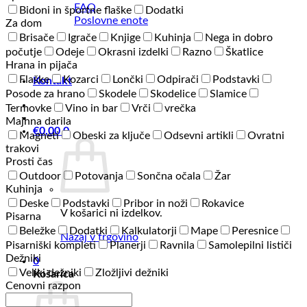
FAQ
Bidoni in športne flaške
Dodatki
Poslovne enote
Za dom
Brisače
Igrače
Knjige
Kuhinja
Nega in dobro
počutje
Odeje
Okrasni izdelki
Razno
Škatlice
Hrana in pijača
Flaške
Kozarci
Lončki
Odpirači
Podstavki
Kontakt
Posode za hrano
Skodele
Skodelice
Slamice
Termovke
Vino in bar
Vrči
vrečka
Majhna darila
€
0,00
0
Magneti
Obeski za ključe
Odsevni artikli
Ovratni
trakovi
Prosti čas
Outdoor
Potovanja
Sončna očala
Žar
Kuhinja
Deske
Podstavki
Pribor in noži
Rokavice
V košarici ni izdelkov.
Pisarna
Beležke
Dodatki
Kalkulatorji
Mape
Peresnice
Nazaj v trgovino
Pisarniški kompleti
Planerji
Ravnila
Samolepilni lističi
Dežniki
0
Veliki dežniki
Zložljivi dežniki
Košarica
Cenovni razpon