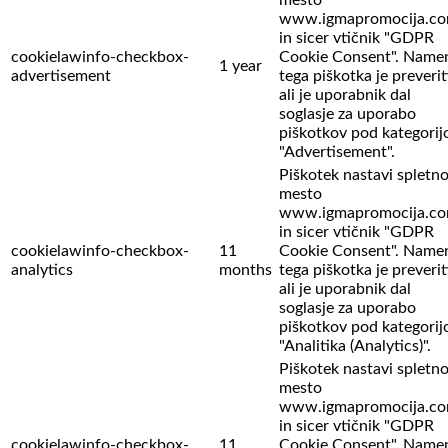
www.igmapromocija.c
in sicer vtičnik "GDPR
cookielawinfo-checkbox-
Cookie Consent". Name
1 year
advertisement
tega piškotka je preverit
ali je uporabnik dal
soglasje za uporabo
piškotkov pod kategorij
"Advertisement".
Piškotek nastavi spletn
mesto
www.igmapromocija.c
in sicer vtičnik "GDPR
cookielawinfo-checkbox-
11
Cookie Consent". Name
analytics
months
tega piškotka je preverit
ali je uporabnik dal
soglasje za uporabo
piškotkov pod kategorij
"Analitika (Analytics)".
Piškotek nastavi spletn
mesto
www.igmapromocija.c
in sicer vtičnik "GDPR
cookielawinfo-checkbox-
11
Cookie Consent". Name