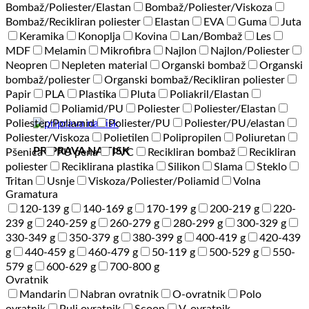
Bombaž/Poliester/Elastan
Bombaž/Poliester/Viskoza
Bombaž/Recikliran poliester
Elastan
EVA
Guma
Juta
Keramika
Konoplja
Kovina
Lan/Bombaž
Les
MDF
Melamin
Mikrofibra
Najlon
Najlon/Poliester
Neopren
Nepleten material
Organski bombaž
Organski
bombaž/poliester
Organski bombaž/Recikliran poliester
Papir
PLA
Plastika
Pluta
Poliakril/Elastan
Poliamid
Poliamid/PU
Poliester
Poliester/Elastan
Poliester/Poliamid
Poliester/PU
Poliester/PU/elastan
Poliester/Viskoza
Polietilen
Polipropilen
Poliuretan
PRIPRAVA NA TISK
Pšenica
PU pena
PVC
Recikliran bombaž
Recikliran
poliester
Reciklirana plastika
Silikon
Slama
Steklo
Tritan
Usnje
Viskoza/Poliester/Poliamid
Volna
Gramatura
120-139 g
140-169 g
170-199 g
200-219 g
220-
239 g
240-259 g
260-279 g
280-299 g
300-329 g
330-349 g
350-379 g
380-399 g
400-419 g
420-439
g
440-459 g
460-479 g
50-119 g
500-529 g
550-
579 g
600-629 g
700-800 g
Ovratnik
Mandarin
Nabran ovratnik
O-ovratnik
Polo