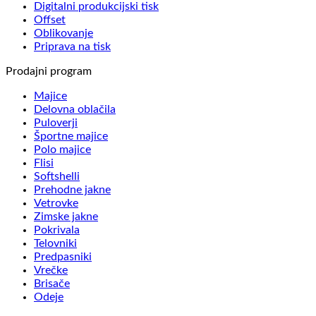
Digitalni produkcijski tisk
Offset
Oblikovanje
Priprava na tisk
Prodajni program
Majice
Delovna oblačila
Puloverji
Športne majice
Polo majice
Flisi
Softshelli
Prehodne jakne
Vetrovke
Zimske jakne
Pokrivala
Telovniki
Predpasniki
Vrečke
Brisače
Odeje