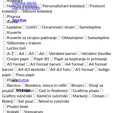
Koledarji
Majhna darila
Flexfit®
Namizni koledarji
Personalizirani koledarji
Poslovni
Darilni kompleti
Cap
koledarji
Slikovni koledarji
količina
Pisarna
Storitve
Kocke
Lepljene
Lističi
Označevalci strani
Samolepilne
Kuverte
Kuverte za strojno pakiranje
Oblazinjene
Samolepilne
Silikonske s trakom
Ločilni listi
A-Ž
A4
A5
A6
Večdelni barvni
Večdelni številke
Ovojni papir
Papir B1
Papir za kopiranje in printanje
A3 format
A3 format barvni
A4 format
A4 format
barvni
A4-A3 ekološki
A4-A3 foto
A5 format
Indigo
papir
Paus papir
Pisala
Barvice
Bombice, mince in refili
Brisalci
Etuiji za
SITOTISK
pisala
Flomastri
Geli in finelinerji
Grafična pisala
Grafitni svinčniki
Kemični svinčniki
Markerji
Ostalo
Rolerji
Set pisal
Tehnični svinčniki
Pisalni bloki
Kolegij
Stenogram