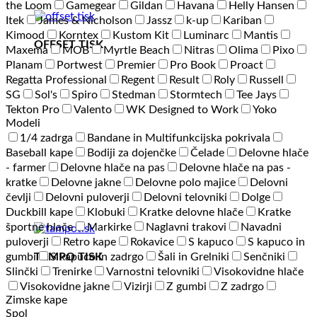
the Loom
Gamegear
Gildan
Havana
Helly Hansen
Itek
James & Nicholson
Jassz
k-up
Kariban
Kimood
Korntex
Kustom Kit
Luminarc
Mantis
OFFSET TISK
Maxema
MOB
Myrtle Beach
Nitras
Olima
Pixo
Planam
Portwest
Premier
Pro Book
Proact
Regatta Professional
Regent
Result
Roly
Russell
SG
Sol's
Spiro
Stedman
Stormtech
Tee Jays
Tekton Pro
Valento
WK Designed to Work
Yoko
Modeli
1/4 zadrga
Bandane in Multifunkcijska pokrivala
Baseball kape
Bodiji za dojenčke
Čelade
Delovne hlače
- farmer
Delovne hlače na pas
Delovne hlače na pas -
kratke
Delovne jakne
Delovne polo majice
Delovni
čevlji
Delovni puloverji
Delovni telovniki
Dolge
Duckbill kape
Klobuki
Kratke delovne hlače
Kratke
športne hlače
Markirke
Naglavni trakovi
Navadni
puloverji
Retro kape
Rokavice
S kapuco
S kapuco in
TAMPO TISK
gumbi
S kapuco in zadrgo
Šali in Grelniki
Senčniki
Slinčki
Trenirke
Varnostni telovniki
Visokovidne hlače
Visokovidne jakne
Vizirji
Z gumbi
Z zadrgo
Zimske kape
Spol