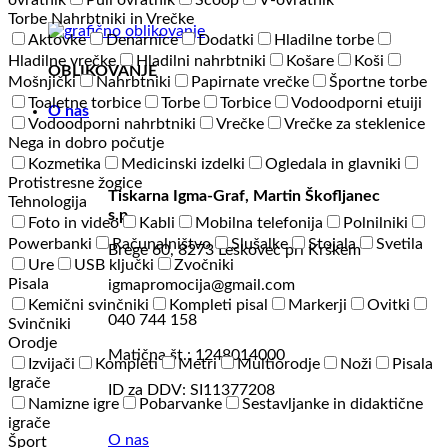
ovratnik
Puli ovratnik
Scoop
V-ovratnik
Torbe Nahrbtniki in Vrečke
Aktovke
Denarnice
Dodatki
Hladilne torbe
Hladilne vrečke
Hladilni nahrbtniki
Košare
Koši
OBLIKOVANJE
Mošnjički
Nahrbtniki
Papirnate vrečke
Športne torbe
Toaletne torbice
Torbe
Torbice
Vodoodporni etuiji
O nas
Vodoodporni nahrbtniki
Vrečke
Vrečke za steklenice
Nega in dobro počutje
Kozmetika
Medicinski izdelki
Ogledala in glavniki
Protistresne žogice
Tiskarna Igma-Graf, Martin Škofljanec
Tehnologija
s.p.
Foto in video
Kabli
Mobilna telefonija
Polnilniki
Powerbanki
Računalništvo
Slušalke
Stojala
Svetila
Brege 60, 8273 Leskovec pri Krškem
Ure
USB ključki
Zvočniki
Pisala
igmapromocija@gmail.com
Kemični svinčniki
Kompleti pisal
Markerji
Ovitki
040 744 158
Svinčniki
Orodje
Matična št.: 1248014000
Izvijači
Kompleti
Metri
Multiorodje
Noži
Pisala
Igrače
ID za DDV: SI11377208
Namizne igre
Pobarvanke
Sestavljanke in didaktične
igrače
O nas
Šport