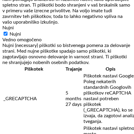
spletno stran. Ti piškotki bodo shranjeni v vaš brskalnik samo
v primeru vaše izrecne privolitve. Na voljo imate tudi
zavrnitev teh piškotkov, toda to lahko negativno vpliva na
vašo uporabniško izkušnjo.
Nujni
Nujni
Vedno omogočeno
Nujni (necessary) piškotki so bistvenega pomena za delovanje
strani. Med nujne piškotke spadajo samo piškotki, ki
zagotavljajo osnovno delovanje in varnost strani. Ti piškotki
ne shranjujejo nobenih osebnih podatkov.
Piškotek
Trajanje
Opis
Piškotek nastavi Google
Poleg nekaterih
standardnih Googlovih
5
piškotkov reCAPTCHA
_GRECAPTCHA
months
nastavi potreben
27 days
piškotek
(_GRECAPTCHA), ko se
izvaja, da zagotovi anali
tveganja.
Piškotek nastavi spletn
mesto