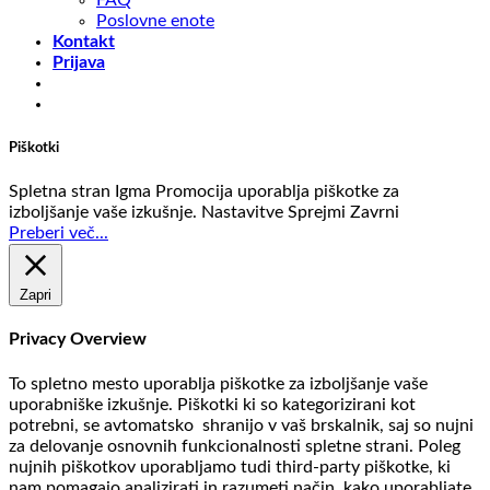
Poslovne enote
Kontakt
Prijava
Piškotki
Spletna stran Igma Promocija uporablja piškotke za
izboljšanje vaše izkušnje.
Nastavitve
Sprejmi
Zavrni
Preberi več...
Zapri
Privacy Overview
To spletno mesto uporablja piškotke za izboljšanje vaše
uporabniške izkušnje. Piškotki ki so kategorizirani kot
potrebni, se avtomatsko shranijo v vaš brskalnik, saj so nujni
za delovanje osnovnih funkcionalnosti spletne strani. Poleg
nujnih piškotkov uporabljamo tudi third-party piškotke, ki
nam pomagajo analizirati in razumeti način, kako uporabljate