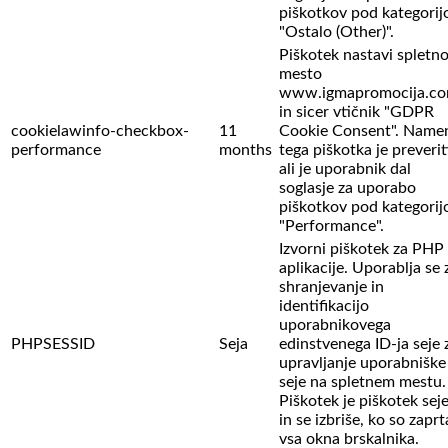
piškotkov pod kategorij
"Ostalo (Other)".
Piškotek nastavi spletn
mesto
www.igmapromocija.c
in sicer vtičnik "GDPR
cookielawinfo-checkbox-
11
Cookie Consent". Name
performance
months
tega piškotka je preverit
ali je uporabnik dal
soglasje za uporabo
piškotkov pod kategorij
"Performance".
Izvorni piškotek za PHP
aplikacije. Uporablja se 
shranjevanje in
identifikacijo
uporabnikovega
PHPSESSID
Seja
edinstvenega ID-ja seje 
upravljanje uporabniške
seje na spletnem mestu.
Piškotek je piškotek sej
in se izbriše, ko so zaprt
vsa okna brskalnika.