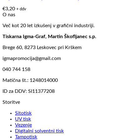
€
3,20
+ ddv
O nas
Več kot 20 let izkušenj v grafični industriji.
Tiskarna Igma-Graf, Martin Škofljanec s.p.
Brege 60, 8273 Leskovec pri Krškem
igmapromocija@gmail.com
040 744 158
Matična št.: 1248014000
ID za DDV: SI11377208
Storitve
Sitotisk
UV tisk
Vezenje
Digitalni solventni tisk
Tampotisk