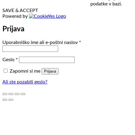
podatke v bazi.
SAVE & ACCEPT
Powered by
Prijava
Zahtevano
Uporabniško ime ali e-poštni naslov
*
Zahtevano
Geslo
*
Zapomni si me
Prijava
Ali ste pozabili geslo?