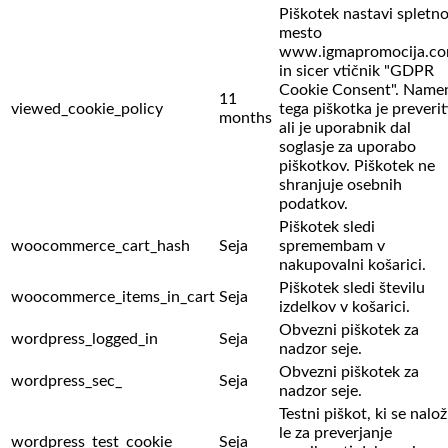
Piškotek nastavi spletn
mesto
www.igmapromocija.c
in sicer vtičnik "GDPR
Cookie Consent". Name
11
viewed_cookie_policy
tega piškotka je preverit
months
ali je uporabnik dal
soglasje za uporabo
piškotkov. Piškotek ne
shranjuje osebnih
podatkov.
Piškotek sledi
woocommerce_cart_hash
Seja
spremembam v
nakupovalni košarici.
Piškotek sledi številu
woocommerce_items_in_cart
Seja
izdelkov v košarici.
Obvezni piškotek za
wordpress_logged_in
Seja
nadzor seje.
Obvezni piškotek za
wordpress_sec_
Seja
nadzor seje.
Testni piškot, ki se nalož
le za preverjanje
wordpress_test_cookie
Seja