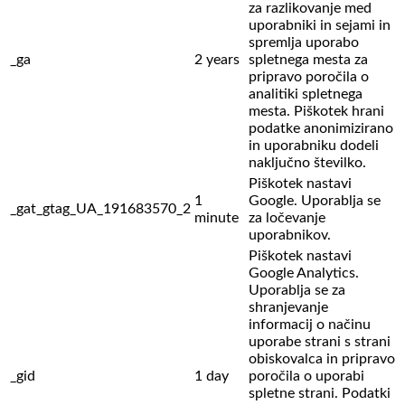
za razlikovanje med
uporabniki in sejami in
spremlja uporabo
_ga
2 years
spletnega mesta za
pripravo poročila o
analitiki spletnega
mesta. Piškotek hrani
podatke anonimizirano
in uporabniku dodeli
naključno številko.
Piškotek nastavi
1
Google. Uporablja se
_gat_gtag_UA_191683570_2
minute
za ločevanje
uporabnikov.
Piškotek nastavi
Google Analytics.
Uporablja se za
shranjevanje
informacij o načinu
uporabe strani s strani
obiskovalca in pripravo
_gid
1 day
poročila o uporabi
spletne strani. Podatki