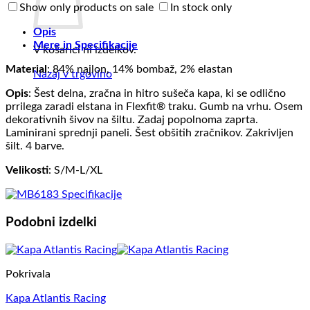
Show only products on sale
In stock only
Opis
Mere in Specifikacije
V košarici ni izdelkov.
Material
: 84% najlon, 14% bombaž, 2% elastan
Nazaj v trgovino
Opis
: Šest delna, zračna in hitro sušeča kapa, ki se odlično
prrilega zaradi elstana in Flexfit® traku. Gumb na vrhu. Osem
dekorativnih šivov na šiltu. Zadaj popolnoma zaprta.
Laminirani sprednji paneli. Šest obšitih zračnikov. Zakrivljen
šilt. 4 barve.
Velikosti
: S/M-L/XL
Podobni izdelki
Pokrivala
Kapa Atlantis Racing