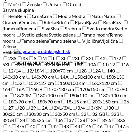
Moški
Ženske
Unisex
Otroci
Barvna skupina
Bela
Bela
Črna
Črna
Modra
Modra
Natur
Natur
Oranžna
Oranžna
Rdeča
Rdeča
Rjava
Rjava
Roza
Roza
Rumena
Rumena
Siva
Siva
Srebrna
Svetlo modra
Svetlo
modra
Svetlo zelena
Svetlo zelena
Temno modra
Temno
modra
Temno zelena
Temno zelena
Vijolična
Vijolična
Zelena
Velikost
2XS
XS
S
M
L
XL
2XL
3XL
4XL
1/2
DIGITALNI PRODUKCIJSKI TISK
5XL
100x30 cm
100x50 cm
104
10A
11/12
116
12/14
12/18M
120x70 cm
128
12A
140
140x30 cm
140x70 cm
14A
150x100 cm
150x130
cm
152
152x127 cm
160x100 cm
160x120 cm
164
16A
16GB
170x130 cm
170x150 cm
170x90
cm
18/23M
180x100 cm
180x110 cm
180x130 cm
180x70 cm
180x90 cm
18x15 cm
200x150 cm
26
27
28
29
2A
2XL/3XL
3/4
3/6M
30
30x20 cm
30x30 cm
30x50 cm
32
32 GB
32B
32GB
34
35x25 cm
36
37
38
39
39.5
3XS
4
4/6
40
41
42
43
44
45
46
47
47.5