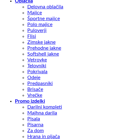
Oblačila
Delovna oblačila
Majice
Športne majice
Polo majice
Puloverji
Flisi
Zimske jakne
Prehodne jakne
Softshell jakne
Vetrovke
Telovniki
Pokrivala
Odeje
Predpasniki
Brisače
Vrečke
Promo izdelki
Darilni kompleti
Majhna darila
Pisala
Pisarna
Za dom
Hrana in pijača