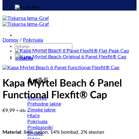
Domov
/
Pokrivala
Išči:
Oblačila
Artikli
Kapa Myrtel Beach 6 Panel
Functional Flexfit® Cap
Vetrovke
Prehodne jakne
Zimske jakne
€
9,99
+ ddv
Hlače
Pokrivala
Predpasniki
Material
: 84% najlon, 14% bombaž, 2% elastan
Brisače