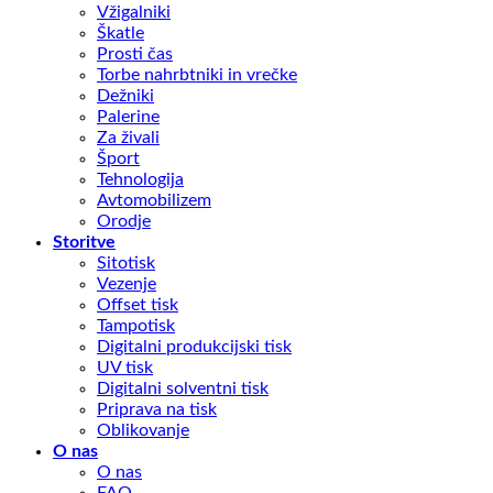
Vžigalniki
Škatle
Prosti čas
Torbe nahrbtniki in vrečke
Dežniki
Palerine
Za živali
Šport
Tehnologija
Avtomobilizem
Orodje
Storitve
Sitotisk
Vezenje
Offset tisk
Tampotisk
Digitalni produkcijski tisk
UV tisk
Digitalni solventni tisk
Priprava na tisk
Oblikovanje
O nas
O nas
FAQ